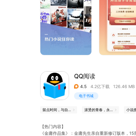
根据你的阅读爱好，个性化小说推荐，精选书单，
【小说排行】
综合榜，热搜榜，人气榜，新书榜，完结榜，等你
【有声畅听】
每一本书都能听，睡前可以听，上班路上可以听，
【福利多多】
新用户三天免费读、签到礼包、免费书券、周边福
【联系我们】
微博地址 : http://t.cn/A6G0QZ3S
微信公众号: baiduread
QQ阅读
百度贴吧:百度阅读吧
电子邮箱: yuedu@baidu.comcom
4.5
4.2亿下载
126.46 MB
欢迎在百度阅读各平台提出您宝贵的建议,更有好礼
电子书城
留点时间，与自己独处
滚烫的青春，永远的心跳
小说
【热门内容】
《金庸作品集》：金庸先生亲自重新修订版本，15