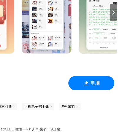
编辑优选，总有一款书打动你~
来看。
享受自己的片刻宁静，重拾往日的美好。
利，一键领取。
电脑
、特权相送~
搜索引擎
手机电子书下载
圣经软件
部经典，藏着一代人的来路与归途。