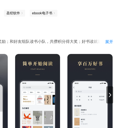
圣经软件
ebook电子书
奖励；和好友组队读书小队，共攒积分得大奖；好书读就送；集
展开
书。
光速向宇宙深处飞驰的外星文明探索之旅；《被讨厌的勇气》，
不是过去的经历，而是我们赋予经历的意义。
篇故事，带你去人性深幽处探险；《纳瓦尔宝典》，收集硅谷投资
生活；
付费会员书籍免费读、书架书籍无上限、专属字体及阅读背景……
赢取体验卡，还能组队抽奖，分享阅读感想，碰撞思维火花。