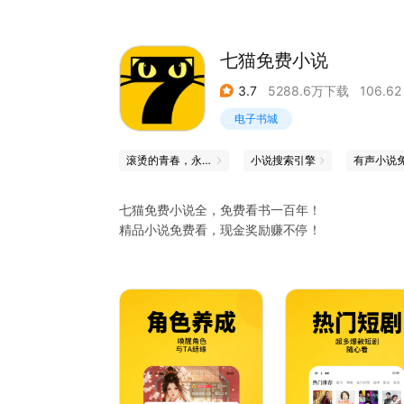
七猫免费小说
3.7
5288.6万下载
106.62
电子书城
滚烫的青春，永远的心跳
小说搜索引擎
有声小说
七猫免费小说全，免费看书一百年！
精品小说免费看，现金奖励赚不停！
【热门好书、影视原著免费看】
《南部档案》：张新成、丁禹兮携手演绎南派三叔
实际事物的真相，也有人和人之间的真相。真相是
【语音朗读免费听】
语音朗读功能提供多种声音任你选择，满足你的听