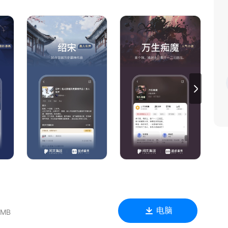
来袭，期待与你相遇；
他玩家都有些奇怪呢？
、言情、仙侠、武侠、都市、历史、游戏、科幻、二次元等，给
奉献，请允许我们拯救你的书荒；
你彻底沉浸于故事的世界~
读界面，一切为你量身定制；
的大神~作家感言让真实的大神不再遥远；
电脑
 MB