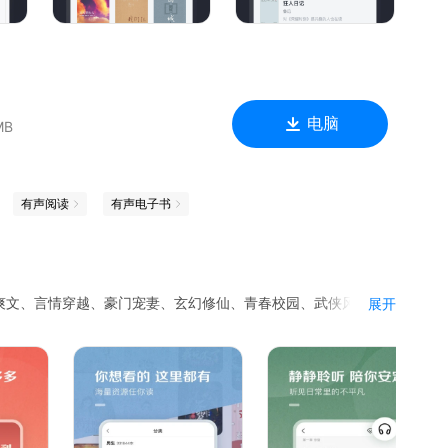
电脑
MB
有声阅读
有声电子书
爽文、言情穿越、豪门宠妻、玄幻修仙、青春校园、武侠风云、
展开
之后：薄少他真香了》《女配攻略：扑倒傲娇男神》《快穿反派
《九龙归一诀》《农门四季恰如锦》《我的徒弟都是大反派》
等正版原著火爆来袭，期待与你相遇。