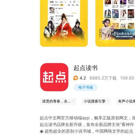
【金币福利送不停】
通过丰富的福利任务赚取金币，金币可以快速提现
说赚零花，金币福利等你来拿！
【邀请好友领现金】
邀请好友看小说，大额现金领不停！可立即提现，
起点读书
4.2
6885.2万下载
109.65
电子书城
滚烫的青春，永远的心跳
小说搜索引擎
有声小说
起点中文网官方移动端app，畅享正版原创网文，
起点读书品牌全新升级，发布全新品牌主张“看神作
◉ 超热超全的原创小说书城，中国网络文学的起点