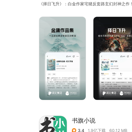
《择日飞升》：白金作家宅猪反套路玄幻封神之作！
机逆万古天道！
《美人余》：李一桐、王佳佳、常华森、曾梦雪领衔
程。
《重返狼群》：现象级爆款，话题播放量破34亿次！
网友追问的“格林的后续”，上下2册完整呈现。
《舅舅开门！我又捡凶兽回来啦》：惨了三年的可
的奶猫，从被人人欺负的小可怜成了团宠。只是漂
己捡回来的都是些什么东西啊！它们明明就是一群
《人在诡异，但被开除人籍》：别人进副本求生存，
这位玩家，似乎不太像活人。
书旗小说
3.4
1.9亿下载
60.12 MB