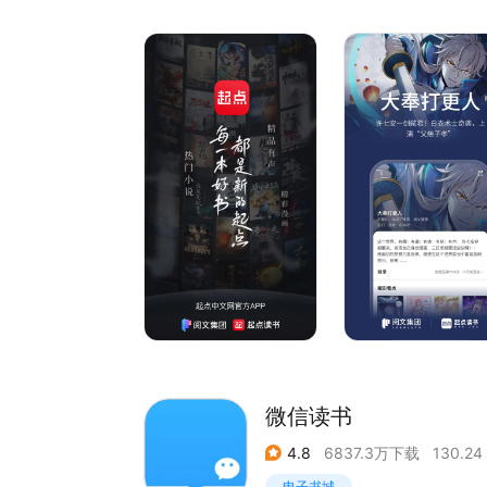
【热门内容】正版原著、精品有声、热门漫画火爆
《万生痴魔》：来，跟着咱享福去！
《真实历史游戏：只有我知道剧情》：怎么感觉其
【分类齐全】全类别热门图书随心看，玄幻、奇幻
你想要的一切！
【书单广场】不得不看的精选合辑，资深书迷倾情
◉ 丝般顺滑的阅读体验和百家争鸣的书评天地，让
【体验至上】赏心悦目的视觉效果及轻松舒适的阅
【大神齐聚】名家名作汇聚一堂，速来膜拜你心中
【畅所欲言】更直接的交流
微信读书
4.8
6837.3万下载
130.24
电子书城