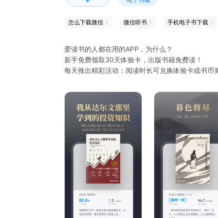
怎么下载微信
微信听书
手机电子书下载
爱读书的人都在用的APP，为什么？
新手免费领取30天体验卡，出版书籍免费读！
每天推出精彩活动：阅读时长可兑换体验卡或书币
赞获得联名卡；组队抽取体验卡，免费阅读百万好
【出版好书】
《三体》，刘慈欣科幻代表作，以太阳为中心，以
“自我启发之父”阿德勒的哲学课，决定我们自身的
【热门新书】
《莫言的奇奇怪怪故事集》，莫言自选18篇中短
人纳瓦尔的人生智慧，助你过上更富有、更幸福的
【付费会员】
仅需19元/月即可成为付费会员，畅享会员权益：
收获精心打磨的阅读体验。每周更有大量精彩活动
微信读书谢谢大家一直以来的支持