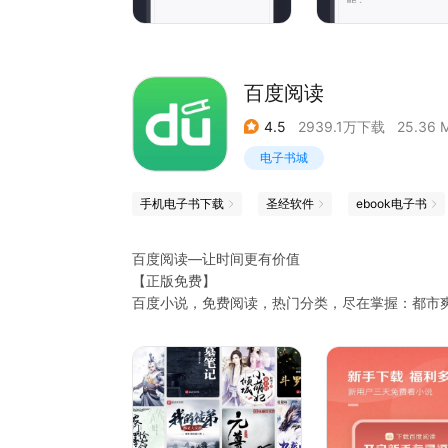
联系方式如下：
微信读书微博：@腾讯微信读书
微信读书公众号：微信读书（weread_tencent）
在线反馈：微信读书-我-设置-意见反馈
百度阅读
4.5
2939.1万下载
25.36 
电子书城
手机电子书下载
圣经软件
ebook电子书
百度阅读—让时间更有价值
【正版免费】
百度小说，免费阅读，热门分类，尽在掌握：都市
悬疑推理....应有尽有
【超火原著】
《万相之王》《修罗武神》《大奉打更人》《拒婚
他又软又甜》《元尊》《上门霸婿》《国医无双》
《斗罗大陆》《暴君的倾城小萌妃》《盗墓笔记》
【好书推荐】