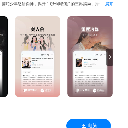
捕蛇少年怒斩伪神，揭开 “飞升即收割” 的三界骗局，择一线生
展开
主演同名剧原著小说，婚姻悬疑+女性成长，30+女性的觉醒历
“格林”“重返狼群”使无数网友泪目，完整收录视频未公开细节。
怜宝宝一朝得知自己有五个舅舅，像是猛兽圈子里多了只毛茸茸
亮宝宝喜欢在外面捡小动物回来养。舅舅们：你到底知不知道自
凶兽！
她进副本愁不够杀。诡异NPC见了想跑，BOSS被她当玩具——
电脑