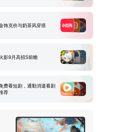
金饰克价与奶茶风穿搭
火影9月高招S前瞻
免费看短剧，通勤消遣看剧
推荐