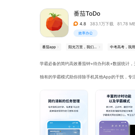
番茄ToDo
4.8
383.1万下载
81.78 M
效率办公
番茄app
阳光万里，我们一定能上岸！
学霸必备的简约高效番茄钟+待办列表+数据统计，
独有的学霸模式助你排除手机其他App的干扰，专
功能完备：待办清单，番茄钟，重复选项，到点提
色，番茄时间，休息时间）等等功能一应俱全，只
极简风：界面简洁美观，操作逻辑清晰简单，学习
最简化。