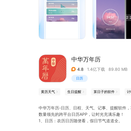
番茄工作法（Pomodoro Technique）是一种时间
使用一个定时器来分割出一个一般为25分钟的工作时
大利语单词 pomodoro 之复数。
番茄工作法的关键是规划，追踪，记录，处理，以及可
Today&#34; list。 这允许用户预计每个
中华万年历
就感并为未来的自我观察和改进提供原始数据。
4.8
1.4亿下载
89.80 MB
日历
规划：每一天的待办列表都在你手中。
黄历天气
生日提醒
算日子的软件
计
记录：每一次的完成都会记录并同步至云端，可随
中华万年历-日历、日程、天气、记事、提醒软件
处理：根据你的工作时长，安排设置最适合你的番
数量领先的跨平台日历APP，让时光充满乐趣！
1、日历：农历日历随便看，假日节气道道全。
可视化：随时以图形方式直观查看最近一月完成情
2、天气：支持天气背景随天气变化，提供空气质