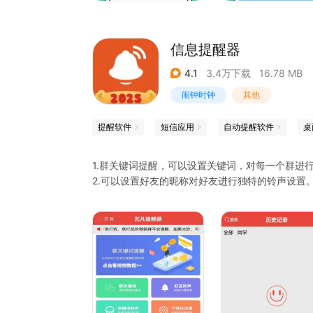
- 使用自定义的时间表创建项目符号日志
- 为您的例行添加日常提醒
- 创建每周提醒以享受生活中的小事，跟进感恩日
信息提醒器
- 每月提醒您支付账单，与亲朋好友保持联系
- 记下该出色项目的想法和计划。完善构想，在计
4.1
3.4万下载
16.78 MB
- 设计未来2周的学习时间表
- 创建带有简单清单的购物清单，购物清单–添加，
闹钟时钟
其他
- 使用待办事项清单为杂货店，购物项目制作模板
提醒软件
短信应用
自动提醒软件
桌
1.群关键词提醒，可以设置关键词，对每一个群进
2.可以设置好友的昵称对好友进行独特的铃声设置