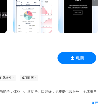
管理法方法，在上世纪八十年代由Francesco Cirillo创立。该方法
间和5分钟的休息时间，而那些时间段被称为pomodori，为意
视化。在规划阶段，任务被根据优先级排入&#34;To Do
任务的工作量。当每个番茄时结束后，成果会被记录下来以提高参与者的成
电脑
时器软件
桌面日历
时查看
，功能全，体积小、速度快、口碑好，免费提供云服务，全球用户
茄钟长度
展开
况
量、灾害预警等全方位信息；