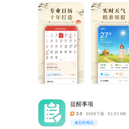
3、个性阅读：新闻、亲子、情感、旅行、赛事…
4、生日、纪念日、倒数日：支持通讯录、社交网
5、记事：支持多次、周期性重复提醒，支持添加
6、云同步：支持手机、Pad、网页端实时同步；
7、私人定制：支持全屏半屏日历样式、多种主题
【抱紧我们】
在线帮助：请在APP中点击「我的」-「设置」，
客服电话：025-52883986（工作日09:00~18：
提醒事项
3.0
6898下载
62.83 MB
备忘录/笔记