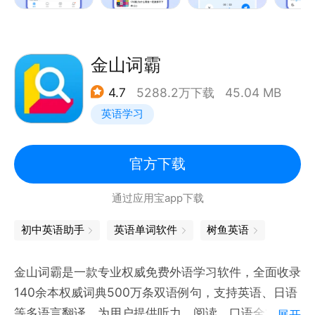
『特色亮点』
1、分级推荐：基于CEFR科学定级，结合兴趣主题，
金山词霸
智能推荐英语听说读节目。
4.7
5288.2万下载
45.04 MB
2、AI口语教练：与AI随时练口语，多场景对话+语音
英语学习
打分+语法纠错，告别高价外教。
3、视频精听：精选多样化视频素材，科学4步法逐级
精听，系统提升听力水平。
官方下载
4、外刊精读：精读是超有价值的自律，精选新鲜外刊
通过应用宝app下载
资讯，主播带你看世界。
5、名著精讲：精选国外原版名著，带你精听细读，感
初中英语助手
英语单词软件
树鱼英语
受文化魅力。
6、国际音标：48组基础音标讲解和练习+22组易混音
金山词霸是一款专业权威免费外语学习软件，全面收录
标对比训练，音素级智能评测。
140余本权威词典500万条双语例句，支持英语、日语
等多语言翻译，为用户提供听力、阅读、口语全方位英
展开