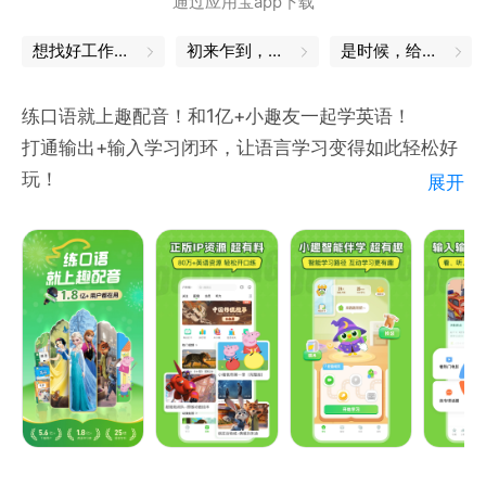
通过应用宝app下载
【真题题库，备考更有针对性】
想找好工作？试试这款APP
初来乍到，一定不能错过的小技巧
是时候，给自己充充电了
· 内置四六级、初高中等真题题库，适配练习和模考需
求
练口语就上趣配音！和1亿+小趣友一起学英语！
打通输出+输入学习闭环，让语言学习变得如此轻松好
【10亿+用户的专业选择】
玩！
展开
· 网易有道深耕教育科技与语言学习领域20年，推出国
AI智能学习，实时反馈+实战训练，助你告别哑巴英
内首个教育领域大模型「子曰」大模型，翻译质量位居
语！
全球前列
· 2023-2025连续3年获评【Quest Mobile行业用户
------在英语趣配音可以做什么？------
规模NO.1】
玩着就可以学英语！
【练口语】为经典内容配音学英语，百万素材选你选，
影视剧库、热门动漫、经典动画、英文歌曲、同步教
材……
【练听力】你喜欢都可以随身听！视频一键转听力，听