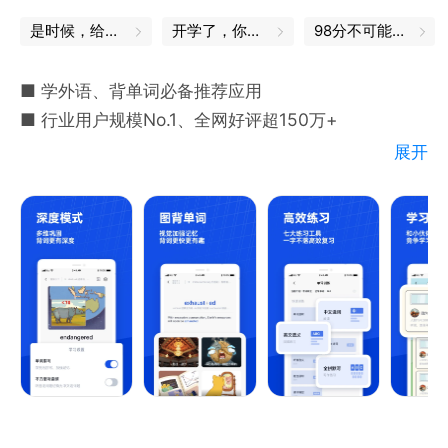
是时候，给自己充充电了
开学了，你的书皮买好了吗
98分不可能的，我都是100分
■ 学外语、背单词必备推荐应用
■ 行业用户规模No.1、全网好评超150万+
展开
核心特色：
新增日法西韩等小语种词书
独家推出多种背单词模式
结合艾宾浩斯遗忘曲线+自研学习系统
涵盖各类考试词书、专业词书、兴趣词书
【多种模式 - 记得爽】
• 深度背单词模式，各类英语考试备考用户首选
• 蛋糕背单词模式，小学生、英语启蒙用户首选
• 押韵背单词模式，高效学习用户首选