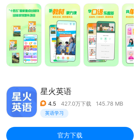
真人在线对话：根据等级匹配合适的语伴，展开英语互
简单易学。
动对话；答题pk：连线小伙伴比拼单词量和英语知
【AI同步领学】
识！
紧扣教材内容，大模型深度赋能，与数字人趣味互动，
打造沉浸式、个性化口语学习新体验。
【会打分的口语外教】
【教材配音秀学习有意思】
化身教材小主角，大胆开口演绎自己的英语课本。
内置来自硅谷前沿语音识别技术，给你的英语口语实时
1000余个生动有趣的教材动画，等你“声”临其境，摆
打分，矫正发音。
脱枯燥无味的英语学习。
【朗读与背诵】
【联系我们】
朗读、背诵是学好英语的必经之路。每天一个小目标，
星火英语
循序渐进，帮你攻克重难点!
微信：公众号搜索“流利说”
4.5
427.0万下载
145.78 MB
【智能测评口语闯关】
英语学习
跟着教材练口语，权威语音引擎，逐句打分纠音；
2000组学生生活场景对话，集成趣味闯关，口语越练
越好!
官方下载