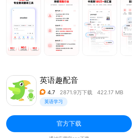
斯高级英汉双解大词典》等9本中英韩权威词典，覆盖
185万+词汇
· 内置经济、金融、医学、数学、物理、化学六大专业
术语库
· 提供专业释义、地道发音、双语例句等查询能力
【办公学习全场景AI翻译】
· AI同传：支持124个语种实时翻译，适配多种口音和
语速。会后保存原文译文，生成AI纪要和脑图
英语趣配音
· 文档翻译：内置百万级专业术语量，1:1保留原文排版
4.7
2871.9万下载
422.17 MB
· 支持拍照和实景AR翻译、文本翻译、对话翻译
英语学习
【个性化单词本，背单词更高效】
· 可自定义词书，收藏生词、易错词等
官方下载
· 内置四六级、考研、雅思、托福、初高中等丰富词库