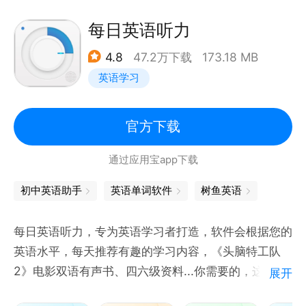
你想听，经典名著、必考词汇、英文演讲、历年真
题……
每日英语听力
【背单词】百万原声视频例句，让你身临其境背单词，
4.8
47.2万下载
173.18 MB
AI词汇私教1v1，加强词汇场景记忆， 掌握实际运用。
英语学习
【同步练】教材全覆盖，预习复习两不误，萌宠AI学伴
添动力，背单词、读课文、刷真题、单元测，完整科学
学习闭环。
官方下载
【AI语伴】AI口语陪练，中英文聊天，零基础学习，双
通过应用宝app下载
初中英语助手
英语单词软件
树鱼英语
每日英语听力，专为英语学习者打造，软件会根据您的
英语水平，每天推荐有趣的学习内容，《头脑特工队
2》电影双语有声书、四六级资料...你需要的，这里都
展开
有。软件支持单句精听、跟读打分等多种训练模式，从