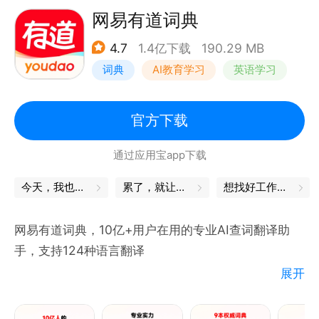
• 图片背单词模式，兴趣学习用户首选
网易有道词典
4.7
1.4亿下载
190.29 MB
【详解内容 - 记得准】
词典
AI教育学习
英语学习
• 内含200+权威词库，满足各类人群学习需求
• 覆盖小学/初中/高中/四六级/考研/雅思等词书
• 考试级读音原声录制，背词更加身临其境
官方下载
• 立体化解析单词内容，单词变形全部搞定
通过应用宝app下载
【个性学习 - 记得牢】
今天，我也是勇敢的打工人
累了，就让身体出去放松一下
想找好工作？试试这款APP
• 定制个性学习计划，适合自己最重要
• 多种学习复习策略，听读写译一把抓
网易有道词典，10亿+用户在用的专业AI查词翻译助
• 加入班级、同桌，完成学习奖励多
手，支持124种语言翻译
• 组队打卡分享，让进步随时随地发生
展开
【权威词典，专业查词发音】
· 收录《全新牛津词典》《韦氏大学英语词典》《柯林