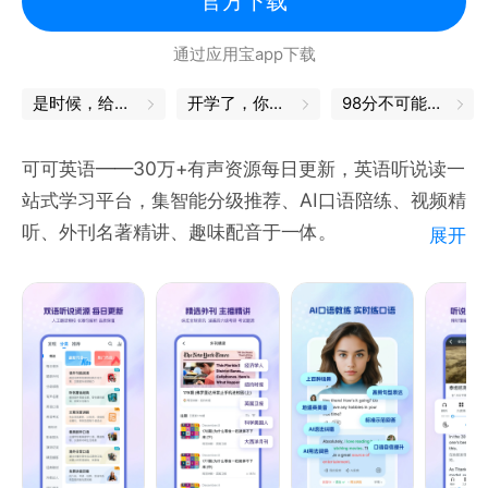
官方下载
到100000以上。
通过应用宝app下载
更多精彩内容正在持续开发中。
如有任何疑问和建议，请您联系我们：
是时候，给自己充充电了
开学了，你的书皮买好了吗
98分不可能的，我都是100分
公众号：英语宝家长（微信号：Eyingyubao）
客服QQ：2361998292
可可英语——30万+有声资源每日更新，英语听说读一
客服热线：400 9610 378、0731-85685008
站式学习平台，集智能分级推荐、AI口语陪练、视频精
开发者：湖南中泰智本网络科技有限公司
听、外刊名著精讲、趣味配音于一体。
展开
分级推荐基于CEFR科学定级，智能匹配适合您的学习
内容；AI口语教练实时打分纠错；视频精听4步法突破
听力瓶颈；外刊+名著精读提升阅读素养；国际音标音
素级评测夯实发音基础；趣味配音记单词练口语两不
误。更有单句循环、九宫格游戏、听写训练，多维训练
消灭听力死角。四六级、雅思、托福、专四专八备考必
备。