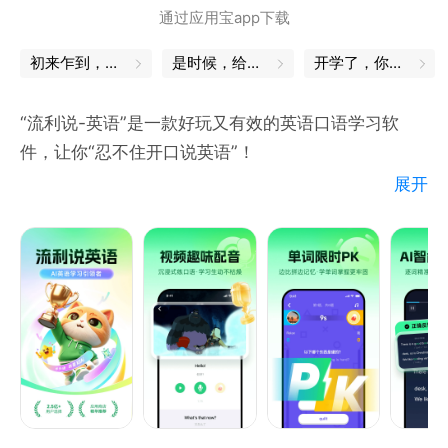
通过应用宝app下载
- 收藏下载：支持批量下载，离线随时收听；
- 听力上传：支持听众在官网上传自己的资源和同步高
初来乍到，一定不能错过的小技巧
是时候，给自己充充电了
开学了，你的书皮买好了吗
亮字幕；
- 跟读打分：跟读后可查看单词发音准确度，纠正发音
“流利说-英语”是一款好玩又有效的英语口语学习软
问题。
件，让你“忍不住开口说英语”！
展开
【联系我们】
【“懂你英语A⁺”核心课程】
- 软件内部：账号 - 帮助与反馈 - 意见反馈
- 客服电话：400-920-1209
自适应诊断测试，精准评估英语水平。AI 老师全程评
估学习情况，根据优势和薄弱点智能调整学习节奏。课
程专业系统，注重实际听说。
【有趣的配音课程】
配音课升级回归，新增海量视频片段！分为青春、搞