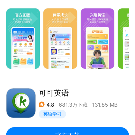
家陪伴孩子课前预习、课中练习、课后复习等多种学习
学习，共同进步!
场景。紧扣2024年新版教材，帮助大家夯实基础知
识，提高陪伴学习效率。
意见、建议、勾搭、吐槽来这里找我们：
特色模块：
官方微信：搜索“星火英语”
正版课本点读：官方纯正发音、高清大图护眼、课文长
官方微博：@星火英语官方微博
句拆分、点读简单易学。
官方客服热线：4008320009
高清课文动画：原版配套视频、还原学习场景、看动画
学英语、提升学习兴趣。
专业语音评测：逐词逐句练习、实时专业评分、让孩子
大胆说、告别哑巴英语。
巧记英语单词：匹配教材单元、趣味闯关训练、多手段
可可英语
助理解、好方法巧记忆。
4.8
681.3万下载
131.85 MB
E英语宝，注重学情分析，搭建三方沟通的桥梁。以高
英语学习
效陪伴为核心，及时记录和反馈学练情况。
E英语宝，活动丰富多彩，巧记单词、配音秀、互动朗
读等多种特色活动深受使用者喜爱，每次参加人数都达