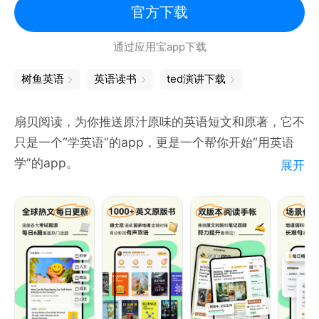
相关词、双语例句，满足学习、翻译、考试需求。
官方下载
通过应用宝app下载
——翻译方便
支持拍照翻译、图片翻译、取词翻译、语音翻译、语音
树鱼英语
英语读书
ted演讲下载
录入翻译，中文日语英语法语西班牙语多语言翻译。
扇贝阅读，为你推送原汁原味的英语短文和原著，它不
——离线下载
只是一个“学英语”的app，更是一个帮你开始“用英语
支持多种词典词库离线下载，离线查询离线翻译，不连
学”的app。
展开
网也能学习；
【英文原著】
——多身份定制
经典的英文原著，带你感受原汁原味的阅读体验。
覆盖高中、四六级、考研、雅思、托福多身份，支持个
性化定制，一键同步学习计划，听说读写专项练习，智
【精选短文】
能背单词，提高记忆效率。
精心编排的英语短文，让你在轻松的阅读中收获学习和
成长。
——真题助手