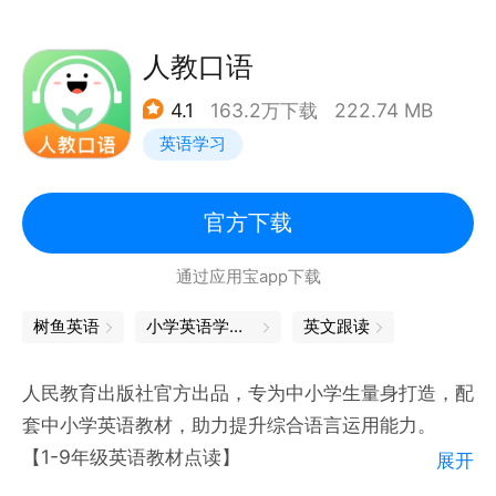
笑、影视、爱情、科技等14个分类，给到同学们全面
的配音体验。
人教口语
4.1
163.2万下载
222.74 MB
【系统的内容编排】
英语学习
每日更新地道实用的英语对话，带动口语、单词、语
法、听力、阅读等能力的全面提升。
官方下载
通过应用宝app下载
【丰富的学习素材】
树鱼英语
小学英语学习软件
英文跟读
课程内容贴近生活，覆盖日常会话、商务职场、旅游出
行、校园生活等各类场景。
人民教育出版社官方出品，专为中小学生量身打造，配
套中小学英语教材，助力提升综合语言运用能力。
【真人语伴互动学习】
【1-9年级英语教材点读】
展开
手机秒变课本点读机，复读、连读、评测，即点即读，