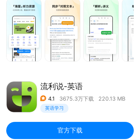
现在开始，每天坚持十分钟，在家也能提高英语。
【资源丰富，每日更新】
- 每天为您精选推荐一篇英语听力文章
- 各种泛听资讯：VOA常速慢速、BBC六分钟、
CNN10学生英语、经济学人、新概念，一站式收听；
- 各类考试：初高中、大学四六级、考研、雅思托福、
GRE等备考听力材料；
- 兴趣学习：有声读物、名人演讲、公开课、少儿英
语、影视英语等丰富资源。
流利说-英语
4.1
3675.3万下载
220.13 MB
【功能强大，操作简便】
英语学习
- 划词搜索：与《欧路词典》无缝集成，长按查词，即
指即译；
- 播放调节：8档语速调节、4种循环模式，单句精
官方下载
听、听写、测验，满足不同阶段学习需求；