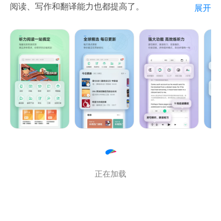
阅读、写作和翻译能力也都提高了。
展开
个月内一天不落地进行阅读。
◉ 全面的学习资料，学生党实用派各取所需
【读书笔记】
你可以在短文中自由添加读书笔记，你的优质读书笔记
【真题教辅】
还会获得其他用户的点赞；阅读完一篇文章，在读后感
区可以发布自己的评论，交流学习心得。
四六级考研、雅思托福、口笔译……国内外考试的听力
真题和备考资料及时更新；
微信公众号：shanbay17
新浪微博：@扇贝网
【提分语料】
电子邮箱：help@shanbay.com
CRI、科学美国人、China Daily……一站式听提分语
料，拓宽知识面，积累考试素材
正在加载
【兴趣课程】
名师播客、名人演讲、深度采访、TED……