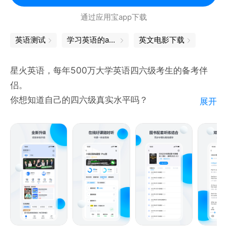
【与教材同步背单词】
通过应用宝app下载
按教材单元，提供单词的形象化记忆、听写、自然拼
读、语音评测。
英语测试
学习英语的app
英文电影下载
微信公众号获取更多学习资讯：人教数字教育
星火英语，每年500万大学英语四六级考生的备考伴
（rjszjy）
侣。
你想知道自己的四六级真实水平吗？
展开
你想简简单单记住四级、六级英语单词吗？
你想轻轻松松搞定四级、六级听力吗？
来这里，和几百万小伙伴一起学习进步！
【主要功能】
1.图书配套
获取黑旋风试卷配套音频，免费观看配套讲解视频，支
持离线下载，随时随地随心听！