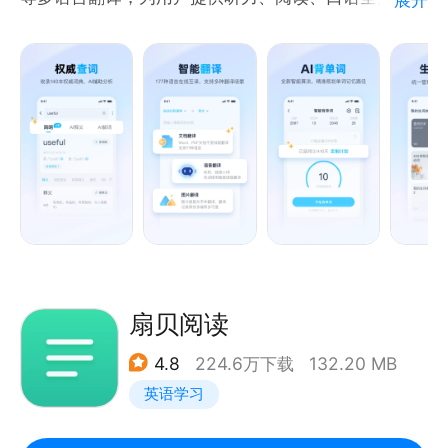
语学习训练，是受欢迎的词典翻译英语学习工具之一。
查单词、找翻译、学英语就用金山词霸，听、说、读、
写，你想要的全在这，22年国民英语学习词典，数亿
用户都在用！
应用介绍：
——权威词典
收录140余本权威词典，500万条双语例句，单词词义
解释专业准确，真人发音，满足小学初中高中四六级考
扇贝阅读
研雅思托福商务英语人的学习翻译考试需求。
4.8
224.6万下载
132.20 MB
英语学习
——海量词汇
内含超大量词库，海量汉英、英汉词汇、近义词反义词