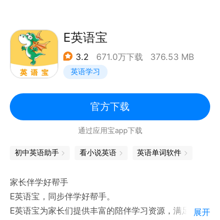
2. 练听力
涵盖历年真题，沉浸式听力练习，精听泛听按需切换，
E英语宝
练就备考好耳力！
3.2
671.0万下载
376.53 MB
英语学习
3.海量好课
星火教研团队与实力讲师联合打造四六级/考研/英专备
考好课，全专项覆盖，众多有趣的免费公开课提供专业
官方下载
化备考指导，主讲老师直播答疑，支持回放，离线下
通过应用宝app下载
载，让你随时随地自由学！
初中英语助手
看小说英语
英语单词软件
4.智能模考
历年真题随心练，考前摸底，还原真实考场环境，即时
家长伴学好帮手
出分，配套题目精析，查漏补缺，助你更快过级！
E英语宝，同步伴学好帮手。
5.备考资讯
E英语宝为家长们提供丰富的陪伴学习资源，满足您在
展开
各类学习干货和有趣的活动在这里都能get，快来一起