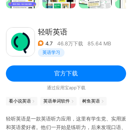
高考、四六级、考研历届真题试卷全覆盖，名师在线专
【学习计划】
业讲解，大数据分析考试试卷，单词频率、常考解释、
阅读中的生词可以即时添加到自己的学习计划中，利用
必备考点、考试趋势一查便知。
扇贝强大的记忆系统进行学习。
轻听英语
——听力训练
4.7
46.8万下载
85.64 MB
【重难点强化】
收录外研社、考试真题等10万+权威听力资源，英美发
英语学习
文章的重点单词、各类考试（四六级、考研、托福GRE
音地道纯正，多场景听力练习。
雅思等）的难点单词，都会由系统高亮展示，帮助你查
缺补漏。
官方下载
新增英语每日一句，每天一个句子，名师真人发音地道
讲解，提供一对一纠音服务。
通过应用宝app下载
【图表反馈】
你每天的学习进度，都会通过图表生动展示，包括每日
看小说英语
英语单词软件
树鱼英语
很感谢您的使用，如有相关反馈建议，请随时联系我
的单词和短文数。
们：
轻听英语是一款英语听力应用，这里有学生党、实用派
【短文计划】
和英语爱好者。他们一开始是练听力，后来发现口语、
客服电话：400-677-5005
我们还会协助你制定短文计划，约束自己在一个月、两