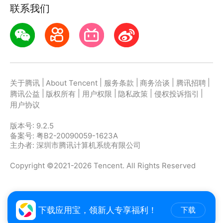
联系我们
【影视原声】
热门英剧、高分美剧、经典电影原声，回味经典必备
◉ 强大的学习功能，听说读写译全面提升
|
|
|
|
|
关于腾讯
About Tencent
服务条款
商务洽谈
腾讯招聘
【双语对照】
|
|
|
|
|
腾讯公益
版权所有
用户权限
隐私政策
侵权投诉指引
音视频课程均配有中英同步课文
用户协议
版本号:
9.2.5
【查询生词】
备案号: 粤B2-20090059-1623A
在课文中长按单词查询释义，一键加入本课收藏＆生词
主办者: 深圳市腾讯计算机系统有限公司
本
Copyright ©2021-2026 Tencent. All Rights Reserved
【逐句精听】
为精听练习量身定制，攻破听力难点和句型盲点
下载应用宝，领新人专享福利！
下载