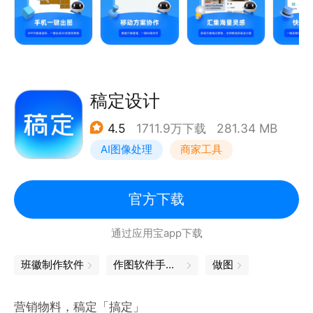
景漫游效果图。
【家具模型】200万模型任你收藏，设计更尽兴！App
内支持家具模型替换
【设计培训】视频教程，快速自学室内设计技能
【灵感图库】VR家装方案每天更新，3d全景漫游效果
稿定设计
图，全球精选软装设计图，激发设计灵感
4.5
1711.9万下载
281.34 MB
【行业大咖】大咖设计师，和你一对一交流心得
AI图像处理
商家工具
【个人主页】随时随地展示自己的设计主页和作品
【设计师的本地选品平台】一次合作千家品牌 ，助力
设计轻松落地
官方下载
【CAD手机看图】CAD看图，适用于工程建筑、施
通过应用宝app下载
工、现场测绘、装饰装修，随时随地通过微信、QQ进
行CAD图纸分享
班徽制作软件
作图软件手机版
做图
营销物料，稿定「搞定」