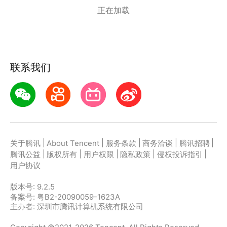
正在加载
风等超多风格模板任你选，轻松绘制百变logo；
3）超多精美字体，设计出彩logo；
4）三种设计方式：自选素材设计、模板设计以及AI智
能设计，总有一种适合您！
联系我们
软件功能：
【自由编辑、创意设计】
用户可自由选择logo分类、风格、样式、字体及颜色
等进行创意设计；
【多种场景预览】
|
|
|
|
|
关于腾讯
About Tencent
服务条款
商务洽谈
腾讯招聘
各场景预览效果，包括名片、手提袋、门牌、背景墙以
|
|
|
|
|
腾讯公益
版权所有
用户权限
隐私政策
侵权投诉指引
及其它场景展示；
用户协议
【AI智能设计】
版本号:
9.2.5
根据您的喜好，自动为您设计出专业的logo图标；
备案号: 粤B2-20090059-1623A
主办者: 深圳市腾讯计算机系统有限公司