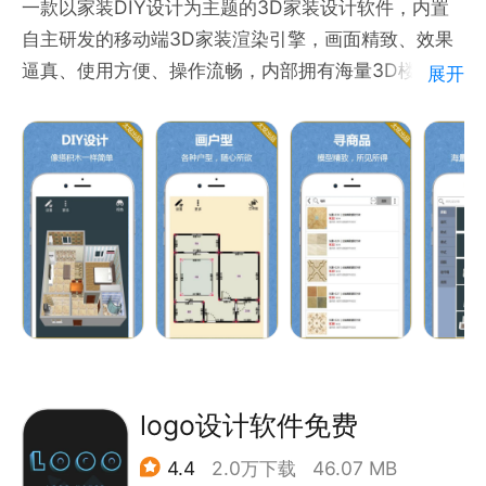
一款以家装DIY设计为主题的3D家装设计软件，内置
课件、商业方案PPT快速制作。
自主研发的移动端3D家装渲染引擎，画面精致、效果
逼真、使用方便、操作流畅，内部拥有海量3D楼盘户
展开
【AI图片智能工具箱】
型、3D商品素材，并将商与门店打通，可以根据指引
「画质修复」模糊原图一键升级高清画质，商品图、老
直接到门店内进行体验，做到所见即所得。用户可以可
照片、素材图细节拉满。
轻松构筑3D梦想家，提前预见未来居家生活。主要功
能如下：
【房屋3D模型下载】直接输入小区名称，即可以查询
到对应的小区，并可以下载其3D设计；
【商品3D模型下载】浏览到感兴趣的商品时，可以直
接将其加载到房屋3D模型中；
【商品3D模型设置】可以3D模型的位置、尺寸、图案
等进行在线更改；
【房屋3D模型保存】可以对自己的设计进行在线保
logo设计软件免费
存；
4.4
2.0万下载
46.07 MB
【房屋2D户型创建】可以对自己的2D户型图进行自创