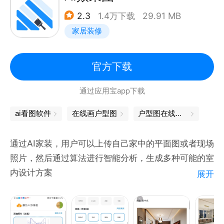
闲时间也能打怪升级
·模拟人脑分析的智能模块大成，对习题的求解成功率
2.3
1.4万下载
29.91 MB
方案模型：千万经典模型素材，设计灵感如涌泉，随时
在95%以上；
家居装修
随地丰富素材库
·新增工程模块，支持计算内力包络图、内力系数表、
分享交流：百万设计师聚集地，共享行业新资讯和有趣
混凝土配筋等；
话题
官方下载
·新增暗黑主题、右侧面板，界面的整体交互方式有了
【产品反馈】
质的飞跃……
通过应用宝app下载
欢迎随时通过App“我的—帮助与反馈”功能，告诉我们
亲爱的工程师，敬请享用新一代的结构力学求解器吧~
你对产品的想法和建议，你的每一条反馈，三维家设计
ai看图软件
在线画户型图
户型图在线绘制
师团队都会认真对待。
微信公众号：结构大师工作室
联系我们
通过AI家装，用户可以上传自己家中的平面图或者现场
官方微博：结构大师V
官网/设计工具：https://b.3vjia.com
照片，然后通过算法进行智能分析，生成多种可能的室
联系邮箱：structuremaster@163.com
微信公众号：三维家软件
内设计方案
展开
AI家装，改变现有家装格局
快速化：在短时间内生成多种家居装修方案，节省用户
宝贵的时间和精力