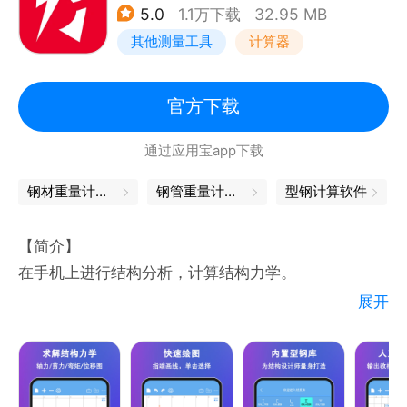
5.0
1.1万下载
32.95 MB
人简历、音乐相册、H5、办公文档、GIF动图、美照
其他测量工具
计算器
拼图、邀请函、节日促销、宣传营销、广告推广、贺卡
请柬、电商详情页、视频等，满足生活、商业、娱乐等
各场景。
官方下载
【云储存，随时保存更放心】
通过应用宝app下载
您的设计实时保存，随时随地登陆账号创作
钢材重量计算器
钢管重量计算器
型钢计算软件
微信公众平台：MAKA官方丨做出好设计
商务合作：business@maka.im
【简介】
服务热线：400-888-0320（工作日9:00-12:30、
在手机上进行结构分析，计算结构力学。
14:00-18:30）
展开
方便简单，通过指端画线——便捷的建模，流畅的体
验，让结构输入变得方便。
功能强大，不仅可以出内力图，还支持动力学、影响