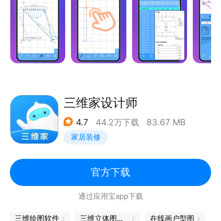
线、几何构造……
独特的智能模块，利用人工智能学算法支持输出结构力
学教材上手算方法（位移法、力法…）的解题步骤。
如果您是结构设计人员或现场工程师，软件对结构精确
建模和大型结构绘制也有很好的支持。
三维家设计师
4.7
44.2万下载
83.67 MB
如果您想要在大屏幕设备(平板)上使用，请安装“结构
家居装修
大师HD”App。
一般来说，希望用户有条件的话尽可能使用HD版。竖
版“结构大师”是为了小屏手机设计的，在体验上可能受
官方下载
屏幕尺寸限制并不如人意。为平板电脑设计的HD版才
通过应用宝app下载
是倾注了作者最大心血的经典版本。
三维绘图软件
三维立体图软件
在线画户型图