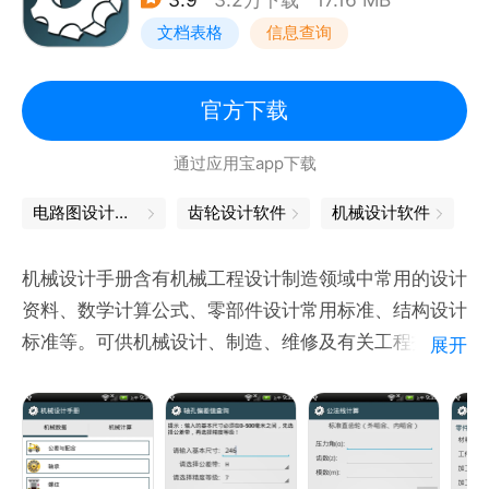
辑的编辑，满足百余种工作场景诉求
文档表格
信息查询
②参数定义多样，支持数据集，默认值 ，增量，角度
等多种参数模式，灵活又便捷
③公式支持云端存储，解决更换手机，软件安装卸
官方下载
载，内存不足导致公式丢失问题
通过应用宝app下载
3、【计算器】内置功能完善的科学计算器，满足各种
计算要求：
电路图设计软件
齿轮设计软件
机械设计软件
①自动记录历史计算过程和结果，方便反查和二次计
算利用
机械设计手册含有机械工程设计制造领域中常用的设计
②提供正反三角函数计算，度分
资料、数学计算公式、零部件设计常用标准、结构设计
标准等。可供机械设计、制造、维修及有关工程技术人
展开
员使用，省去翻书的烦恼，大大提高工作效率。