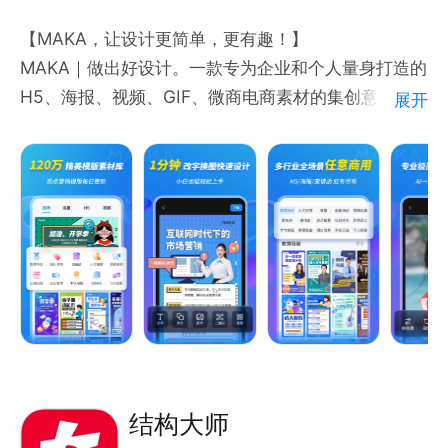
【MAKA，让设计更简单，更有趣！】
MAKA｜做出好设计。一款专为企业和个人量身打造的
H5、海报、视频、GIF、微商电商素材的集创意、设
展开
计、营销、推广的一款工具。海量优质高清创意模版，
无限畅用，畅享一分钟出图体验。
【海量素材，满足各种创作需求】
MAKA拥有海量优质正版字体、音乐、H5、海报、视
频、微商、电商等素材，多种设计风格，覆盖全品类、
行业、场景，轻松营销不求人！
【简单快速，创作更省时省力】
任选20万+场景模版，点击拖拽即可轻松添加或替换文
字、图片、音乐等素材，简易编辑，简单操作，小白也
可轻松上手。
【适用多种场景,玩转宣传营销】
结构大师
适用于教育培训、招生迎新、企业招聘、个人名片、个