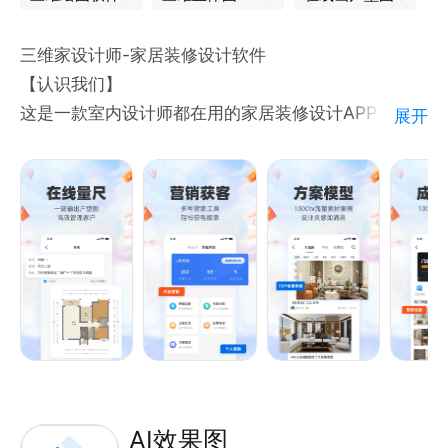
VIP功能包括：
1）智能模块：可模拟人脑分析解题步骤
三维家设计师-家居装修设计软件
2）工程模块：内力包络图/内力系数表/混凝土配筋等
【认识我们】
3）科技感满满的暗黑主题
这是一款室内设计师都在用的家居装修设计APP,我们
展开
4）材质库中可根据型材类型自定义截面
是家居行业设计领先的3D云设计工具，提供海量真实
5）配合电脑端程序SMConsole可以输出计算报告
渲染券，提高室内设计师们的效果图出图效率；我们深
6）支持大型结构绘制的复制模型和镜像功能
耕家居行业SaaS领域，结合业主户型需求，解决效果
7）检查器、隐藏网格线、特殊支座/连接/荷载等
图设计过程中的疑难问题，满足260万+企业设计、营
注：VIP功能一次买断，购买后不再收取相关费用。
销、获客需求。
【产品功能】
历时八年，结构大师完美版本终于完成。
在线量尺：一键解决量房难题，生成直观3D户型图，
·横跨三端，支持您在任意设备上进行结构分析；
无缝对接后续设计
·完美版支持11种荷载、斜支座、弹性支座以及特殊的
营销获客：百万业主在线咨询，多种营销工具，轻松获
节点连接形式；
客接单
·支持单位模式和简单的符号输入，内置材质库可以直
成长课程：将万千设计干货、软件教程一网打尽 ，空
AI效果图
接导入型钢截面；