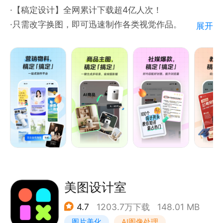
·【稿定设计】全网累计下载超4亿人次！
联系我们
·只需改字换图，即可迅速制作各类视觉作品。
展开
官网/设计工具：www.kujiale.com
·无论是海报、PPT、视频封面，还是周边物料，轻松
微信公众号：酷家乐设计助手
应对各类设计需求。
·推出自媒体博主创作模板，简化创作流程，实现快速
涨粉。
·稿定设计—让设计更简单，让营销更有料!
==稿定设计，助力自媒体博主，一键生成爆款笔记==
「AI文案」只需输入关键字，便能轻松为你定制标题和
攥写笔记，助力视频脚本的创作，vlog视频、推文和
美图设计室
4.7
1203.7万下载
148.01 MB
图片美化
AI图像处理