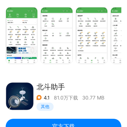
除隧道、地铁工程的功能外的，其他工程的功能都是免
费的，联机测量功能同样免费。软件在基本的计算方面
稳定又准确，支持一下特性：
可以建立多条线路，相互独立，快捷切换。
支持断链，包括长链、短链。
支持交点法和线元法两种平曲线输入方式，支持各种线
形的线路，如匝道、卵形曲线、回头曲线、S形曲线。
支持多种平曲线计算方法，例如常用计算展开式（6
项）、高斯5节点积分等。
竖曲线不但支持变坡点，同时支持折线点，适用性更
北斗助手
广。
4.1
81.0万下载
30.77 MB
标准横断面采取板块概念，每个板块有独立的超高、加
其他
宽，适用性强。超高、加宽有多种渐变方式：线性、三
次抛物线、四次抛物线。
隧道断面和边坡断面支持直接导入CAD断面图，减去
官方下载