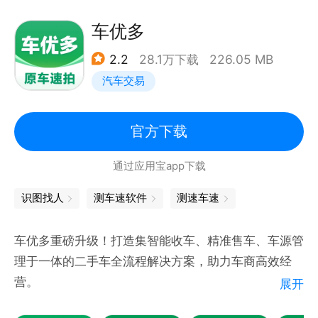
描视图；
5、线路追踪-时时追踪线路，计算路线长度；
车优多
6、支持经纬度位置查询、地图任意位置标注及拖动修
把它作为高尔夫球测距仪、打猎测距仪，用来确认家中
2.2
28.1万下载
226.05 MB
改；
房间的长度，或者测量两地之间的距离。
汽车交易
7、支持2d平面地图和卫星地图；
如何使用距离测量器？
8、兼容WGS84和bd09ll坐标系统，无偏移地图标
1. 设定相机镜头高度 (装置相机镜头到受测物底部的高
记；
官方下载
度)
9、全面支持新版离线地图下载和更新；
点击并上下两向拖拽屏幕上的相机目标显示
通过应用宝app下载
10、支持含地图标记的位置短串分享；
点击按钮来手动输入相机高度
11、支持标记点开启线路导航；
识图找人
测车速软件
测速车速
2.将相机瞄准受测物，让红色十字落在物体底部的位
12、定位精准快速，GPS坐标无漂移；
置。
13、支持KML导入导出、GPX导出；
车优多重磅升级！打造集智能收车、精准售车、车源管
3.锁定位置测量并获取距离读数。
14、面积测量-支持自动追踪测量和手动面积测量；
理于一体的二手车全流程解决方案，助力车商高效经
注意：
15、专业功能：新增电力行业、铁路、农村金融等专
营。
此应用程序的准确度依赖于手机传感器的实际情况。
展开
业模块
16、团队组队：可以创建团队来共享数据、协同作