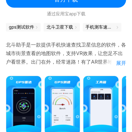
编辑断面的复杂和烦恼。
通过应用宝app下载
支持地铁隧中偏移
支持隧道随超高全段旋转和局部横坡段旋转。
gps测试软件
北斗卫星下载
手机测车速软件
支持联机全站仪测量，高效、省时、轻松。目前支持的
仪器有：徕卡、拓普康、南方、索佳、三鼎、苏一光、
北斗助手是一款提供手机快速查找卫星信息的软件，各
宾得、中纬、科力达、尼康、科维、博飞、瑞得、中海
城市街景查看的地图软件，支持VR效果，让您足不出
达。
户看世界。出门在外，经常迷路！有了AR世界地图高
展开
支持任意里程、任意偏距、任意夹角计算坐标。
清街景，就不怕找不到路了。有个地方，一直没去过，
坐标反算桩号，支持复杂线路中多解的计算，无需输入
不如先用AR世界地图高清街景看一眼。
附近里程，算法完备。
支持图形化放样，更直观、更容易检查错误。
支持批量计算并导出为Excel、TXT。
支持记录功能，可以将放样记录导出为Excel、TXT。
支持隧道断面扫描导出CAD图，代替断面扫描仪，任
意点设站，无需电脑后处理，手机直接生产CAD图。