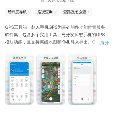
通过应用宝app下载
使用测距仪-直尺测量功能将手机作为直尺使用
经纬度导航
路况查询
查路况怎么查
功能特性：
GPS工具箱一款以手机GPS为基础的多功能位置服务
★ 快速估算物体距离和高度
软件集，包含多个实用工具，充分发挥您手机的GPS
★ AR测距：量身高 &amp; 精准测量任意水平垂直方
模块功能，且支持离线地图和KML导入导出、GPX文
展开
向长度
件导出。包含线路追踪、测速、位置记录、面积测量等
★ AI计数：一秒结算串串计数&amp;轻松计数数百钢
多种工具。
筋
★ 挂画校准：对墙壁的挂画是否挂歪进行校准
功能特点：
★ 相机自动对焦
1、指南针-利用磁阻传感器进行方向识别；
★ 支持镜头高度滚动条调整及手动输入功能
2、测速仪-包含速度表、公里表、经纬度、海拔、超
★ 可将测出的距离或高度以照片的形式分享
速告警；
★ 直尺测量：可以将手机作为直尺进行测量
3、精准标记位置-记录当前gps坐标位置；
★ 水平仪：可将手机作为水平仪使用
4、位置搜索-根据记录的坐标进行位置搜索，雷达扫
★ 量角度：可用来测试各种角度