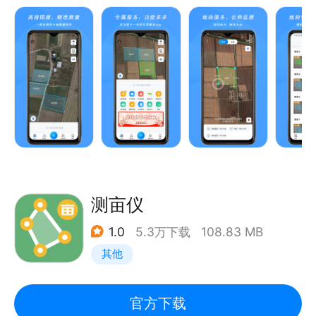
的应用软件；内置多种图源，满足不同人群的测量需
求；提供多种测量方式：环绕土地测量、高清地图上勾
画测量、车载测量、边走边画测量等，软件支持离线测
量，适用于多种场景，支持自定义画地块，智能计算周
长、面积，测量结果云端存储，数据永不丢失，便于查
看及分享；测亩宝把测量搬到手机上，零门槛、高精
度，高效率，专业测量长度、面积、海拔高度等，让测
量变得更加便捷。
测亩仪
1.0
5.3万下载
108.83 MB
其他
官方下载