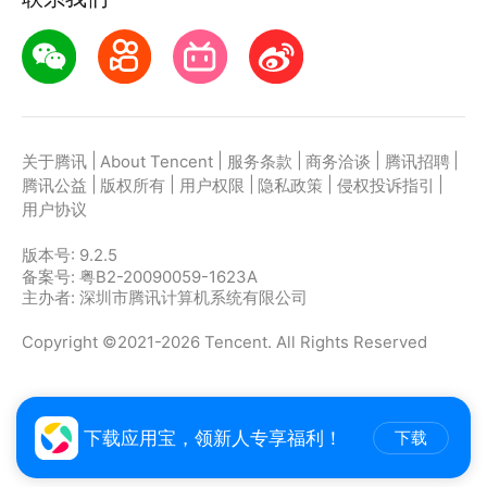
收的实用工具
挂画校准：装修时可以用它进行挂画校准，有了它不再
担心家里的画挂歪。
|
|
|
|
|
关于腾讯
About Tencent
服务条款
商务洽谈
腾讯招聘
噪音测量：隔音效果测量、噪音分贝测量，只要打开分
|
|
|
|
|
腾讯公益
版权所有
用户权限
隐私政策
侵权投诉指引
贝仪，就能测试出噪音的分贝大小
用户协议
版本号:
9.2.5
备案号: 粤B2-20090059-1623A
主办者: 深圳市腾讯计算机系统有限公司
Copyright ©2021-2026 Tencent. All Rights Reserved
下载应用宝，领新人专享福利！
下载