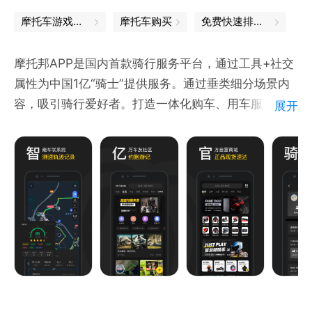
摩托车游戏下载
摩托车购买
免费快速排名工具
摩托邦APP是国内首款骑行服务平台，通过工具+社交
属性为中国1亿“骑士”提供服务。通过垂类细分场景内
容，吸引骑行爱好者。打造一体化购车、用车服务，涵
展开
盖整车销售、养护、骑行装备、保险、物流、培训驾考
等。利用车联网工具为用户提供精准数据并伴随整个骑
行生涯，打通整个骑行链路。
【摩托车智能工具】：骑行记录、测速、胎压监测、语
音对讲、位置组队、智能车联网硬件
【车型数据】：市面上所有车型的详细数据，从图片到
视频到全国各地经销商丰富全面。更有车型大数据让你
快速了解每款车的方方面面
【选车工具】：热力排行榜，新车发布日历以及资讯能