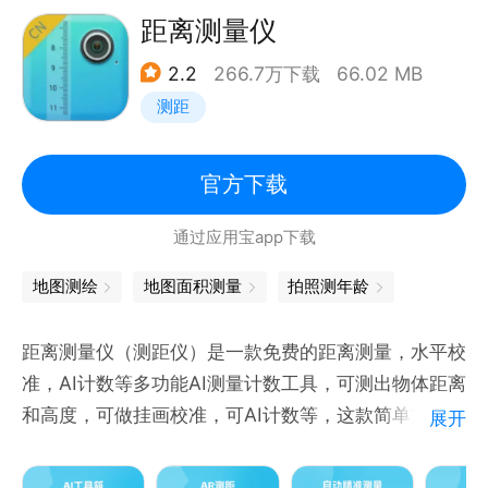
让你及时了解车辆情况
距离测量仪
【深度测评】：数百位业内大咖入驻，海量专业的测评
2.2
266.7万下载
66.02 MB
内容帮你选车轻松做决定
测距
【用车服务】：特惠加油，保险业务在线办理
【精彩社区】：达人与美女机车博主云集与你一同分享
骑行生活的精彩。
官方下载
同城、约跑、问答、投票，二手车，闲置交易专区满足
通过应用宝app下载
你的各种需要。
【装备商城】：数千款摩托车国内外知名品牌装备在线
地图测绘
地图面积测量
拍照测年龄
商城。大平台独有渠道，物流快，价格低，品牌真！
【抽奖团】：每周一款热销车型抽奖，人人都有机会，
距离测量仪（测距仪）是一款免费的距离测量，水平校
大排机车梦不在遥不可及
准，AI计数等多功能AI测量计数工具，可测出物体距离
和高度，可做挂画校准，可AI计数等，这款简单方便测
展开
量工具是以手机相机和传感器来执行距离测量的，并使
用人工智能来实现各场景的AI计数。