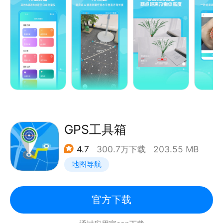
使用测距仪你只需要把手机瞄准目标物的底部，便可自
动测量距离，也可瞄准物品顶端来测量物品高度，可在
实时预览状态下完成操作。
此距离测量工具使用相机镜头的高度和倾斜角度来计算
物体的距离。
使用测距仪-距离测量功能来快速测量距离。
使用测距仪-高度测量功能来快速测量高度。
使用测距仪-挂画校准功能可对墙壁的挂画进行水平校
准。
GPS工具箱
使用测距仪-AI钢筋计数功能通过拍照识别钢筋的数
4.7
300.7万下载
203.55 MB
目。
地图导航
使用测距仪-AI竹签计数功能通过拍照识别竹签的数
目。
使用测距仪-量角器功能精准可视化测量角度
官方下载
使用测距仪-水平仪可当随身携带的水平尺来使用