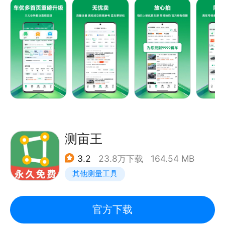
欢迎各位车商伙伴体验专业级二手车经营管理平台。
关键词：量身高 测距离 挂画校准 AI测量 AI计数 AI钢
业、派发工单、巡检等功能
筋计数 AI竹签计数 lcl 打猎 测距 房屋测量 行距 海拨
测量 stan 量距离 测量器 面积测量仪 测量软件 eter
lens soundmeter ar测量 measure 测距仪app 角度
注意事项：
测量 水平仪 水平尺 挂画校准 AI计数 AI钢筋计数 AI竹
1、仅支持室外能够接收gps信息的区域使用；
签计数 直尺测量
2、位置坐标精度依赖于您手机的gps芯片性能和当前
的环境；
*自动续费说明：距离测量仪可在应用内购买或者订阅
桌面web工具地址：
VIP，如果您是订阅vip，订阅成功后将会每月自动从
测亩王
https://web.gpstool.com/
您的华为账号中扣款，点击购买并付款成功后即视为同
客服QQ群：741374557
3.2
23.8万下载
164.54 MB
意“自动续费服务条款”。订阅VIP后，将向您的华为账
业务合作QQ：49645397
其他测量工具
户收款。购买连续包月项目，将自动续订，华为账户会
在到期前24小时内扣费。在此之前，您可以在手机系
统里的设置&gt;华为账号&gt;付款与账单&gt;自动续
官方下载
费/免密支付&gt;里进行退订。