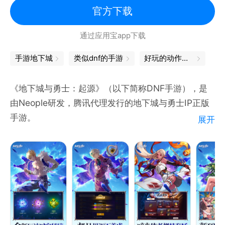
请和我们一起，为世界上所有的美好而战吧！
官方下载
通过应用宝app下载
手游地下城
类似dnf的手游
好玩的动作手游
《地下城与勇士：起源》（以下简称DNF手游），是
由Neople研发，腾讯代理发行的地下城与勇士IP正版
手游。
展开
DNF手游期待和各位勇士们一起回到熟悉的阿拉德大
陆：和赛丽亚再次回到冒险开始的格兰之森，一起探寻
神秘的天空之城，携手勇登天界在各势力间周旋等！这
一次，真的能打！