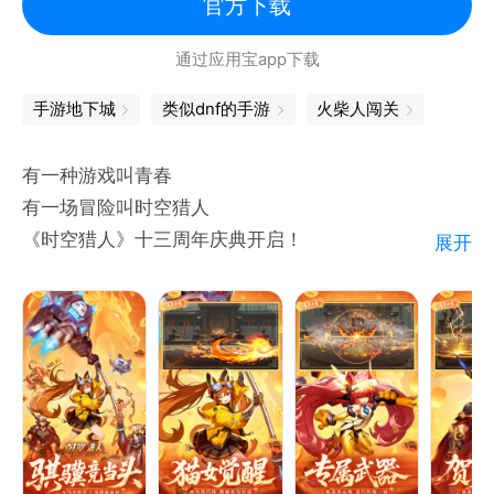
官方下载
通过应用宝app下载
手游地下城
类似dnf的手游
火柴人闯关
有一种游戏叫青春
有一场冒险叫时空猎人
《时空猎人》十三周年庆典开启！
展开
专属新区，海量福利，新地图+新装备，助力成就热血
传说！
回忆副本再现，经典地图返场，通关免费兑换全新时
装！