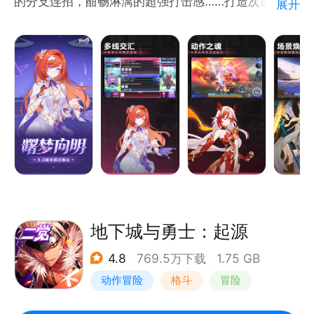
的分支连招，酣畅淋漓的超强打击感……打造次世代动
展开
作游戏！
扣人心弦的崩坏系列故事、沉浸感十足的关卡剧情、豪
华的声优阵容，更会让你感受到前所未有的代入感。
地球上的危机暂且告一段落，而火星上的新冒险已经拉
开帷幕。
邂逅性格迥异的女武神，一起探索火星文明的秘密。
休伯利安号指挥系统已准备就绪，正在处理登录请求…
校验完毕！
全舰听令，防护栓解锁，下载引擎开始输送高浓度能
量，登录倒计时10,9,8…
地下城与勇士：起源
4.8
769.5万下载
1.75 GB
「Captain on the bridge.」
动作冒险
格斗
冒险
从今天起，你就是我们的舰长了。
地下城与勇士