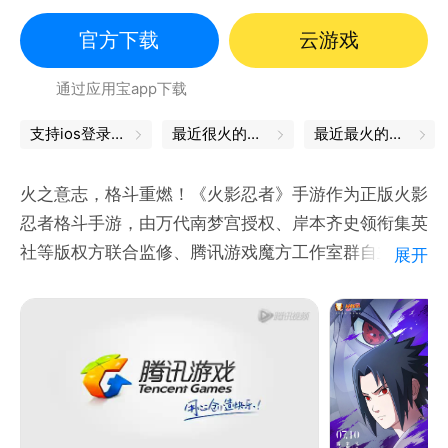
动漫改编
官方下载
云游戏
通过应用宝app下载
支持ios登录，畅玩ios服
最近很火的游戏
最近最火的游戏
火之意志，格斗重燃！《火影忍者》手游作为正版火影
忍者格斗手游，由万代南梦宫授权、岸本齐史领衔集英
社等版权方联合监修、腾讯游戏魔方工作室群自主研发
展开
而成。
《火影忍者》手游100%正统还原原著剧情，疾风传篇
章登场，十年百忍强力降临，玩家可以任意扮演鸣人、
佐助、宇智波鼬等忍者，体验酣畅淋漓的忍术格斗连打
和全屏奥义大招。此外，还可以进行跨服匹配2V2热血
PK，参与无差别忍者格斗大赛，决出属于你的忍道！