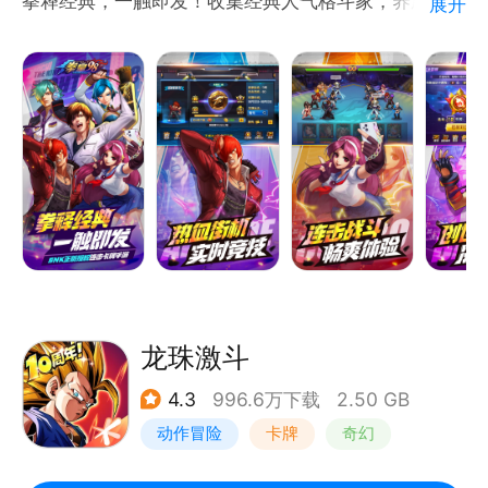
拳释经典，一触即发！收集经典人气格斗家，养成最强
展开
拳皇阵容。突破传统卡牌战斗模式，创新的连击战斗给
你带来畅爽体验。丰富的养成系统，多彩的格斗家搭
配，精准的还原度，梦回那些曾经一起经历的拳皇岁
月！
龙珠激斗
4.3
996.6万下载
2.50 GB
动作冒险
卡牌
奇幻
龙珠