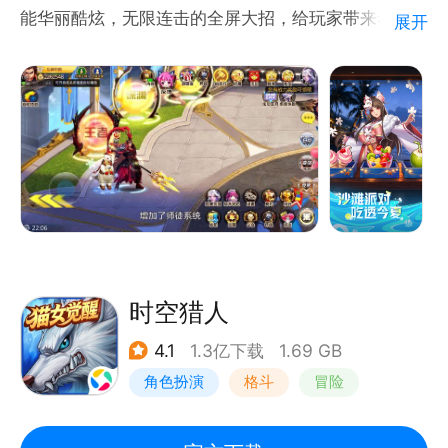
能华丽酷炫，无限连击的全屏大招，给玩家带来动作游
展开
戏巅峰体验！
1. 爆奖巡游记·全新开播！
2. 公会科技，一起暴富！
3. 颂约天使，福音降临！
4. 沙滩派对，吃透今夏！
5. 清凉泳装，光临此夏！
6. 回流直升，秒回巅峰！
时空猎人
4.1
1.3亿下载
1.69 GB
角色扮演
格斗
冒险
时空猎人