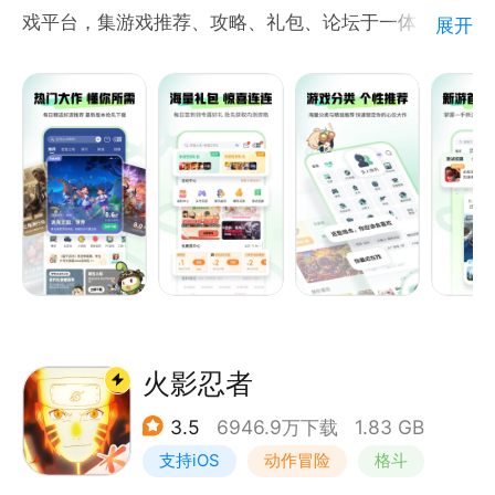
戏平台，集游戏推荐、攻略、礼包、论坛于一体。
展开
具有用户免费体验、好友互动交流、游戏圈讨论求助、
展示个人风采等诸多特点，您可随时随地一键安装，十
万海量游戏经由资深玩家强力推荐、精彩的游戏视频解
说、高玩的游戏攻略评测，人气爆棚的游戏社区，让玩
家畅游其中，百玩不厌！
火影忍者
3.5
6946.9万下载
1.83 GB
支持iOS
动作冒险
格斗