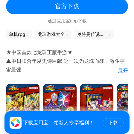
官方下载
通过应用宝app下载
单机rpg
龙珠游戏大全
奥特曼传说之战
★中国首款七龙珠正版手游★
▲中日联合年度史诗巨献 这一次为龙珠而战，激斗宇
宙最强
展开
▲近百位真实龙珠战士 拳拳到肉决战武道大会
▲热血复现龙珠战斗场景，险境重生突破战力极限。
▲角色升星形象酷炫蜕变，多种形象变化，你值得拥
有。
©BIRD STUDIO/SHUEISHA, TOEI ANIMATION
下载应用宝，领新人专享福利！
下载
©Bandai Namco Entertainment Inc.