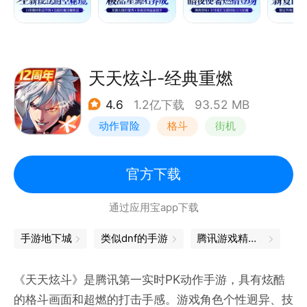
天天炫斗-经典重燃
4.6
1.2亿下载
93.52 MB
动作冒险
格斗
街机
动漫
官方下载
通过应用宝app下载
手游地下城
类似dnf的手游
腾讯游戏精品汇聚，让你畅玩不停
《天天炫斗》是腾讯第一实时PK动作手游，具有炫酷
的格斗画面和超燃的打击手感。游戏角色个性迥异、技