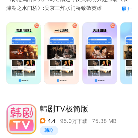
津湖之水门桥》:吴京三炸水门桥致敬英雄
展开
电视剧:《不惑之旅》:陈建斌牵手梅婷演绎中年人的爱
情!《天外飞仙》:胡歌林依晨唯美天仙恋
少儿动漫:《小鸡彩虹 第七季》:宝宝的社交启蒙动画
《宠物店的小秘密》:爆笑萌宠齐聚一堂!
【海量资源等你发掘】
电影:《月球陨落》《边缘行者》《人之怒》《007：
无暇赴死》《绣春刀II：修罗战场》《反贪风暴3》
《诛仙Ⅰ》《动物世界》《终结者:黑暗命运》《嫌疑人
X的献身》《叶问外传：张天志》《集结号》《拆弹专
家》
电视剧:《滹沱儿女》《逆流而上的你》《六指琴魔》
韩剧TV极简版
《谈判官》《猎场》《桃花依旧笑春风》《产科医生》
4.4
95.0万下载
75.38 MB
《潜伏在黎明之前》《乱世丽人行》《霞光》《浪漫满
韩剧
厨》