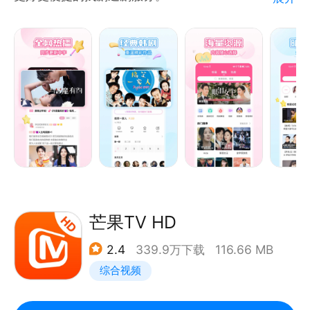
【在这里 看见不一样的烟火】
你可以跟着@渔人阿烽去海边开盲盒，也可以跟着@洛
【精彩内容 等你来看】
桑和小志玛去雪山摘草药，还可以跟着@一朵北漂看看
《与恶魔有约》霸道女总裁金裕贞x恶魔保镖宋江，超
北漂家族如何把生活过的火热，更多不一样的烟火生活
高颜值组合上演先婚后爱~
等你来发现！
《国民死刑投票》全民投票决定嫌疑人的生死，你会怎
么选择？
【西瓜直播 带你足不出户看世界】
《我叫金三顺》霸道总裁爱上我，经典玛丽苏古早韩
花样美食、游戏大神、趣味旅行、乡野生活，大千世界
剧。
精彩目不暇接，快跟着主播们一起去看世界吧！
《搞笑一家人》高分家庭情景喜剧，下饭必备，横扫一
切不开心！
【成为西瓜视频创作人 一起感受创作的力量】
芒果TV HD
把课堂搬进博物馆的@水星逛博物馆，为全村老人拍照
【海量资源 告别剧荒】韩剧、韩综、韩影应有尽有，
的@小白的奇幻旅行等超多创作人在西瓜等你，成为西
2.4
339.9万下载
116.66 MB
口碑好剧随心选择，做你专属的追剧大本营！
瓜视频创作人，让更多人感受生活的温度，共享视频世
综合视频
【高清播放 及时更新】高清画质清晰舔屏，更新迅速
界～
轻松追剧。