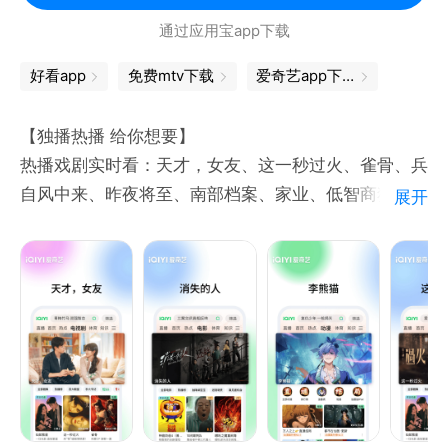
撩撒糖
通过应用宝app下载
《斩神2》国漫神番回归，暑期必看！
《谷雨街后巷》穿过现实的迷宫，欢迎光临“谷雨街后
好看app
免费mtv下载
爱奇艺app下载
巷”。
【独播热播 给你想要】
【意见反馈】
热播戏剧实时看：天才，女友、这一秒过火、雀骨、兵
如遇问题或者有好的建议，欢迎加入QQ体验群反馈，
自风中来、昨夜将至、南部档案、家业、低智商犯罪
展开
将会有萌哒哒的视频妹为大家解答，并有持续好礼相
精彩电影不间断：烈焰狂沙、消失的人、寒战1994、
奇谭：纸刃渡荒墟、10间敢死队、镖人：风起大漠
热门综艺看不停：喜剧之王单口季第3季、说唱巅峰对
决2026、姐姐当家第2季、种地吧第4季、天才厨人
竖屏短剧随心刷：云鬓乱、最后一个道士、养敌为患、
三尺春、饲妖、当时只道是卿卿、牧野诡事之定魂灵珠
动漫番剧随心换：择日飞升、李熊猫、航海王、逆天邪
神、搜神记、择天记、大主宰年番、鬼灭之刃、名侦探