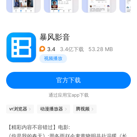
地。
在这里，能解决你看什么、这部内容好不好看、如何找
到同好等多样痛点。
暴风影音
在这里，爱追剧，爱看综艺，身为影迷都能够找到同
3.4
3.4亿下载
53.28 MB
类，
视频播放
如果你是个爱分享爱表达的E人，我们将是一个非常适
合你畅所欲言的平台，
如果你不混饭圈、单纯热爱作品演员明星，我们精心准
官方下载
备了内容，想成为你作为i人的藏身处。
通过应用宝app下载
无论你是古偶爱好者、大爱都市言情、悬疑发烧友、灵
异恐怖迷、美剧控、韩剧迷、日剧Fan…都能在这找到
vr浏览器
动漫播放器
腾视频
共鸣！
【精彩内容不容错过】电影:
问题反馈请关注影视大全公众号：yingshidaquan003
《你是我的春天》:周冬雨赵今麦黄晓明共赴温暖《长