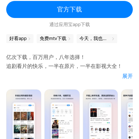
《声鸣远扬2025》青春敢唱，一鸣惊人！
官方下载
《水龙吟》视觉盛宴！罗云熙携众人一秒入江湖。
通过应用宝app下载
《再见爱人 第五季》催更团集结各显神通，三组爱人
悬崖相见。
好看app
免费mtv下载
今天，我也是勇敢的打工人
《向往的生活-戏如人生》带领观众走进充满人文情怀
和戏剧艺术魅力的“向往的生活”。
亿次下载，百万用户，八年选择！
《欢乐家长群2》喜爽升级！张嘉益陈好带娃新攻略。
追剧看片的快乐，一半在原片，一半在影视大全！
展开
你是不是缺少一个工具，快速了解全网热播待映的电视
剧、电影、综艺
你是不是在剧荒片荒时，希望有app帮你在选择时提供
帮助，让你丝滑找到一部好内容
你是不是在看完某个内容后，想要推荐或吐槽，却发现
身边缺少这样的圈子
我们正在努力打造这样一个影视综爱好者的灵魂聚集