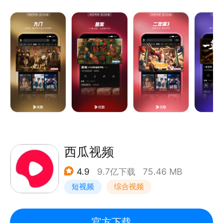
《一斩苍穹》菜刀砍神带队掀翻腐朽仙界
《悬案》17集2案！人性罪与罚
《千香》宋威龙鞠婧祎宿敌纠缠
《二龙湖3》浩哥逆袭 情财双收
《东大高武学院》爽看！现代都市碰撞东方修仙
《沧元图》看孟川执刀斩妖邪 雷霆护众生
《云深不知梦 特别篇》斩尽前尘恨，拔剑救世人！
《镖人：风起大漠》吴京领衔武侠巨制
《食神·百厨大战》战火升级！星素换位高燃对决
《翘楚》陈都灵周翊然掀翻野心局
西瓜视频
《光阴之外 年番》光阴之外年番 狠辣少年末世屠神
4.9
9.7亿下载
75.46 MB
《师兄啊师兄》师兄啊师兄最终季 战天道改大劫
短视频
综合视频
《熊出没·年年有熊》熊强组合超能冒险
《这是我的西游2》时代少年团与四位哥哥爆笑整活
《雨霖铃》杨洋新剧！御猫展昭江湖除恶
官方下载