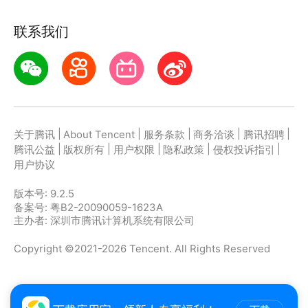
更新鲜更有趣。
联系我们
【高清修复】：超高清修复画面，掌上享受胶片质感。
【精彩剧集】：抗战史诗、经典武侠、家庭伦理、爱情
喜剧…任你选。
【海外佳片】：邀您共赏银幕经典，体味不一样的电影
人生。
|
|
|
|
|
关于腾讯
About Tencent
服务条款
商务洽谈
腾讯招聘
【会员福利多】：免费大片、去广告、独享加速、超清
|
|
|
|
|
腾讯公益
版权所有
用户权限
隐私政策
侵权投诉指引
观影…还有免费电影票、影视周边。
用户协议
版本号:
9.2.5
备案号: 粤B2-20090059-1623A
主办者: 深圳市腾讯计算机系统有限公司
Copyright ©2021-2026 Tencent. All Rights Reserved