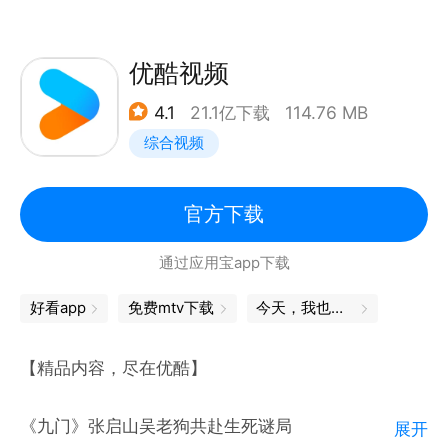
柯南
经典纪录片细品味：王羲之 从乌衣巷走向兰亭、中国
通史、与恐龙同行、航拍中国、舌尖上的中国、人间世
优酷视频
海外剧集尽情选：请回答1988、生活大爆炸、老友
4.1
21.1亿下载
114.76 MB
记、真探、哥谭镇、小谢尔顿、太阳的后裔
综合视频
【VIP会员 尊享特权】
1、内容特权：院线新片、海量高分大片、热剧抢先
官方下载
看、热门综艺、付费影片折扣、畅读小说。
通过应用宝app下载
2、观影特权：广告特权、1080P、帧绮映画、杜比全
景声、专属弹幕、下载加速、预约下载。
好看app
免费mtv下载
今天，我也是勇敢的打工人
3、身份特权：七端全屏通、畅享多会员、尊贵标识、
生日礼包、专属客服、等级权益红包、赠送好友
【精品内容，尽在优酷】
《九门》张启山吴老狗共赴生死谜局
展开