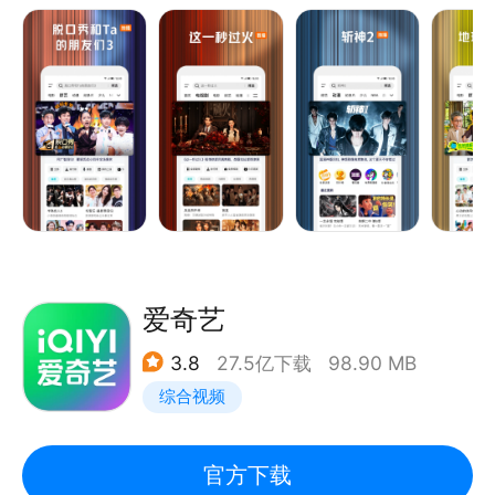
尖叫吧！
演习燃爆逆袭
《猪猪侠大电影之竞速小英雄》热播中，猪猪侠开飞车
《地球超新鲜 第2季》地球厨王大赛！刘宇宁宋茜堵上
啦！
尊严一战，孙红雷郭京飞藏锅偷油都不省心；地球团全
员cos法国宫廷装扮，继承者之战打响！舞蹈比拼李乃
文大劈叉被拖走，林一王玉雯竟是母子？陈星旭唯一全
场“真孙子”！
《一饭封神 第2季》回归！顶级厨竞风云再起，原班人
马全新赛制，残酷比拼下谁能晋级？剧毒石头鱼下锅，
见手青登场，爆浆烤羊眼惊呆谢霆锋！不看头衔只看厨
艺，世界名厨为晋级拼了！
爱奇艺
《寒战1994》郭富城、周润发、梁家辉再掀“寒战”狂
3.8
27.5亿下载
98.90 MB
潮，吴彦祖、刘俊谦正邪对决，权斗天花板再升级！
综合视频
《10间敢死队》喜剧人绝境笑对人生，绝症患者组队
实现遗愿清单
《今晚正好》马思纯、陈昊森直球野性恋，姐狗CP互
官方下载