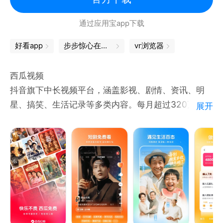
《黑夜告白》潘粤明、王鹤棣联手追凶18年
通过应用宝app下载
《月鳞绮纪》群妖剧本杀画皮难画心
《沧元图 第三季》赛博水墨炸燃视听盛宴
好看app
步步惊心在哪看
vr浏览器
西瓜视频
抖音旗下中长视频平台，涵盖影视、剧情、资讯、明
星、搞笑、生活记录等多类内容。每月超过320万创作
展开
人、1.8亿用户活跃在西瓜视频。
【来西瓜视频 免费看短剧还能领金币】
全场短剧免费看，一边看一边在赚金币！ 免费短剧看
越多赚越多，连续签到领取翻倍金币奖励！
都市言情、逆袭复仇、穿越脑洞、恋爱豪门、赘婿逆袭
等多品类剧目，海量短剧应有尽有；操作简单，轻轻一
点即可开始爽剧之旅，支持支持倍速观看、跳集播放、