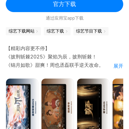
【轻松追剧 丝滑流畅】操作方便快捷，浏览更省流
官方下载
*数据来源：QuestMobile
量。简洁易用毫不费力，随时随地即点即播。
通过应用宝app下载
【V享会员 尊享特权】
综艺下载网站
综艺下载
综艺节目下载
1.画质：蓝光1080P，超清画质
2.缓存：极速缓存，狂飙500%
【精彩内容更不停】
3.广告：无片头广告
《披荆斩棘2025》聚焰为辰，披荆斩棘！
4.投屏：免广告投屏
《锦月如歌》甜爽！周也丞磊联手逆天改命。
展开
5.弹幕：专属炫彩弹幕
《锦绣芳华》花满盛唐！杨紫李现逢场作戏情愫悄生。
6.标识：尊贵会员标识
《歌手2025》直播再唱，山海回响！
《深情眼》姐狗恋天花板！张予曦猛撩毕雯珺。
【反馈渠道】
《中餐厅·非洲创业季》前往摩洛哥展开“非比寻常”的
1.韩小圈客服微信公众号：hanju-tv
经营之路。
2.韩小圈官方微信公众号：韩剧
《我们的宿舍》惊喜消暑，合宿时间到！好6团解锁新
TV（gh_f4cf85b0a609）
场景。
3.韩小圈官方微博：韩剧TV（https: