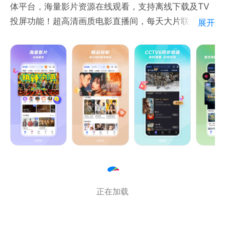
体平台，海量影片资源在线观看，支持离线下载及TV
投屏功能！超高清画质电影直播间，每天大片联播24
展开
小时不打烊，同步实时观看CCTV6电影频道，全程直
击电影节盛典及电影路演，提供更新鲜更有趣的精彩短
视频，还有免费电影周边等你拿！看电影、品电影就上
1905电影网，开启电影“美”一刻，一起度过好时光。
【万部大片在线点播】：汇聚经典国产影片、院线新
片，与你分享精彩好电影。
【CCTV6同步放送】：电影频道精彩节目同步直播，
支持回看，无论你在哪里，精彩永不错过。
【24小时直播间】类型片场精彩全放送，365天24小
时，永不打烊的移动影院。
正在加载
【M观影团】：电影首映礼、主创见面会免费参加，现
场聆听创作故事，快来与明星主创零距离交流吧。
【海量影视短视频】：挖掘宝藏电影，解析精彩内容，