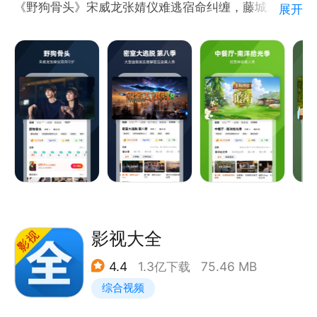
《野狗骨头》宋威龙张婧仪难逃宿命纠缠，藤城上演盛
展开
位。
夏滚烫爱恋！
《密室大逃脱 第六季》蜜桃星球”风云再起，特调小队
《密室大逃脱 第八季》特调小队揭开无限流世界的秘
整装待发！
密。
《中餐厅·南洋拾光季》王俊凯回归任新职。
《忙忙碌碌寻宝藏 2》寻宝就是要开心的嘛。
《歌手2026》万种声响，皆入场。
《耀眼》落难千金野草少年逆风成长，治愈青春！
《爸爸当家5》爸爸当家，拥抱自己一下！
《乘风2026》真我登场，自成风浪！
《妻子的浪漫旅行2026》执手相伴，爱人亦爱己。
《你好，星期六2026》你好星期六，精彩看不够
影视大全
《女神蒙上眼》以法为刃！辛芷蕾林雨申演绎精英律
4.4
1.3亿下载
75.46 MB
师。
综合视频
《玉茗茶骨》甜度爆表！侯明昊古力娜扎互撩上头。
《声生不息·华流季》以华流为笔 共画同心圆。