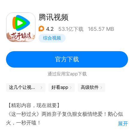
刑》正在热播！
轻松快乐又隐有酸涩，像极了青春！《正相反的你与
腾讯视频
我》甜蜜上映中！
4.2
53.1亿下载
165.57 MB
变身骑士拯救世界，《假面骑士ZZZ》任务继续！
综合视频
还有海量精彩番剧内容等着你，快来与小伙伴们一同观
看吧！！
官方下载
【电影】
通过应用宝app下载
《消失的人》热播中，居民楼离奇案件谁才是幕后真
凶！
这几个让视障人士世界「亮」起来的App
好看app
高级软件
《寒战1994》热播中，顶配港星阵容，97前夜上演四
方权斗！
【精彩内容，现在就要】
《超级马力欧银河大电影》热播中，水管工这回上天
《这一秒过火》两姓弃子复仇狠女极情绝爱！鹅心似
了！
火，一秒开嗑！
展开
《河狸变身计划》热播中，大火蜥蜴表情包出处，一起
《兵自风中来》热血军旅！欧豪蓝盈莹临危受命，硬核