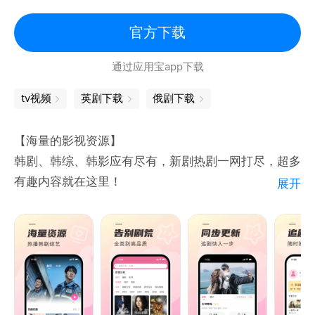
少儿动漫:《飞狗MOCO》《请吃红小豆吧》《三只松
鼠之萌力觉醒》《冒险小狗帮》《贝肯熊 第三季》
官方下载
《斑布猫之爱的暴击》《可可小爱》《圆梦巨人》《兔
通过应用宝app下载
小贝儿歌》《猫小帅故事》《方块熊创意早教课堂》
tv视频
英剧下载
俄剧下载
【海量的影视资源】
韩剧、韩综、韩影应有尽有，新剧热剧一网打尽，超多
有趣内容就在这里！
展开
【愉快的追剧体验】
高清画质清晰舔屏，更新迅速轻松追剧。支持在线播
放、追剧收藏、历史记录等超多便捷功能！
【流畅的交互模式】
轻松滑动，满屏剧集任你挑选；指尖轻点，好剧随时收
入囊中~