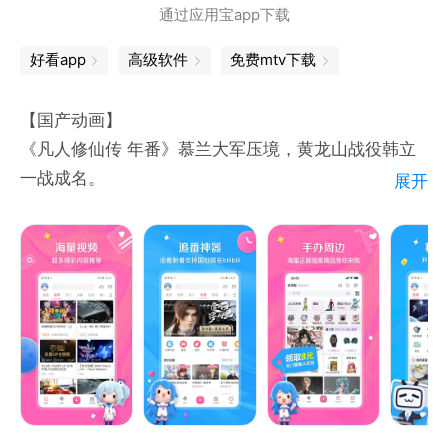
通过应用宝app下载
好看app
高级软件
免费mtv下载
【国产动画】
《凡人修仙传 年番》慕兰大军压境，黄龙山战役韩立
一战成名。
展开
《牧神记》霸体少年初入世，掀起延康浩荡风云。
《将夜》永夜将至，拔刀向天。
《百日成王》100天，就让我俩一起加冕称王吧！
《记忆管理局》消除BUG管理记忆，去创造你想要的
结局吧！
《成也萧河》学霸游戏恋爱两不误。
【番剧动画】
成为勇者拯救世界，才是惩罚真正的开始，《判处勇者