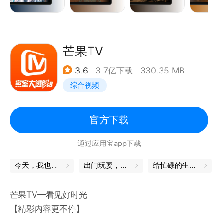
《韶华若锦》宋威龙包上恩上演狼兔CP！代露娃被白
澍深情狂追！
《乘风2025》30位实力女艺人共同开创“乘风户外公
演”。
芒果TV
《全员加速中2025》共赴加速之旅，感受中华瑰宝的
3.6
3.7亿下载
330.35 MB
无限风采！
综合视频
《大侦探·拾光季》侦心不改，拾光而行。
《妻子的浪漫旅行2025》拥抱差异，才是爱的意义。
《国色芳华》杨紫李现二搭古装默契十足。
官方下载
《夺金2025》30位创业大学生携创意登场，一起见证
通过应用宝app下载
梦想的力量。
《声生不息·大湾区季》湾区之音，唱响同根同源中华
今天，我也是勇敢的打工人
出门玩耍，这些App帮你省心
给忙碌的生活，一个中场休息
情。
《小巷人家》闫妮李光洁郭晓冬蒋欣上演“父母爱情”。
芒果TV—看见好时光
《锦绣安宁》爽剧！张晚意任敏夺回一切。
【精彩内容更不停】
《披荆斩棘 第四季》34位成员挑战第四代滚烫家族席