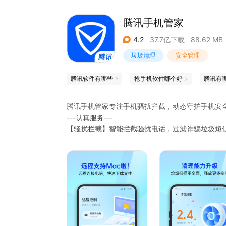
腾讯手机管家
4.2
37.7亿下载
88.62 MB
垃圾清理
安全管理
腾讯软件有哪些
抢手机软件哪个好
腾讯有
腾讯手机管家专注手机骚扰拦截，动态守护手机安
---认真服务---
【骚扰拦截】智能拦截骚扰电话，过滤诈骗垃圾短
【接听助理】不怕漏过重要电话，放心挂断骚扰电
【清理加速】清理加速能力升级，释放空间告别卡
【微信清理】个性清理微信缓存，保证微信安全运
---贴心守护---
【病毒查杀】安全防护全新升级，软件云查风险提
【隐私保险箱】个性化守护的您的个人隐私
【安全可靠】病毒、系统、充电检测360度安全护