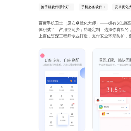
抢手机软件哪个好
手机必备软件
安卓优化
百度手机卫士（原安卓优化大师）——拥有6亿超
体积减半，占用空间少；功能定制，选择你喜欢的
上百位资深工程师专业打造，支付安全环形防护，
【加速清理】强效加速，强效清理
【杀毒安全】6层环形防护，守护移动支付环节，
【骚扰拦截】业内丰富的号码库，识别骚扰电话和
【流量话费】实时流量话费监控，防止流量偷跑、
【应用管理】批量卸载和升级应用，及时清理卸载
【软件锁】隐私应用上锁，不怕隐私泄露有保障
【通知清理】智能通知管家，让烦人的通知收纳起
想了解我们的新动态吗？
官方微博：百度手机卫士；
微信公共账号：baidusjws
QQ交流群：119723959