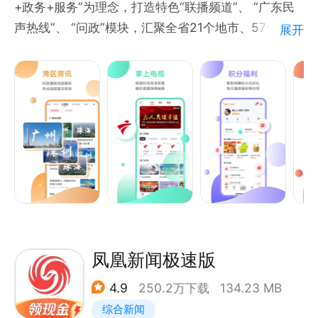
+政务+服务”为理念，打造特色“联播频道”、 “广东民
声热线”、 “问政”模块，汇聚全省21个地市、57个县级
展开
区域新闻与政务服务；是广东民声热线网络问政评分的
唯一渠道；是广东新闻联播的官方互联网宣传阵地。
【时政联播】
7X24小时不间断提供最及时、精准，权威的时政联播
内容。
【网上问政】
“媒体+问政”舆论监督新模式，了解民情、汇聚民智，
以达到取之于民，用之于民。上线问政榜单，问政广
场，全民围观，实时互动，媒体督办狠抓落实。
【电视直播】
广东广电旗下所有电视、广播节目，地方台频道，独家
凤凰新闻极速版
电视栏目即点即看，精彩回放不错过！汇集全网千万短
4.9
250.2万下载
134.23 MB
视频、优质现场直播等视听内容，随时随地一览热点头
综合新闻
条现场，与千万网友实时互动。