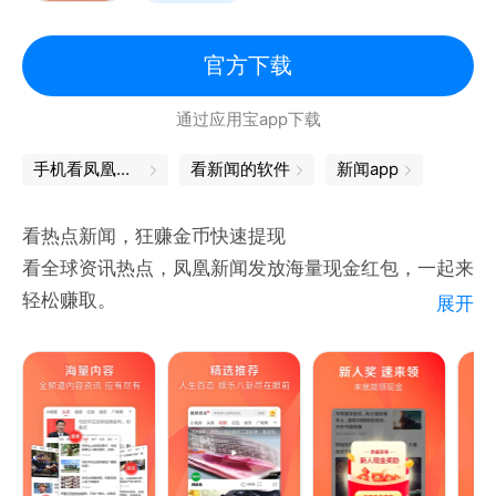
【有奖报料】
新闻线索一键报料，追踪调查为您解忧，优质、热门、
官方下载
真实的报料，不仅会成为媒体报道的内容来源，而且还
通过应用宝app下载
有机会拿到报料的奖金。
【珠江云汇聚】
手机看凤凰卫视
看新闻的软件
新闻app
汇聚广东全省21个地级市及57个县域频道资讯，全方
位全时段提供区域新闻及生活资讯。
看热点新闻，狂赚金币快速提现
【便民服务】
看全球资讯热点，凤凰新闻发放海量现金红包，一起来
24小时为用户提供贴心政务及生活便民服务。
轻松赚取。
展开
【有温度的新闻资讯】专业团队人工编辑+大数据智能
算法精准推荐，紧跟热点探索真相，一键下拉即可切换
推荐模式，越用越懂你。
【海量内容精选推荐】全频道内容资讯，民生娱乐应有
尽有。热点内容专题收录，全方位报道，助你洞悉超丰
富的新闻资讯。