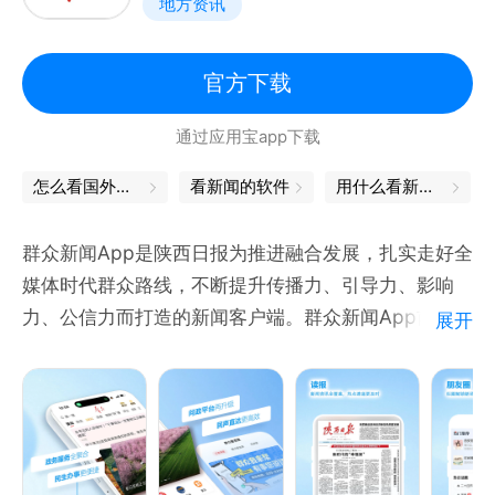
地方资讯
域产出独家资讯，坚守真实客观底线，兼具专业性与可
读性。二是全场景视听服务，7×24小时全球热点直播
全覆盖，支持实时互动，同时搭载全频道电视回看功
官方下载
能，灵活适配用户观看需求。三是轻量化短视频专区，
通过应用宝app下载
将各类新闻拆解为短时长轻量化内容，适配碎片化阅
读。四是互动共生社区，依托看看号支持用户观点分
怎么看国外新闻
看新闻的软件
用什么看新闻最好
享、热点讨论，开通报料通道，打破单向阅读模式。
群众新闻App是陕西日报为推进融合发展，扎实走好全
媒体时代群众路线，不断提升传播力、引导力、影响
力、公信力而打造的新闻客户端。群众新闻App前身是
展开
2014年上线的掌中陕西App，2020年6月30日更名，
将以权威新闻资讯和便捷生活服务为目标，关注群众、
服务群众，向群众学习、为群众讴歌。