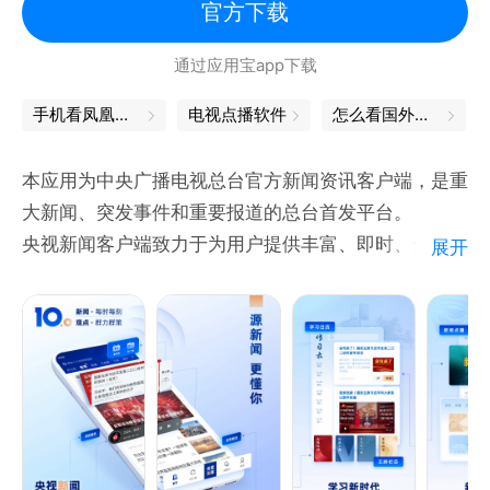
各种兴趣圈子，时事、搞笑、职场、文学、体育、娱
官方下载
乐… 来这里和志趣相投的伙伴一起聊天吧！
通过应用宝app下载
【犀利论点】
手机看凤凰卫视
电视点播软件
怎么看国外新闻
直奔跟贴区，犀利都汇聚。更多神级吐槽能手聚集，有
梗点赞爆，有槽也能「杠」，从诗词歌赋到人生理想，
本应用为中央广播电视总台官方新闻资讯客户端，是重
跟贴讨论都能满足你。
大新闻、突发事件和重要报道的总台首发平台。
央视新闻客户端致力于为用户提供丰富、即时、全面的
展开
【关注】
新闻资讯报道，覆盖图文、视频、直播等多种内容形
随心关注感兴趣的账号，打造个人专属信息流，享受纯
式。24小时滚动更新，全球视野，独家资源，以及精
净的私人订制栏目。
选必读，都能在这里第一时间获取。
1、“源新闻”更快更权威：遍布全球的记者直达现场，
易粉会是网易新闻客户端忠实粉丝的大本营，在这里你
提供独家新闻视频与直播，重大新闻权威发布，突发事
可以找到同好，参加线上线下活动，获得N多福利，欢
件及时播报。
迎加入QQ群：227871132
2、“新闻+服务”新生态：满足用户获取资讯、知识学