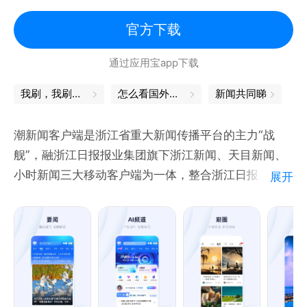
声音：
搜狐新闻APP：打开APP→【我】/→【意见反馈】
官方下载
新浪微博/微信公众号/抖音：@搜狐新闻客户端
通过应用宝app下载
快手：@搜狐新闻APP
我刷，我刷，我刷刷刷
怎么看国外新闻
新闻共同睇
潮新闻客户端是浙江省重大新闻传播平台的主力“战
舰”，融浙江日报报业集团旗下浙江新闻、天目新闻、
小时新闻三大移动客户端为一体，整合浙江日报、浙江
展开
在线、钱江晚报、美术报、浙江法治报等媒体资源，以
“深耕浙江、解读中国、影响世界”为使命，贯通省市县
三级媒体资源，加持“传播大脑”的融媒技术，集聚浙江
省资源力量，为用户提供深度思想报道、鲜活民生资讯
和全球热点追踪，打造“好看的党端、有烟火气的平
台、智联用户的新生态”。