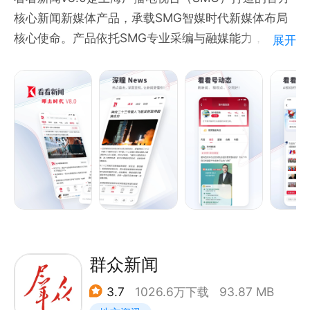
核心新闻新媒体产品，承载SMG智媒时代新媒体布局
核心使命。产品依托SMG专业采编与融媒能力，以优
展开
质深度原创内容为核心，结合短视频、直播场景及智能
算法，搭载三大AI核心能力，打造个性化、高效、权威
的定制化资讯服务，全面优化用户新闻获取、信息检索
与知识沉淀体验。
本次版本核心升级AI智能体系，实现从信息分发到智慧
服务的跨越。AI新闻聚合整合全网优质资源与SMG独
家内容，智能去重分类，一站式提供全面、时效的纯净
资讯；专属知识库依托SMG数十年权威新闻积淀，通
过结构化技术实时更新，为用户提供事件溯源、深度解
读。
群众新闻
3.7
1026.6万下载
93.87 MB
产品具备核心特色：一是优质原创内容，专业团队全领