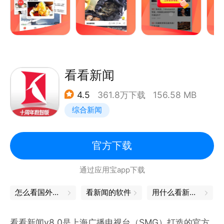
【新人有礼超值活动】新人专属红包，还有更刺激的红
包十连抽，看资讯赚零花，呼朋唤友一起玩!
【热门视频包罗万象】人生百态、娱乐八卦尽在眼前为
你推荐全球热辣新闻报道，直击事件现场，感受不一样
的新闻体验。
看看新闻
4.5
361.8万下载
156.58 MB
综合新闻
官方下载
通过应用宝app下载
怎么看国外新闻
看新闻的软件
用什么看新闻最好
看看新闻v8.0是上海广播电视台（SMG）打造的官方