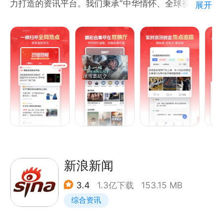
力打造的资讯平台。我们秉承“中华情怀、全球视野、
展开
包容开放、进步力量”的媒体理念，为全球华人提供高
品质的资讯内容与服务。
【核心功能】
突发新闻抢鲜：来自一线的一手信息，深入社会的深度
体察。我们提供快速、权威、全面的新闻报道，带您直
击事件现场。
全球大势直击：根植于凤凰的全球视野，我们连接中国
与世界。在这里，您既能看到世界前沿观点，也能听到
传递全球的中国声音。
经典节目回顾：凤凰卫视独家经典栏目、原创精品、重
新浪新闻
磅纪录片、全球政要名人访谈、海量独家内容，尽在于
3.4
1.3亿下载
153.15 MB
此。
综合资讯
【凤凰独家·经典栏目】