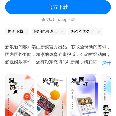
《鲁豫有约》：深度访谈，探寻明星名人背后的真实故
官方下载
事。
通过应用宝app下载
《凤凰大视野》：全景纪录，解读重大历史事件与时代
节点。
博客下载
懒宅也可以很精致
怎么看国外新闻
《名人面对面》：近距离对话，发掘风云人物背后的故
事与隐情。
新浪新闻客户端由新浪官方出品，获取全球新闻资讯，
《皇牌大放送》：聚焦社会热点，深入探讨当代生活的
国内国外要闻，精彩的体育赛事报道，金融财经动向，
痛点与痒点。
影视娱乐事件，还有独家微博“微”新闻，精彩随* 免密
展开
《军情观察室》：网罗全球军事热点，资深专家带您洞
登录 :
悉环球军情。
手机验证码一键登录，再也不用担心忘记密码啦。你
看，新闻、星座、笑话一个都不少。
【原创精品·深度内容】
《非常道》：倾听名人明星的真实心路历程。
《在人间》：以冷静的叙述，记录我们身边的真实故
事。