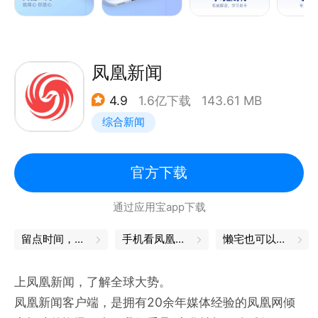
习与工具使用的多元需求。
3、“央视号”内容生态更丰富：央视号汇聚多方声音，
关注民生话题，追踪热点新闻，内容更多元。
4、“一键连电视”融合发展：汇集总台王牌栏目，海量
凤凰新闻
频道视频个性化推荐，为用户带来全新的小屏看电视体
4.9
1.6亿下载
143.61 MB
验。
综合新闻
5、精品原创视频沉浸式观看：央视新闻高品质内容深
度原创，同时支持视频浮窗播放和多屏直播，画面更高
清，互动更丰富。
官方下载
6、手机听新闻，解放双手。支持收听中国之声、环球
通过应用宝app下载
资讯的广播内容，也可以为您朗读新闻稿件，切换至后
台依然可以随时随地便捷收听精彩内容。
留点时间，与自己独处
手机看凤凰卫视
懒宅也可以很精致
上凤凰新闻，了解全球大势。
凤凰新闻客户端，是拥有20余年媒体经验的凤凰网倾