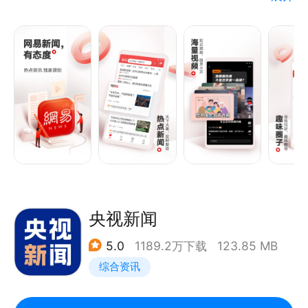
﹣官方网站：http://www.qq.com
超好的新闻客户端，不止于新闻。
- 微博：＠腾讯新闻
【今日关注】
每日热点，动态追踪。全球时事，一网打尽。
【精准推荐】
运用精心优化的大数据算法，准确掌握4亿人的兴趣；
20年专业媒体沉淀，严格审核内容。精选好内容，算
出你兴趣。
【热点视频】
央视新闻
精品内容池涵盖多种视频品类；相关视频推荐让您视频
5.0
1189.2万下载
123.85 MB
刷不停。
综合资讯
【圈子】