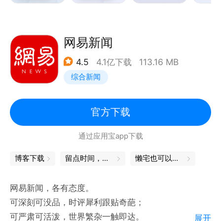
《谷雨实验室》关注普通人，展示平凡生命的厚度和韧
性。
多个工作室的优质出品内容获国家广播电视总局优秀国
网易新闻
产纪录片奖项。
4.5
4.1亿下载
113.16 MB
-问答：多元视角看新闻，从热门资讯到好问题好回
综合新闻
答，从优质创作者到大咖提问。用户可以浏览与参与科
技财经、体育娱乐、生活文化等多领域热门问题。
-直播：乐享NBA、中超、F1、男篮世界杯、LPL、
官方下载
KPL等多类重大赛事直播，支持边看直播边聊天，更有
通过应用宝app下载
神秘娱乐嘉宾惊喜互动。
-订阅：近千家优质媒体，订阅丰富阅读内容。更有精
博客下载
留点时间，与自己独处
懒宅也可以很精致
心挑选的会员专栏供用户选择。
网易新闻，各有态度。
【意见反馈】
可深刻可没品，时评犀利跟贴奇葩；
﹣软件反馈：设置﹣意见反馈
可严肃可活泼，世界繁杂一触即达。
展开