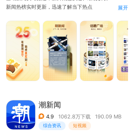
新闻热榜实时更新，迅速了解当下热点
展开
【畅所欲言 互动讨论】
“时间线”着力打造一个以新鲜及时的事件点评为核心的
短内容社区。搜狐各领域主编已入驻“时间线”，紧跟热
点新闻，各抒己见，让新闻更加有品有料。
【智能推荐】
基于相关、多样化和用户兴趣点，带来富有新鲜感的新
闻推荐。
--------------------------------------
潮新闻
【联系我们】
4.9
1062.8万下载
190.09 MB
若您在使用过程中，有任何问题、建议，欢迎随时通过
综合资讯
短视频
以下几种官方渠道反馈，我们会认真聆听每一位用户的