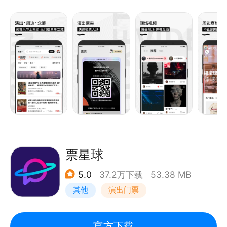
群的必备应用！
1、大量优秀的现场演出供您挑选，让您及时获取全面
细致的Live演出资讯。
2、专业便捷的票务系统，全面支持在线支付、移动支
付，安全快捷。
3、购买演出电子票，到现场可凭订单二维码直接扫码
入场。
【功能说明】
1、可按个人偏好的演出风格或者演出日历筛选演出。
2、演出沟通群，即时聊天、组队一起看演出更方便。
票星球
3、用户可在发现频道看到本地的Livehouse和骨灰乐
5.0
37.2万下载
53.38 MB
迷，这些乐迷是资深用户。
其他
演出门票
4、用户可以选择不同城市的演出进行查询，也可以通
过输入关键字来搜索自己感兴趣的演出。
5、演出详情页和艺人Profile页可能会包含歌曲试听，
官方下载