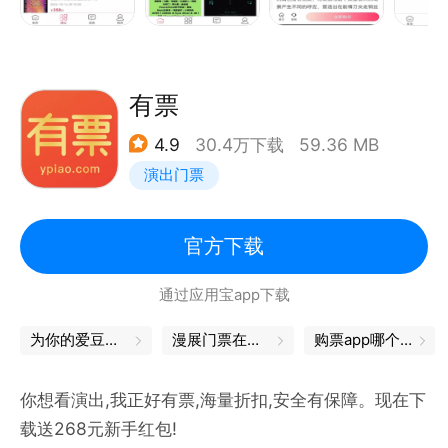
蕾、展览休闲、曲艺杂谈。通过整合各个演出主办与大
型票务的票源，去除中间环节，向用户提供一手演出
票，严格审核票券，绝对保真、无票补偿，不遗余力地
为用户打造一个“低价、快捷、真票、想看就能买得到”
有票
的票务平台。河马票务采用“多渠道供票竞价机制”，自
4.9
30.4万下载
59.36 MB
动对接票价票源，90%以上的演出均有折扣，让消费
演出门票
者实实在在享受实惠。
【联系我们】
如您在使用过程中对我们的产品有任何的问题与建议，
官方下载
可通过一下方式进行反馈:
通过应用宝app下载
河马票务官方客服电话:400-801-3360
河马票务官方网站:https://www.bihmcm.com
为你的爱豆，打call吧
漫展门票在哪买
购票app哪个好
河马票务官方微博:「河马传媒|、「河马票务」
河马票务微信公众号:「河马传媒」、「河马票务」
你想看演出,我正好有票,海量折扣,安全有保障。现在下
载送268元新手红包!