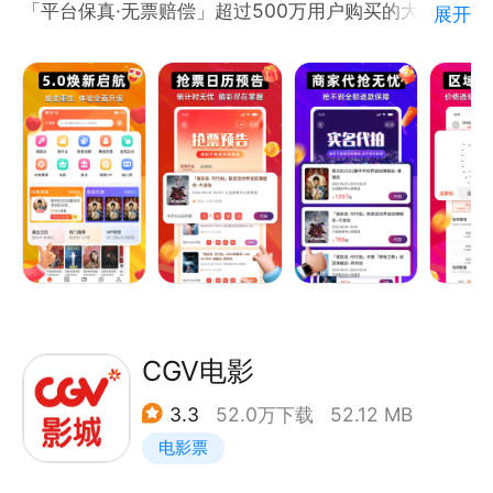
「平台保真·无票赔偿」超过500万用户购买的大平
展开
台，平台验票，确保真票!
「票源丰富·灵活取票」与上百家演出主办方、票务总
代、大型票务公司合作，票源保证；全程客服贴心服
务，配送、现场取票灵活。
【关于有票】
有票(www.ypiao.com)隶属于湖北有票科技有限公
司，成立与2019年8月，是一个全新的门票交易平
台，粉丝买票卖票必备工具。任何组织或个人都可以通
过有票购票，有多的票也可以在有票卖票。 有票独创
的安全保障服务，让您购票无需任何担忧。
CGV电影
3.3
52.0万下载
52.12 MB
大麦、猫眼、秀动、淘票票、大麦网、票星球、摩天
电影票
轮、票牛买不到票，就来有票：大麦、猫眼、秀动、淘
票票、大麦网、票星球、摩天轮、票牛有售票的，来有