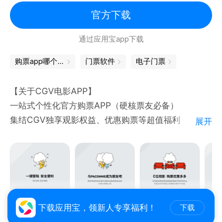
票更便宜。
官方下载
大河票务、保利票务、摩天轮票务、永乐票务、河马票
通过应用宝app下载
务、云村有票买不到的，都可以上有票网！
购票app哪个好
门票软件
电子门票
【联系方式】
1 点击有票APP-我的,在用户反馈里留言
【关于CGV电影APP】
2 邮箱:contact@ypiao.com
一站式个性化官方购票APP（硬核票友必备）
3 微信公众号: youpiao007
集结CGV独享观影权益、优惠购票等超值福利
展开
4 官方客服电话：4000809208
还有趣味游戏互动、PACONNIE IP特色等您来体验~
【关于CGV影城】
CGV影城是国际化的专业连锁影院运营商及高端影院
品牌，CGV影城主打IMAX、4DX、SCREENX、杜比
影院、Gold Class等特效厅，给您身临其境的观影体
验！
下载应用宝，领新人专享福利！
下载
【功能特色大盘点】