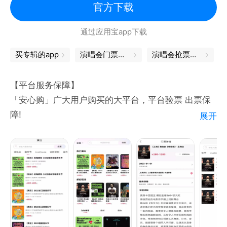
抢票手速总是过慢？专属链接，提前排队，加速抢票，
官方下载
帮你快人一步。
通过应用宝app下载
◆轻轻一点 免费观演◆
热门演出每周抽奖，轻轻一点，免费带你亲临爱豆现
买专辑的app
演唱会门票在哪买
演唱会抢票软件
场。
【平台服务保障】
「安心购」广大用户购买的大平台，平台验票 出票保
障!
展开
「票源保障」与众多演出主办方各类票务公司合作，全
程客服贴心服务，配送、现场取票!
【关于河马票务】
河马票务隶属于河南朝喆文化传媒有限公司(河马传
媒)，致力于打造一站式票务演出服务平台!买演出票、
比赛票，就上河马票务。河马演出票务网，涵盖演唱
会、体育赛事、话剧歌剧、音乐会、儿童亲子、舞蹈芭