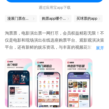
会员功能惊喜上线，最高钻石会员专享1对1VIP服务，
通过应用宝app下载
还有服务费减免、无限次异地全能都保障等权益，超多
惊喜等你解锁。
漫展门票在哪买
购票app哪个好
买球票的app
淘票票，电影演出票一网打尽，会员权益精彩无限！不
【权威认可】
仅是电影和现场演出在线选座购票平台、观影观演决策
摩天轮作为中国演出行业协会理事及票务委员会副主任
平台，还有新鲜的娱乐资讯，与丰富的视频花絮，更有
展开
单位
电影演出达人的深度解读和评论，提供多维度种草拔草
- 2025年7月，摩天轮荣获“上海市服务消费促进会副
参考。
会长单位”。
【热门电影，在线选座】
- 2025年3月，摩天轮荣获“上海服务消费市场满意度
已覆盖9000+ 影院，让你享受快速低价的购票体验
调查服务消费卓越品牌”。
种草视频电影花絮，丰富多彩
- 2024年10月，摩天轮荣获中国互联网协会发布的“中
【演出真票源，特权抢购】
国互联网成长型二十强企业”。
丰富的演唱会，音乐节，话剧歌剧，展览等你选择
- 2024年4月，摩天轮在第十八届中国消费经济高层论
不要犹豫，去现场为所爱吧
坛上荣获“消费市场演出票务行业创新品牌”。