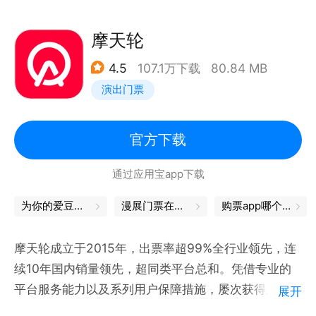
【看•有范频道】全新上线「发现」特区，麦小编每天
更新演出资讯，为热爱现场的你精编各类养眼专栏，你
摩天轮
要的潮、燥、闹、静、有态度的娱乐生活，只需一个大
4.5
107.1万下载
80.84 MB
麦APP！
演出门票
【简•购票流程】优质的在线选座流程，支持同项目多
票价多数量合并支付，便捷的电子票兑换，给你棒棒哒
官方下载
订票体验！
通过应用宝app下载
【想•找我吐槽】
为你的爱豆，打call吧
漫展门票在哪买
购票app哪个好
体验反馈：点击大麦App－设置，在“用户反馈”页面留
言即可。
摩天轮成立于2015年，出票率超99%全行业领先，连
官方微博：关注新浪微博@大麦客户端。
续10年国内销量领先，超同类平台总和。凭借专业的
平台服务能力以及系列用户保障措施，屡次获得来自政
展开
【星•热门演出】周杰伦、五月天、薛之谦、邓紫棋、
府、协会和媒体的多方认可。