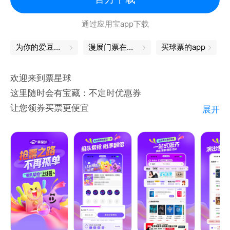
用户可以通过试听歌曲，去了解一场演出或者一位艺
通过应用宝app下载
人。试听的歌曲作为背景音乐播放，用户在试听歌曲的
同时也可以进行其他操作。用户可以随时使用系统自带
为你的爱豆，打call吧
漫展门票在哪买
买球票的app
的播放器或者在个人页面随时停止音乐的播放。
6、用户下单购买演出门票，可以通过支付平台（支付
欢迎来到票星球
宝、微信等）进行付款。
这里随时会有宝藏：不定时优惠券
让您领券买票更便宜
展开
我们提供：你喜欢的演唱会、音乐节、脱口秀、舞台表
演、体育比赛、展览等等的门票，我们努力让买票变得
更快乐。
我们保证：所有票品官方票务合作，保证原价真票。
官方小程序/微信账号/官方微博：搜索并认准“票星球”
在线客服: APP /小程序个人中心一客服