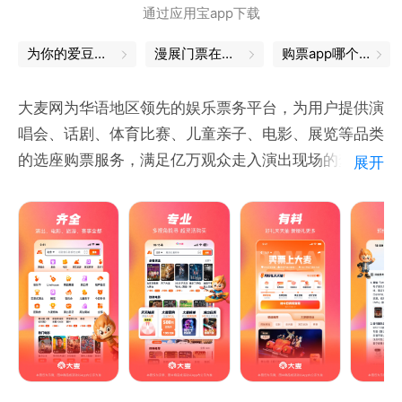
通过应用宝app下载
为你的爱豆，打call吧
漫展门票在哪买
购票app哪个好
大麦网为华语地区领先的娱乐票务平台，为用户提供演
唱会、话剧、体育比赛、儿童亲子、电影、展览等品类
的选座购票服务，满足亿万观众走入演出现场的梦想。
展开
【亮点推荐】
随时随地移动购票
红包折扣优惠不停
特色栏目粉丝福利
【爱•特色福利】低价折扣票、免费看演出、粉丝专属
礼，一言不合就送送送！每天打开总有惊喜！