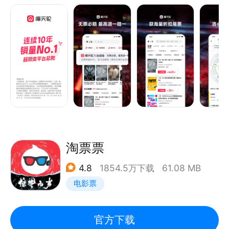
张学友、蔡依林、汪峰、张艺兴、陈伟霆、鹿晗、田馥
甄、草莓音乐节等热门演出陆续上架中，爱豆们要及时
【摩天轮入场保障，安心购票】
订阅演出，看脸拼手速了！
平台保障用户有票、票品相符及无额外收费，否则，用
户享最高“退一赔一”先行赔付。打开App查看完整摩天
轮入场保障内容。
【折扣票/稀缺票，好座买得到】
热门演出1折起，稀缺票买得到，精准选座行业领先；
全年提供40,000+演出、150,000+场次、500+城
市，覆盖演唱会、话剧、音乐剧、LiveHouse、脱口
淘票票
秀、体育赛事、展览等全品类演出购票服务。
4.8
1854.5万下载
61.08 MB
电影票
【异地观演无忧，会员享更多权益】
摩天轮异地全能保障，保障您的异地观演体验，商家违
约或演出取消时，摩天轮可报销机票酒店损失；
官方下载