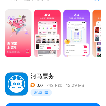
来票牛,海量演出超值折扣,买票更省。
「想看的演出不能选座?」
来票牛,前排好位随心挑选,体验更佳。
【看演出上票牛】
◆出票保真 无票赔付◆
先验票，后发货，出票保真，无票平台先行赔付，有担
保更靠谱，数百万用户的共同选择。
◆演出先看后付开创者◆
票牛率先联合支付宝&芝麻信用,推出先看演出后付款，
双重保障更放心。
河马票务
◆海量演出 超值折扣◆
0.0
742下载
43.29 MB
演唱会、音乐节、话剧、脱口秀...你想看的演出全都
演出门票
有，超值折扣尽享低价。
◆热门演出 加速抢票◆