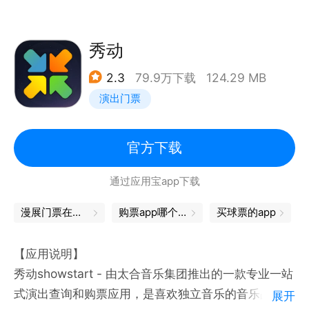
【淘麦VIP会员，权益满满】
- 2023年12月，摩天轮荣获界面新闻颁发的“年度优秀
覆盖「电影+演出」更多权益，观影观演优惠券、买一
票务平台”。
赠一、积分抽奖、丰富线下活动等
秀动
凭借专业的平台运营服务能力以及系列用户保障措施，
【快看视频，发现好电影】
屡次获得来自政府、协会和媒体的多方认可。
2.3
79.9万下载
124.29 MB
用更轻松的方式，发现适合你的好电影
演出门票
院线好片、网络大片、全球热门电影尽在淘票票快看视
摩天轮致力于给观演用户带来最好的购票体验，祝愿大
频
家都能看到自己想看的演出。
【爱艺之城，艺术电影的家】
官方下载
看艺术电影、影展、电影节就在“爱艺之城”
官方网站：https://www.motianlun.cn/
通过应用宝app下载
任何意见建议，请联系我们：
官方客服：m8uy.cn/cs
官方网站：http://taopiaopiao.com
漫展门票在哪买
购票app哪个好
买球票的app
官方服务号：@摩天轮演出票App
新浪微博：@淘票票
小程序：摩天轮
【应用说明】
官方小红书：@摩天轮演出票App
秀动showstart - 由太合音乐集团推出的一款专业一站
官方抖音：@摩天轮演出票App
式演出查询和购票应用，是喜欢独立音乐的音乐品味人
展开