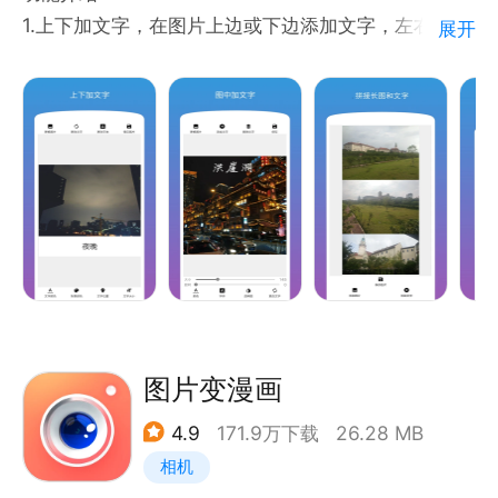
支持人物、动物、商品、图章等多种主体智能识别，一
1.上下加文字，在图片上边或下边添加文字，左右加文
展开
键完成发丝级抠图，并可自由更换背景，轻松制作头
字，在图片左边或右边添加文字；
像、证件照、商品图、宣传海报等图片。
2.图中加文字，文字自动换行，快速在图片中加文字；
3.文字图片，将文字保存纯文字图片；
【老照片修复】
4.高级加文字，支持横向文字、竖向文字、气泡文字、
采用AI照片修复技术，支持老照片修复、黑白照片上
文字水印、箭头、贴图、涂鸦功能
色、模糊照片增强、图片清晰度提升，还原照片细节，
5.拼接长图，可制作长图；
让珍贵回忆更加清晰自然。
6.裁剪翻转图片；
7.文字图片高级版，可对局部文字修改大小和字体；
无论是PS修图、P图、图片编辑、照片编辑、图片处
8.动图加文字；
理、LR调色、LR修图、LR滤镜、照片调色、图片美
9.修改图片分辨率。
化、去水印、智能抠图、图层处理、文字修改、视频提
图片变漫画
取、视频抽帧、老照片修复还是长图拼接，ps图片处
4.9
171.9万下载
26.28 MB
理都能帮助你轻松完成图片创作，让专业修图变得更加
简单。
相机