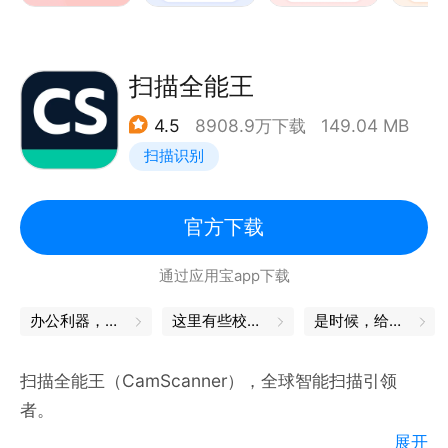
【高清相机】实时滤镜调色，苹果模式还原美貌，还能
拍实况！动态AR更有趣！
【视频美容】视频高清人像精修，像修图一样修视频！
扫描全能王
【视频剪辑】功能简单0门槛，视频大片轻松剪！AI智
4.5
8908.9万下载
149.04 MB
能画质修复，视频也清晰。
扫描识别
【美图AI全家桶】AI绘画实现绘画自由、AI修图智能修
图不费力，AI美容懂你的美容助手，AI视频处理智能高
效。
官方下载
==== 联系方式 ====
通过应用宝app下载
微信官方公众号：meituxiuxiu
微博官方帐号：@美图秀秀
办公利器，让工作更轻松
这里有些校园秘笈，偷偷收下吧
是时候，给自己充充电了
反馈邮箱地址：support@meitu.com
App内反馈方式：我-设置(右上角)-帮助与反馈-意见
扫描全能王（CamScanner），全球智能扫描引领
反馈/在线咨询
者。
展开