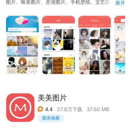
图片、唯美图片、意境图片、手机壁纸、文艺图片、文
展开
饱和度、色温、色调、高光、阴影、锐化、色相等参
字图片、美食图片、卡通人物、二次元图片···只要你能
数，支持LR调色、LR修图以及照片调色，轻松打造胶
想到的，统统都给你。 【头像大全】个性头像、男生
片、复古、电影、清新等多种照片风格。
头像、女生头像、情侣头像、二次元头像、动漫头像、
动漫男头、动漫女头、简约头像、意境头像、唯美头
【智能调节】
像、气质头像、小清新头像、背影头像、森系头像、黑
支持图片色彩一键优化，改善偏暗、偏灰、色彩不足等
白头像、欧美头像···分类众多，赶快来找一个款合适的
问题，同时支持图片模糊度调整，让照片层次更加自
吧，hiahiahia！ 【手机壁纸】高清手机壁纸，美女壁
然，也可快速打造LR风格效果。
纸、男神壁纸、情侣壁纸、二次元壁纸、iPhone壁
纸、平铺壁纸、游戏壁纸、动漫壁纸、体育壁纸、可爱
【图层处理】
壁纸、古风壁纸、简约壁纸、文字壁纸、意境壁纸、唯
支持图片图层管理，可自由添加、调整、排序、合并图
美壁纸、气质壁纸、小清新壁纸、森林系壁纸、黑白壁
美美图片
层，对文字、贴纸、图片等元素进行独立编辑，满足海
纸···总有一款适合你
报设计、图片创作、宣传物料制作等多种场景，让图片
4.4
27.8万下载
37.60 MB
编辑更加灵活高效。
图库相册