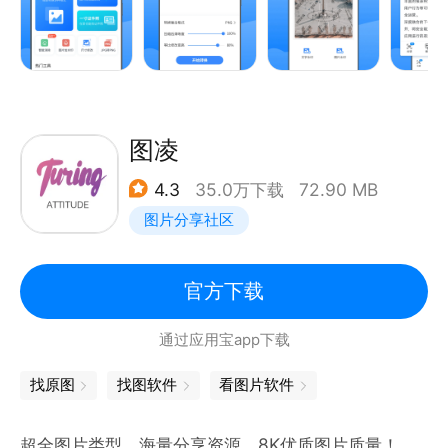
【图片压缩】
-将大体积的图片压缩，释放更多空间。
【图片尺寸修改】
-图片尺寸大小裁剪修改，自由调整。
图凌
4.3
35.0万下载
72.90 MB
【图片加水印】
图片分享社区
-给图片增加属于自己的水印，增加标记。
【图片去水印】
官方下载
-去除图片上水印，干净无残留。
通过应用宝app下载
找原图
找图软件
看图片软件
超全图片类型，海量分享资源，8K优质图片质量！