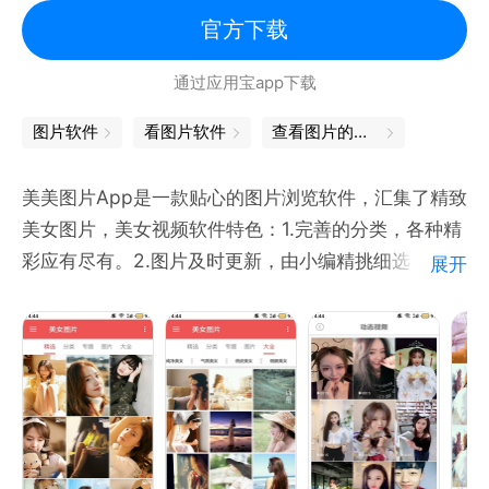
【文字修改】
官方下载
支持图片文字修改，可添加、删除、替换图片中的文字
内容，并自由调整字体、颜色、大小、透明度和位置，
通过应用宝app下载
适用于海报制作、截图修改、宣传图片、社交分享等多
图片软件
看图片软件
查看图片的软件
种图片编辑需求。
美美图片App是一款贴心的图片浏览软件，汇集了精致
【长图拼接】
美女图片，美女视频软件特色：1.完善的分类，各种精
支持将多张图片快速拼接成长图，适用于聊天记录、网
彩应有尽有。2.图片及时更新，由小编精挑细选，美不
页截图、学习笔记、旅游记录、商品展示等多种场景。
展开
胜收。3.简便的操作，左右滑动随心切换。4.轻触设置
壁纸，开启一天好心情。5.一键保存 收藏在本地后没
【视频提取】
网络您也可以回味。
支持从视频中快速提取视频内容，可轻松获取视频画面
素材，为图片编辑、修图创作和内容分享提供更多素材
选择。