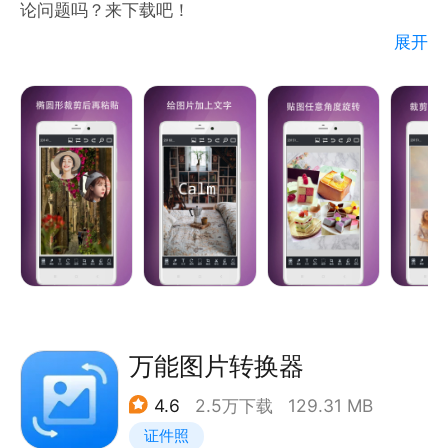
论问题吗？来下载吧！
设；​
展开
• 电商运营：漫画风商品封面 +
基本功能：
1.给图片添加文字，可以指定文字的位置，大小，颜
色，风格，字体，并可自己添加字体，可以用来给图片
加注释，或形成图文并茂的图片。
2.给图片添加基本形状，能给图片加上圈注，符号或绘
制基本的绘画。
3.使用选择(矩形，套索, 魔棒，反选)功能可以选定要
操作的区域，然后对该区域进行拉伸，移动，旋转，镜
像，复制，剪切，粘贴，裁剪，可以制作出各种拼贴图
效果。
4.使用画笔进行绘画。
万能图片转换器
5.对图片的封闭区域进行着色填充。
4.6
2.5万下载
129.31 MB
6.按比例改变图片的大小。
证件照
7.把图片转换成jpeg，png或webp格式。