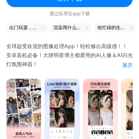
通过应用宝app下载
出门玩耍，这些App帮你省心
渲染用什么软件
给忙碌的生活，一个中场休息
全球超受欢迎的图像处理App！轻松修出高级感！！
安卓装机必备！大牌明星博主都爱用的AI人像＆AI闪光
灯氛围神器！
展开
【全能修图】满足各种修图需求。汇聚流行影像玩法。
专业滤镜调色工具，应对不同场景。
【AI闪光灯】夜拍不怕暗，逆光也有救！AI人脸识别自
动提亮肤色。昏暗环境也能拍出氛围质感大片！
【人像美容】面部丰盈、瘦脸瘦身、智能美发、增高塑
形、面部重塑…像素级美容精修。
【拼图神器】海量风格模板，照片视频都能拼，日常快
速拼图，一键高清导出！