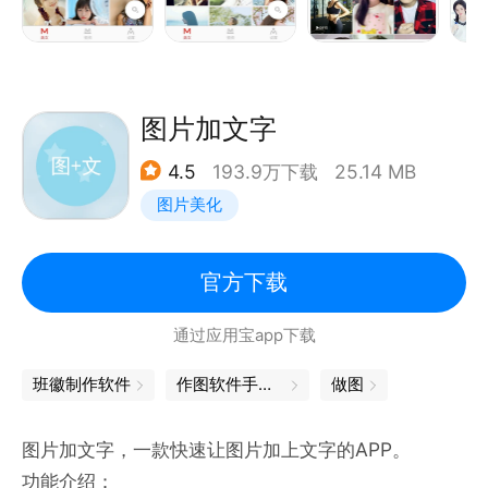
【视频抽帧】
支持高清视频抽帧，快速提取视频中的精彩画面并保存
为图片，不错过每一个精彩瞬间，还可继续进行修图、
P图、调色等编辑操作。
图片加文字
4.5
193.9万下载
25.14 MB
=图像处理=
图片美化
提供专业PS级图片处理能力，让图片编辑、修图、P图
更加简单高效。
官方下载
【去水印】
通过应用宝app下载
采用智能AI擦除技术，可快速去除图片中的文字、水
印、杂物及多余内容，支持图片去水印、文字去除、自
班徽制作软件
作图软件手机版
做图
定义区域擦除，让画面更加干净自然。
图片加文字，一款快速让图片加上文字的APP。
【智能AI抠图】
功能介绍：