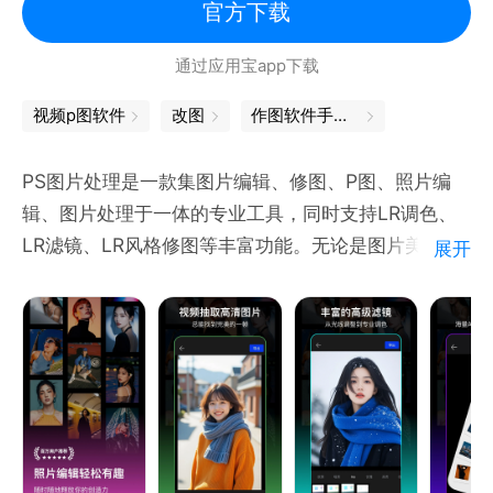
PDF、Word、Excel、PPT 和图像文档之间格式互相
官方下载
转换，一键分享或下载到本地；
通过应用宝app下载
格式转换后可保持文本、图像等文档的原始布局，实现
版面还原。
视频p图软件
改图
作图软件手机版
媒体评价
● 深受用户好评的“黑科技”创造者——人民网
PS图片处理是一款集图片编辑、修图、P图、照片编
● 掌中扫描仪——华盛顿邮报 The Washington Post
辑、图片处理于一体的专业工具，同时支持LR调色、
● 商务人士必备应用——华尔街日报
LR滤镜、LR风格修图等丰富功能。无论是图片美化、
展开
照片调色、智能抠图、去水印，还是图层处理、文字修
改、视频提取、视频抽帧，都可以轻松完成。内置曝
光、对比度、饱和度、锐度、色调分离、色彩平衡等专
业调色工具，让手机也能体验专业级PS修图与LR调色
效果，满足日常修图、工作创作和社交分享等多种使用
场景。