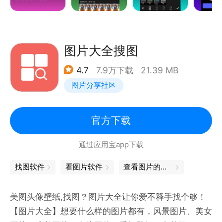
核心功能体验
=图片编辑=
ps提供丰富的图片编辑能力，支持修图、P图、照片编
图片大全搜图
辑、图片处理等多种操作，拥有海量滤镜、漫画风、抽
4.7
7.9万下载
21.39 MB
象化等创意效果，并提供智能抠图、背景分离、图层处
图片分享社区
理等功能，让图片创作更加自由。
【滤镜调色】
官方下载
提供复古、黑白、电影胶片、HDR、暖色调、冷色调
通过应用宝app下载
等多种滤镜风格，同时支持LR滤镜、LR风格调色等效
果，让照片快速拥有高级质感，满足不同场景下的修图
找图软件
看图片软件
查看图片的软件
需求。
美图头像壁纸,找图？图片大全让你爱不释手找个够！
【图片调色】
【图片大全】想要什么样的图片都有，风景图片、美女
内置专业调色工具，可自由调整亮度、曝光、对比度、