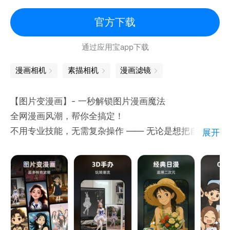
官方下载
通过应用宝app下载
漫画相机
素描相机
漫画滤镜
【图片变漫画】- 一秒解锁图片漫画魔法​
全网漫画风潮，帮你全搞定！​
不用专业技能，无需复杂操作 —— 无论是想把自拍变
展开
成日漫主角、给商品图设计漫画封面，还是让静态照片
“动” 起来，【图片变漫画】用 AI 黑科技帮你轻松实
现，新手也能秒变漫画创作大神！​
• 全网流行漫画特效库​
3D手办、经典日漫、Q版卡通、手绘涂鸦、水彩风…