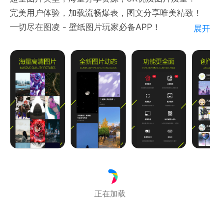
完美用户体验，加载流畅爆表，图文分享唯美精致！
一切尽在图凌 - 壁纸图片玩家必备APP！
展开
【软件特色】
①百万用户齐聚一堂分享优质图源；
②图片分类齐全，每日编辑精选推荐；
③流畅与独特的操作体验，看图更爽快；
④精制图集与图片专题让图片更加丰富；
⑤图片配文让图凌社区更具备人文情怀色彩；
【联系方式】
图凌客服QQ：136966488
有任何问题欢迎随时拍砖，我们会及时改善！
正在加载