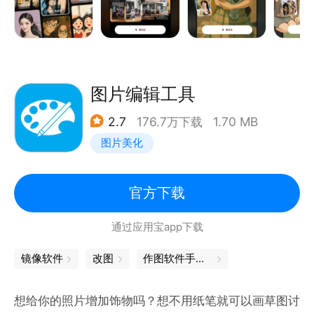
实时更新全网热门漫画滤镜，每张照片都能切换不同
“漫画画风”，细节拉满不违和。​
• 专属漫画头像 & 商品封面​
上传一张图片，即可生成独一无二的个性化头像；电商
卖家专属 “漫画封面制作”，产品图一键变身吸睛漫画
图片编辑工具
海报，朋友圈 / 店铺引流超高效。​
2.7
176.7万下载
1.70 MB
• 一句话改图，全能修图超省心​
图片美化
“消除背景里的路人”“给人物换 JK 制服”“让头发变成粉
色”… 输入文字指令，AI 自动完成抠图、换装、修图；
更有 “图片动起来” 功能，添加动态特效让漫画角色眨
官方下载
眼、律动，静态图秒变趣味小视频。​
通过应用宝app下载
谁都能玩的漫画创作场景​
镜像软件
改图
作图软件手机版
• 日常记录：旅行照、美食图加漫画特效，朋友圈点赞
翻倍；​
想给你的照片增加饰物吗？想不用纸笔就可以画草图讨
• 个性表达：定制漫画头像，在社交平台打造专属人