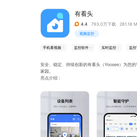
有看头
4.4
793.0万下载
281.18 
视频监控
手机看视频
监控软件
实时监控
监控
安全、稳定、持续创新的有看头（Yoosee）为
家园。
亮点介绍：
【远程实时视频监控、视频分享】3步快速绑定视
看。看家、看店、看小孩、看老人、看宠物，随时
【双向通话，远程互动】清晰流畅的通话，相隔万
【智能报警随时了解动态】自带多种报警类型，还
时接收报警提醒；
【历史录像随时查看】支持TF卡或云端录像存储，