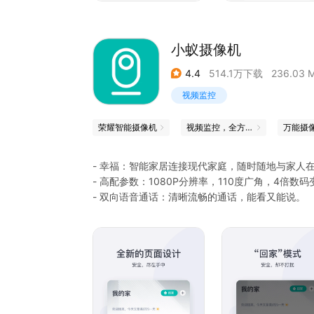
小蚁摄像机
4.4
514.1万下载
236.03 
视频监控
荣耀智能摄像机
视频监控，全方位护航
万能摄像
- 幸福：智能家居连接现代家庭，随时随地与家人
- 高配参数：1080P分辨率，110度广角，4倍数码
- 双向语音通话：清晰流畅的通话，能看又能说。
- 体感操作：陀螺仪全景视图，手势识别和语音控
守护您的家庭安全：
通过手机、电脑、Pad连接小蚁摄像机，看家、看
沟通，让一切近在眼前。
将设备分享给亲情账号，权限自由控制。
开启智能报警，异常动态及时推送，还能绑定微信