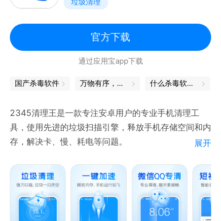
垃圾清理
【微信清理】清理微信缓存，空间更充足。
【图片加密】对手机上的图片进行加密，保护照片隐私
安全。
官方下载
【视频加密】对手机上的视频进行加密，保护视频隐私
通过应用宝app下载
安全。
【骚扰拦截】拦截国内外的骚扰电话，保护手机号码安
国产杀毒软件
万物有序，忙而不茫
什么杀毒软件好用
全。
【号码标记】提供免费号码标记查询、取消服务，减少
2345清理王是一款专注安卓用户的专业手机清理工
号码误标记的烦恼。
具，使用先进的垃圾扫描引擎，释放手机存储空间和内
【相册视频备份】对手机上的图片、视频进行备份，不
存，解决卡、慢、耗电等问题。
展开
特色功能：
【强力垃圾清理】深度扫描，将垃圾一扫而空！
【解决手机卡慢】一键加速，手机运行如飞！
【微信QQ清理】专业识别聊天缓存，释放大量空间！