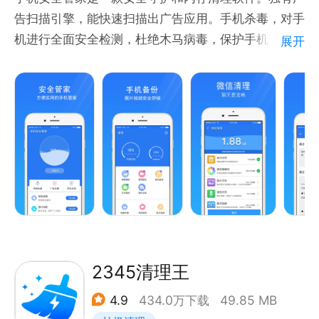
告扫描引擎，能快速扫描出广告应用。手机杀毒，对手
机进行全面安全检测，杜绝木马病毒，保护手机安全。
展开
垃圾文件清理引擎，快速进行垃圾清理，提升手机运行
速度。更快更安全，是你可信任的手机管家、安全卫
士。
骚扰拦截，拦截国内外的骚扰电话，引导去设置手机自
带的骚扰拦截，同时支持电话、短信等形式向运营商开
通骚扰拦截。提供图片、视频等加密、备份功能，保护
个人图片、视频的隐私安全。号码标记，减少号码误标
记的烦恼。
【安全管家】全方位保护手机安全，杜绝一切木马病
毒。
2345清理王
【广告扫描】快速扫描应用广告插件，用户自主选择处
4.9
434.0万下载
49.85 MB
理。