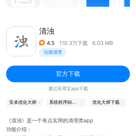
【流量话费】实时流量话费监控，防止流量偷跑、话费
暗扣
【应用管理】批量卸载和升级应用，及时清理卸载残留
【软件锁】隐私应用上锁，不怕隐私泄露有保障
清浊
【通知清理】智能通知管家，让烦人的通知收纳起来
4.5
110.3万下载
6.03 MB
垃圾清理
想了解我们的新动态吗？
官方微博：百度手机卫士；
微信公共账号：baidusjws
官方下载
QQ交流群：119723959
通过应用宝app下载
安卓优化大师
系统程序卸载器
优化大师下载
《清浊》是一个有点实用的清理类app
功能介绍：