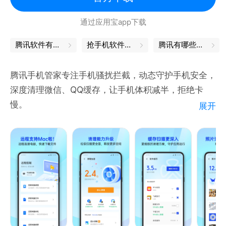
通过应用宝app下载
腾讯软件有哪些
抢手机软件哪个好
腾讯有哪些软件
腾讯手机管家专注手机骚扰拦截，动态守护手机安全，
深度清理微信、QQ缓存，让手机体积减半，拒绝卡
慢。
展开
---认真服务---
【骚扰拦截】智能拦截骚扰电话，过滤诈骗垃圾短信
【接听助理】不怕漏过重要电话，放心挂断骚扰电话
【清理加速】清理加速能力升级，释放空间告别卡慢
【微信清理】个性清理微信缓存，保证微信安全运行
---贴心守护---
【病毒查杀】安全防护全新升级，软件云查风险提醒
【隐私保险箱】个性化守护的您的个人隐私