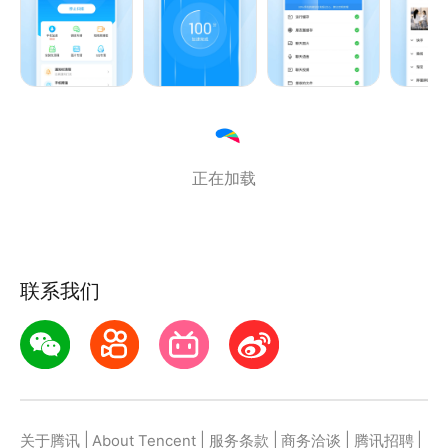
【图片专清】找出隐藏的图片缓存，垃圾无处遁形！
【短视频专清】极速清理抖音、快手、淘宝等常用软件
产生的视频缓存！
【安装包清理】全新引擎智能识别无用安装包，清理能
力更强劲！
【通知栏清理】自动收纳无用通知，一键清理烦人广告
正在加载
骚扰！
【降温省电】清理耗电应用，优化CPU，手机使用时
间更持久！
联系我们
|
|
|
|
|
关于腾讯
About Tencent
服务条款
商务洽谈
腾讯招聘