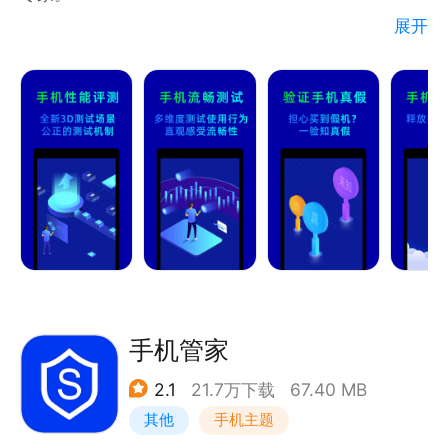
展开
===手机评测===
【鉴别真假】全面检测各项指标，快速鉴别手机真伪，
买到假机帮你上报维权
【性能评测】炫酷的3D场景，公正的评测机制，真实
反映手机性能，不服？跑个分！
【硬件配置】一眼看懂40余项手机配置，帮您真正了
解自己的手机
【体验评测】专业评测，手机流畅度一眼便知
【AI评测】高效评测您的手机“智商”
【VR评测】测试手机VR性能
手机管家
2.1
21.7万下载
67.40 MB
其他
手机主题