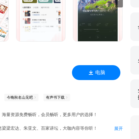
边；
否想过自己也能演绎经典大片？只需简单几步，就能用声音实现演
你来，他们都在直播间等你~
点播
听
电脑
今晚秋名山见吧
有声书下载
，海量资源免费畅听，会员畅听，更多用户的选择！
老梁梁宏达、朱亚文、百家讲坛，大咖内容等你听！
展开
评书戏曲、脱口秀、儿童、情感、历史、音乐、文化、播客、助