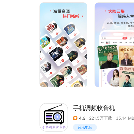
眠解压，世间百态人情冷暖，尽在蜻蜓FM收听！
【热门内容】
好课推荐：杨澜的社交心法、冯唐讲《资治通鉴》、陈
小说：三体、上门龙婿|至尊龙婿叶辰、鬼吹灯全
王、闪婚总裁契约妻、农门小王妃、后宫甄嬛传：
头条：天天天下、观棋有语、听风的蚕、察话会、
FM 、环球时报社评
【大咖云集】
冯唐、杨澜、陈美龄、曾仕强、单田芳、蒋勋、张
芳、杜文龙、齐俊杰、马红漫、洪榕、王冠、姬宇
天、乐嘉、杨迪、方文山、毕飞宇、戴锦华、席亚
手机调频收音机
4.9
221.5万下载
35.14 M
音乐电台