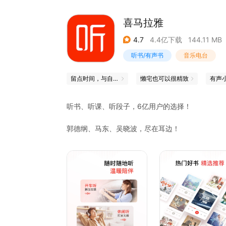
喜马拉雅
4.7
4.4亿下载
144.11 MB
听书/有声书
音乐电台
留点时间，与自己独处
懒宅也可以很精致
有声
听书、听课、听段子，6亿用户的选择！
郭德纲、马东、吴晓波，尽在耳边！
通勤、堵车、失眠，好无聊？快来听点有料的！
排队、等人、做家务，碎片时间变黄金；
晨跑很单调？资讯、知识随你动；
开车怒烦躁？段子帮你减压少烦恼；
睡前慢时光？自然声、音乐伴你好入眠；
【特色功能 惊喜立现】