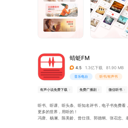
[助眠解压]沉浸式助眠体验，把大自然搬到你的枕
[咔嚓]听到精彩情节咔嚓一下，记录精彩记录美；
[趣配音]是否想过用自己的声音驾驭不同角色？是
艺梦；
[语音直播]邻家女孩、知性大叔、天生歌姬，只要
【精彩内容 给你想要】
「经典必听」
蜻蜓FM
《新闻联播》：央视新闻官方入驻，新闻联播随你
《郭德纲·于谦 明天见》：相声界超强CP，经典必
4.5
1.3亿下载
81.90 MB
音乐电台
听书/有声书
有声小说免费下载
免费广播剧
微信听书
听书、听课、听头条、听知名评书，电子书免费看
更多的世界，用听的！
冯唐、杨澜、陈美龄、曾仕强、郭德纲、张召忠、
有声小说、听头条、广播电台收音机、相声小品、