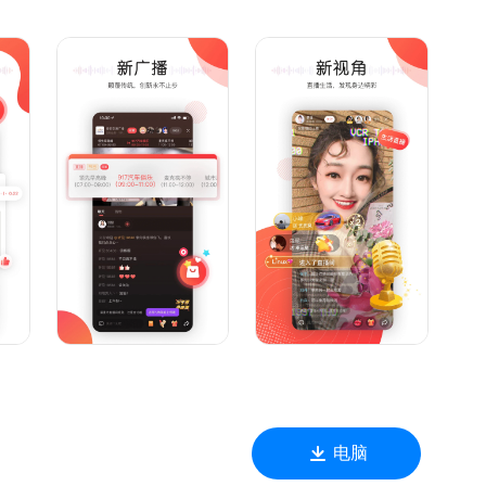
、荆州年代、昆明城市资讯、长春新闻综合广播、淄博私家车，
场》《下班路上》
 on一起唱》《车生活》《舌尖情报站》
听，想看就看！
电脑