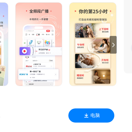
美龄的育儿基础必修课......独家收听！
集、北派盗墓笔记、平步青云、茅山后裔、阴阳通灵师、万相之
全六册
震海听风、心医林霖说、牛弹琴、爱特记者圈、军情观察、新华
召忠、马未都、张大春、郭德纲、陈鲁豫、许知远、骆新、刘兰
阳、黄磊、陆琪、苏芩、周建龙、万峰、朱亚文、叶文、易中
洲
电脑
B