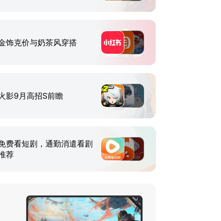
金饰克价与奶茶风穿搭
火影9月高招S前瞻
免费看短剧，通勤消遣看剧
推荐