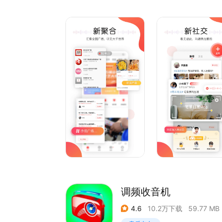
【功能介绍】
实现电台节目可视化同步直播，看见美好声音
汇集全国广播电台主持人个性直播，听见大千世界
实现一键连线面对面互动直播，玩转多向体验
全方位展现主持人生活化直播，主持人就在身边
【产品特色】
有质感更有格调的专业广播电台主持人
打破地域限制，全国广播节目任意看，随便听。
当前热门电台：吉林经济广播、德宏交通旅游广播
节目包含《910早高峰》《欢乐情报局》《910现
《滴滴叭叭早上好》《声音》《悦游天下》《Come
《沸腾四更天》等热播节目，让您随时随地想听就
【联系我们】
您有任何问题请联系：
公众号：seefm_live
调频收音机
4.6
10.2万下载
59.77 MB