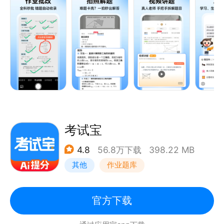
全国中小学家长检查作业和辅导工具，海量题库，全面
覆盖小学、初中、高中，包括数学、语文、英语、物
理、化学、生物在内的主要学科。辅导作业遇到不会做
的题，轻松一拍，就能找到详细解析，更有老师视频讲
解，帮助孩子搞懂难题！
【小猿功能】：
1、 拍照搜题：不会的题轻松一拍，免费秒出解析！
考试宝
2、海量题库：全面覆盖小初高主要学科，你要搜的
4.8
56.8万下载
398.22 MB
题，我们都有！
其他
作业题库
3、老师视频讲题：老师真人讲解，哪道不会拍哪道，
老师视频讲哪道！
4、语文&英文作文：精选优质素材，让你快速掌握写
官方下载
作思路，写作原来如此简单！