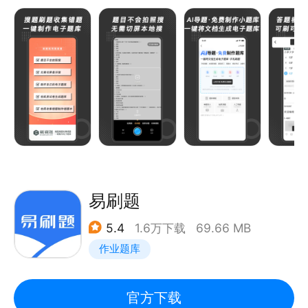
会拍照搜,无需切屏悬浮搜,无需网络本地搜,百万题库,
覆盖全国128门大学职业考试
【刷刷题能解决什么问题】
制作题库 — 告别手动录入,支持多种文档格式一键智能
导入生成在线题库,手机随时随地刷题
多维刷题 — 顺序练习/题型练习/随机练习/模拟考试/错
题练习,五大模式覆盖全场景
精准提分 — 智能错题本,针对薄弱点高效复习
随时随地 — 手机就是你的刷题工具,碎片时间充分利用
易刷题
拍照录题 - 拍纸质试卷生成在线题库手机刷题
5.4
1.6万下载
69.66 MB
收集错题 - 拍照收集错题,告别手抄错题
作业题库
试卷擦除 - 去除试卷手写部分,还原空白试卷
举一反三 - 题目举一反三,加深理解,触类旁通
知识赚钱 - 售卖自己的题库,获得收益
官方下载