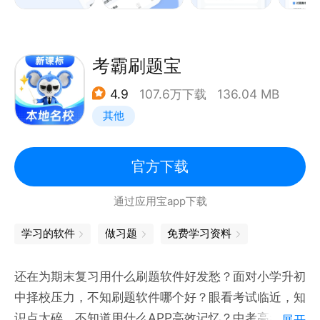
——APP福利——
3、软考我的错题，做错的题目可自动被收录在错题库
1、历年真题免费刷，收录全考点准
中，然后通过标签页“我”-&gt;“我的错题”功能找到题
2、答案解析免费背，精准列出考点
考霸刷题宝
目；
3、考点资料免费送，专业图文资料
4.9
107.6万下载
136.04 MB
其他
——产品特色——
【刷题练习】顺序刷题，全部精准考点！
【模拟考试】随机组卷，模拟全真考场！
官方下载
【历年真题】真题汇总，备考必刷真题！
通过应用宝app下载
【知识点练习】定向突破，刷题更高效！
【错题库】自动统计错题，针对性巩固练习，难题易错
学习的软件
做习题
免费学习资料
题一网打尽！
【收藏夹】打造专属题库，题目收录收藏夹，个性背题
还在为期末复习用什么刷题软件好发愁？面对小学升初
提高通过率！
中择校压力，不知刷题软件哪个好？眼看考试临近，知
识点太碎，不知道用什么APP高效记忆？中考高考会考
展开