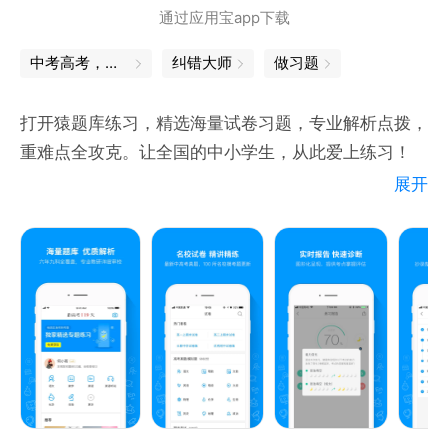
通过应用宝app下载
中考高考，我用它过关
纠错大师
做习题
打开猿题库练习，精选海量试卷习题，专业解析点拨，
重难点全攻克。让全国的中小学生，从此爱上练习！
展开
【用户评价】
1. @Barry(冯)：非常棒的练习软件！
2. @余角45度：高考党头一次，做题感到一种爽！
3.@Su：很厉害的一款软件呢，我妈看见我用小猿都
不阻止我用手机了[赞]
【猿题库优势特色】
1、全面覆盖各科考点：题库覆盖数学、英语、语文、
物理、化学、生物、政治(思想品德)、历史、地理九大