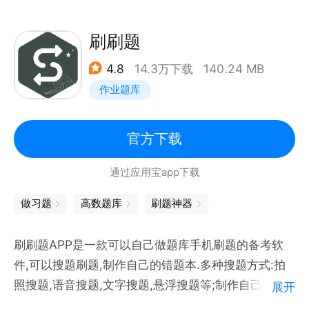
学科的教材知识点，各科习题尽收囊中。
2、各省考点同步练习：支持各版本同步练习，分省份
刷刷题
按考点做题，高效复习。
4.8
14.3万下载
140.24 MB
3、实时提供做题报告：分析弱项，查缺补漏，智能评
作业题库
估掌握水平。
4、初高中总复习：历年真题模拟题，名校期末考试
题，还有考纲题型一网打尽。
官方下载
5、练习题目优质解析：解题过程详细，解题思路清
通过应用宝app下载
晰，全面掌握各种学习解题方法，做到触类旁通。
6、错题自动整理：随身错题本，按照考点分类整理，
做习题
高数题库
刷题神器
巩固复习不落下。
7、在线预订课程：老师在线辅导，听课练习同步走，
刷刷题APP是一款可以自己做题库手机刷题的备考软
件,可以搜题刷题,制作自己的错题本.多种搜题方式:拍
照搜题,语音搜题,文字搜题,悬浮搜题等;制作自己的电
展开
子题库:一键将文档生成在线电子题库手机刷题.题目不