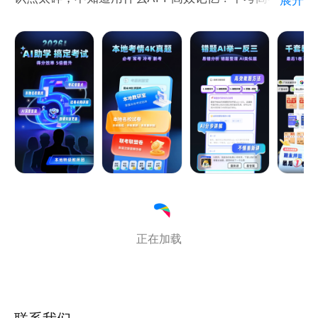
千万记得下载之后领取免费资料哦！
备考复习用什么app？考霸刷题宝五大功能重新定义真
题库APP制作不易，用的顺手记得帮忙给个好评呦(～
题刷题软件。
￣▽￣)～
功能1：本地考情4K题库
聚焦“必考、常考、冷考、新考”，收录百强名校、联盟
联考、教研室统考的名校试卷真题。无论是小升初分班
密卷，还是期末压轴题，用命题人思维精准训练。
功能2：智能匹配千套教辅
期末刷《押题最后1卷》，升学刷《名校分班考》，会
考刷《必刷800题》，寒暑假刷《15天提分计划》。
系统智能匹配，只学最该学的，节省60%时间。
功能3：试卷配套名师讲解
正在加载
每套名校试卷、每道难题都配有视频讲解，边刷边学，
难题秒懂。
功能4：错题AI举一反三
AI易错分析，自动整理错题，推送同类变式题，实现错