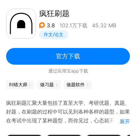
主要功能包括：
1. 练习模式
疯狂刷题
精选各类考试真题，包含解析，提供免费在线刷题，并
3.8
102.1万下载
45.32 MB
且有多种练习模式.
作文/论文
2. 在线考试
选择需要测试的考试科目（题库内容），设置练习的题
型和分数以及考试时间，高效的随机组卷进行考试模
官方下载
拟，智能判分。
通过应用宝app下载
3. 上传自有题库
支持手动导题、人工导题、AI 快速导题、批量导题、
纠错大师
做习题
做题软件
文档导题（Word/Excel/PDF/TXT）、图片导题、扫
描导题。
疯狂刷题汇聚大量包括了直至大学、考研优题、真题、
4.拍照搜题
好题，在刷题的过程中可以见到各种各样的题型，如果
精准搜题、拍照搜题、文字搜题，提供详细解题步骤、
在考试中出现了某种题型，而你见过，心态就不一样，
展开
考点延伸拓展。
刷题主要是为了开拓思维和巩固知识点，把学过的知识