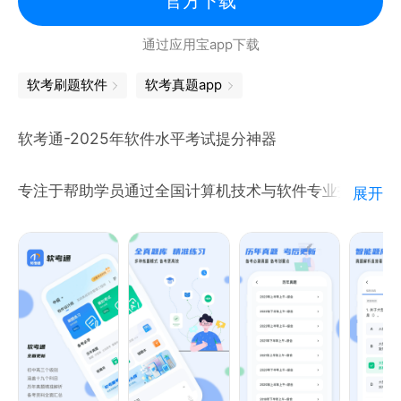
官方下载
据库系统工程师、信息系统监理师、软件评测师、网络
通过应用宝app下载
工程师、多媒体应用工程师、电子商务设计师、嵌入式
系统设计师、信息系统管理工程师、信息安全工程师；
软考刷题软件
软考真题app
软考通-2025年软件水平考试提分神器
软考初级：网络管理员、信息处理技术员、程序员。
专注于帮助学员通过全国计算机技术与软件专业技术资
展开
格(水平)考试。解决计算机软件资格考试中3个级别层
功能介绍：
次（初级、中级、高级）19个科目的备考难、资料乱
问题。
1、 软考科目选择，可以在试题首页切换任意科目；
软考通是一款提供历年真题和专项考点的智能刷题备考
app！错题精准解析，零基础无压力通关，无需付费！
2、软考我的收藏，在试题界面可点击小星星收藏任意
帮助超百万学生顺利拿到计算机技术与软件专业技术资
题目，然后通过标签页“我”-&gt;“我的收藏”功能找到已
格（水平）证书！
收藏的题目；