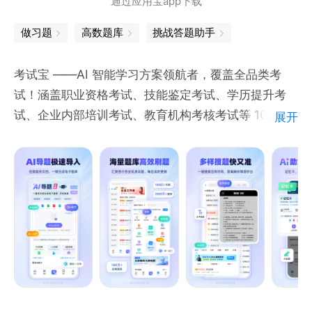
通过应用宝app下载
5、古诗文助手：赏析和考点清晰呈现，轻松学会古诗
词，不再盲目死记硬背！
做习题
高数题库
挑战答题助手
6、错题本：难题好题一键收藏，还可以导出打印，从
此告别题海战术！
考试宝 ——AI 智能学习方案领航者，覆盖全品类考
试！涵盖职业资格考试、技能鉴定考试、学历提升考
任何学习上的难关，请联系小猿和你们一起圆满解决：
试、企业内部培训考试、教育机构考核考试等 10000
展开
抖音号@小猿搜题
+ 全国考试类目，坐拥 36 亿 + 海量题库（含官方真
微信公众号“小猿搜题”
题、模拟题、考点精选题、专项突破题），全场景适配
新浪微博@小猿搜题
学生备考、职场充电、企业培训、机构考核、技能考证
等核心需求！从基础学习、分类刷题、专项练习到模拟
测试、真题演练、考点评估、考前冲刺，全流程一站式
搞定！AI 智能工具助力快速导题、批量出题、深度讲
题、精准搜题，让学习更高效、备考更省心、考试更从
容，轻松实现提分通关！​