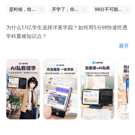
是时候，给自己充充电了
开学了，你的书皮买好了吗
98分不可能的，我都是100分
为什么1.1亿学生选择洋葱学园？如何用5分钟快速吃透
学科重难知识点？
展开
【AI拍题精学-授渔解题，真会真懂】
「拒绝直接抄答案，“拍学”一题通百题解」
行业首创【先讲知识点再解题】机制，把“被动抄答案”
扭转成“主动学方法”，帮助学生学会题目背后的知识
点，一通百通，进步肉眼可见。
【AI定制班-每天规划学，进步看得见】
「每天30分钟，锁定课程核心点，考试稳拿分」
洋葱AI定制班根据学生不同的学习要求量身定制专属的
学习方案。从【盲目刷题】到【精准规划】，每天学习