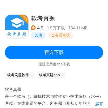
反假币,反洗钱,飞行员,服务员,辅导员,辅警,高空作业,
高职,工程师,管道工,锅炉工,国家电网,国开,海航员,焊
软考真题
工,护工,护理师,护师,护士资格,花卉工,花艺师,化妆师,
会计师,机修工,技工,技师,家族教育指导师,驾驶员,架构
4.9
1.9万下载
184.11 MB
师,架子工,建造师,建筑师,教师资格,经济师,精算师,井
其他
公务员考试
下作业,军队文职,咖啡师,考研,快递员,理疗师,临床医
师,马原,美发师,美甲师,美睫师,美容师,面点师,面试题,
官方下载
民航售票员,大学网课,智慧树,知到,学习通,mooc,优学
院,云职教,u校院,超星尔雅,慕课,国家开放大学,模具工,
通过应用宝app下载
磨工,木工,泥土工,暖通工,烹调师,票务员,品酒师,评茶
软考刷题软件
软考真题app
员,汽车美容师,汽车维修,前端,钳工,软考,社工,社会工
作者,审计师,司炉工,教材,课本,司钻作业人员,铁路工,
软考真题
瓦工,网课,西式面点师,西式烹调师,洗车工,洗头工,洗碗
是一个软考（计算机技术与软件专业技术资格（水平）
工,洗衣工,铣工,消防工程师,消防师,修理工,眼镜定配
考试）在线刷题的平台，所有题目都从历年软考中收集
工,验光师,验光员,药师,一建,英语六级,英语四级,油漆
展开