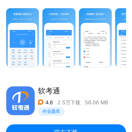
而来。包含从初级到高级18个科目，22000+真题与参
工,育婴师,造价师,知识竞赛,职称,主治医师,专升本,自
考答案解析。祝您软考一臂之力。
考,多数试题均包含答案和解析
软考试题介绍：
包含(09年-2024年)综合、案例、论文试题。
软考科目介绍：
软考通
软考高级：系统架构设计师、网络规划设计师、系统分
4.6
2.5万下载
56.06 MB
析师、信息系统项目管理师；
作业题库
软考中级：系统集成项目管理工程师、软件设计师、数