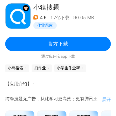
30分钟，轻松掌握核心知识点，考试稳拿分。
小猿搜题
4.6
1.7亿下载
90.05 MB
【AI私教动画课-卡点秒破，思路全开】
作业题库
「暂停一下，AI私教1秒解答你的问题」
既有真人课的互动，又有录播课的灵活，还能随时解答
学生的疑问，动画课形式带动学习兴趣。AI私教随时答
官方下载
疑， 打造【实时陪学+深度解惑】体系。
通过应用宝app下载
【中职培优-高效逆袭考入理想院校】
小鸟搜索
扫作业
小学生作业帮
专为有本科 / 专科升学需求、数学英语薄弱且备考时间
不足一年的中职生打造！数学覆盖小初中职全知识点、
【应用介绍】：
英语涵盖 6 本中职教材，零基础也能学！
纯净搜题无广告，从此学习更高效；更有腾讯王卡的免
展开
洋葱学园用“动画课拆解知识点+AI私教随时答疑深度
流，从此流量不再愁。
解析+游戏化学习机制”帮你提升成绩！