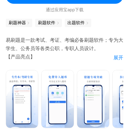
共同学习 - 创建班级,一起学习有动力
通过应用宝app下载
PK刷题 - PK着一起刷题,激情投入效率高
模拟考试 - 测评学习效果
刷题神器
刷题软件
出题软件
本地搜索 - 在自己制作的题库中无网搜索查找
题型练习 - 按题型针对练习
易刷题是一款考试、考证、考编必备刷题软件；专为大
悬浮窗搜题 - 悬浮于应用上方,无需切屏
学生、公务员等各类公职，专职人员设计。
多种搜题方式 - 拍照搜题,语音搜题,文字搜题,悬浮搜题
【产品亮点】
展开
1.专升本/考研专用；涵盖单招，专升本，考研等
【谁可以用刷刷题】
2.免费导入题库；可自定义导入题库
刷刷题覆盖全国128门大学职业考试,提供以下大学职
3.错题专项突破；全面掌握知识
业的相关题库:安规,安全生产,安全员,保安,保健师,保育
4.多种刷题模式；随时随地练习
员,材料员,裁判员,测量员,测评师,车工,成人高考,乘务
员,程序员,厨师,催乳师,大学地理,大学化学,大学历史,
大学生网课,大学生物,高数,有机化学,线性代数,大学物
理,大学英语,大学语文,单招,单证员,导购员,灯光师,电
大,电工,电焊工,店员,店长,调酒师,锻造工,二建,发型师,