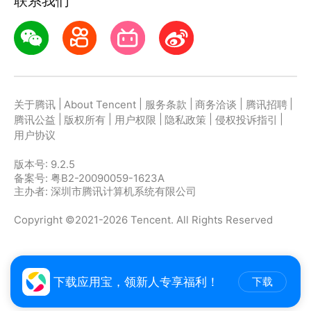
联系我们
题收集举一反三，告别一错再错。
功能5：考点音频划重点
13000+考点音频，饭前饭后、上学路上随时听，文科
重点磨耳朵，碎片时间轻松背记。
全场景覆盖
|
|
|
|
|
关于腾讯
About Tencent
服务条款
商务洽谈
腾讯招聘
基础薄弱有《考点手册》《一课一练》；冲刺高分有难
|
|
|
|
|
腾讯公益
版权所有
用户权限
隐私政策
侵权投诉指引
题挑战。手机、平板、学习机全适配，可在线可打印，
用户协议
版本号:
9.2.5
备案号: 粤B2-20090059-1623A
主办者: 深圳市腾讯计算机系统有限公司
Copyright ©2021-2026 Tencent. All Rights Reserved
下载应用宝，领新人专享福利！
下载