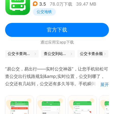
微博：公共交通在线
3.5
78.0万下载
39.47 MB
公交地铁的实时动态
官网：http://www.dtchuxing.com
公交地铁
公交卡查询：实时显示公交卡余额及刷卡明细
乘车轨迹：实时将你的乘车轨迹分享给您的朋友或家人
实时群聊：同路的出行朋友可以一起交流聊天，共享出
官方下载
行乘车实况信息
通过应用宝app下载
服务评价：对所乘车的车辆服务，如：司机是否按线路
规范行驶等进行吐槽评分
公交卡查询余额
查公交到站时间
公交卡查余额
车厢预警：对于乘车过程中的小偷或危险物品，可以及
时拍照预警或一健110
“易公交，易出行——实时公交神器”，让您手机轻松可
公交圈：地铁、公交同路出行小伙伴的吐槽聚集地
查公交出行线路规划&amp;实时位置，公交到哪了，
地铁信息：地铁实时到站信息，以及地铁站内的指引信
公交还有几站到，公交还有多久等等。手机瞬间变身公
展开
息包括：厕所位置、充值点及周边所有信息
交电子站牌，分分钟成为公交地图达人，可谓公交导航
必备神器。
【支持城市】
延安，榆林、汉中、安康、梅州、三亚、江门、东营