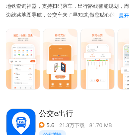
州、北京、长春、大庆、贵阳、呼和浩特、宁波、吉
地铁查询神器，支持扫码乘车，出行路线智能规划，周
林、齐齐哈尔、长沙、佳木斯、六盘水、鞍山、遵义、
边线路地图导航，公交车来了早知道,做您贴心的巴士
展开
邵阳、东莞、西宁等等。
管家。
【软件介绍】
1、一键查车：
①去哪儿：搜索目的地，自动规划多条公交、地铁路
线，并准确告诉你公交车实时位置、预计发车时间以及
到站换乘提醒，数据准确，维护更新快准确性高；
②站点等车：显示站点公交信息，公交到哪了？公交
车还有几分钟到？还有多远？
2、公交云卡：无需解锁，亮屏即刷，快速乘坐公交、
地铁
3、定制服务：定制公交、网约巴士、企业专线等一站
公交e出行
直达式班车，约定时间、地点上车，一人一座，停靠站
5.6
21.3万下载
81.70 MB
点少，用时短，体验更舒适
公交地铁