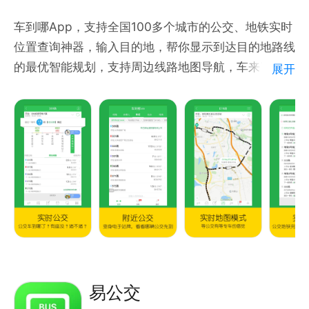
囊括公交、地铁、步行等出行方式的优选换乘方案。
车到哪App，支持全国100多个城市的公交、地铁实时
位置查询神器，输入目的地，帮你显示到达目的地路线
的最优智能规划，支持周边线路地图导航，车来了没
展开
温馨提醒：
有，一查就知道，希望做您的公交地铁掌上公交出行管
1、 附近站点线路推荐需使用位置信息，请允许软件打
家。
开手机的定位服务。
【功能介绍】
2、 获取第一时间的公交头条和上下车提醒，建议打开
车辆位置：实时查看车辆的实时位置
消息推送/通知权限。
车厢座位：显示车厢有无座位，拥挤程度，有选择的上
3、如有疑问可至App的【帮助与反馈】留言，会有客
车
服在线解答。
路况拥堵：上班路上堵车提前知道，换一辆公交乘坐，
不迟到
感谢五星好评和支持
附近站台：直接显示附近公交站以及经过该站台所有的
公交线路实时到站信息，知道那辆车来的最快
联系我们：
步行导航：导航至公交站坐公交
易公交
微信公众号：公交云
换乘查询：输入目的地，提供多种换乘方案，并且显示