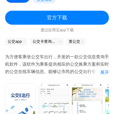
4、地图导航：GPS定位服务，显示交通路况，查找周
边美食、生活、娱乐线路地图导航
【开通城市】
官方下载
数据已覆盖全国300+城市，例如：北京市顺义区、广
通过应用宝app下载
州、深圳、天津、重庆、厦门、福州、贵阳、长沙、株
洲、常州、开封、石家庄、保定、徐州、南宁、南昌、
公交app
公交卡查询余额
查公交
温州、台州、银川、南京、海口、呼和浩特、丽江、盐
城、宁波、青岛、沈阳等，数据得到各地公交企业、交
为方便客乘坐公交车出行，开发的一款公交信息查询手
通政府部门授权
机软件，该软件为乘客提供相应的公交换乘方案和实时
【联系我们】
的公交在线车辆信息。能够让市民的公交出行变得更加
展开
①微信公众号：掌上公交
便捷。
②联系电话：0592-5128197