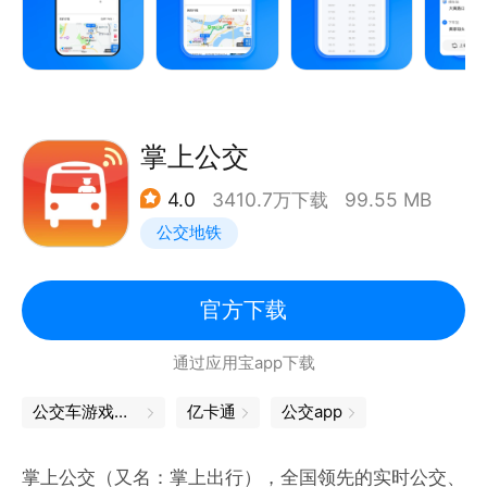
上下车提醒：提供上下车提醒设置及到站语音提醒，不
必担心错过车或坐过站。
发车预测：提供预计发车时间和历史发车时间参考，即
使在首站候车也能知晓公交何时发车。
掌上公交
4.0
3410.7万下载
99.55 MB
路线规划：提供公交、地铁、打车、骑行等多种换乘方
公交地铁
案对比，帮助用户在异地或其他陌生场景下快速找到合
适的出行方案。
官方下载
【已覆盖城市】
通过应用宝app下载
车来了与295家交通实体深度合作，是中国的实时公交
信息平台（按城市覆盖数计），已覆盖全国470+城
公交车游戏大全
亿卡通
公交app
镇。例如：重庆、天津、青岛、乌鲁木齐、深圳、沈
阳、广州、武汉、抚顺、南京、成都、佛山、西安、兰
掌上公交（又名：掌上出行），全国领先的实时公交、