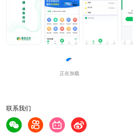
行查询、定制公交到服务网点、服务热线，再到移动充
值、扫码乘车等，所有功能尽在新版“潍坊公交”APP。
2、个性化设置功能。您可以根据自己的喜好和需求定
制首页功能区入口，让应用更符合您的个性化需求。
3、实时公交追踪。查看地图上公交车辆的实时位置，
预估车辆到站时间，让您的出行候车时间更短，更高
效。
4、个性化提醒功能。您可以设置提醒，确保不错过上
正在加载
车和下车站点，畅意出行轻松把握。
5、优化乘车码功能，畅享智慧出行。打开应用，可生
成您独一无二的乘车二维码，只需面向车载收费机亮
码，“滴、刷码成功”即可快速通行，告别出行必备零钱
联系我们
的烦恼。
6、乘车记录可查询。您随时随地可以查看乘车记录，
方便快捷，让您对自己的出行状况了如指掌。
7、便捷生活，一触即充。打开应用，即可完成公交卡