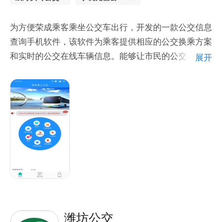
【使用场景】
每天早上匆匆忙忙吃过早餐，赶到公交站台，翘首以盼
为方便荣成乘客乘坐公交车出行，开发的一款公交信息
公交车来了没，唯恐误了上班时间。劳碌一天，身心俱
查询手机软件，该软件为乘客提供相应的公交换乘方案
疲，又急急忙忙奔赴公交站台，担心回家车到哪了。遇
和实时的公交在线车辆信息。能够让市民的公交出行变
展开
上狂风暴雨、交通堵塞、电闪雷鸣、严寒雾霾，更是平
得更加便捷。
添诸多烦恼。“易公交”公交神器让你早上不会因迟到扣
工资而痛哭流涕，晚上不因加班误了末班车而捶胸顿
足。等公交，今天你用“易公交”了吗！？
潍坊公交