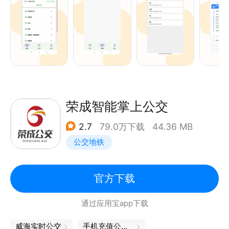
等。更多城市敬请期待。
【软件介绍】
1.数据准确：输入公交线路OR公交站点名称，准确告
知您欲乘坐的任一公交车当前位置、发车时间以及到站
信息。
2.功能全面：周边线路地图导航，附近公交距离多远、
还有几站到一目了然；输入起点和终点，智能筛选出多
荣成智能掌上公交
种换乘方案，提供详细的可行性线路和公交站牌信息。
2.7
79.0万下载
44.36 MB
3.使用便捷：自由选择公交候车地点，一键切换公交行
公交地铁
车方向。界面风格清新简约，清晰易懂，一用就会。
【联系我们】
1.微信公众号：易公交APP
官方下载
2.联系邮箱：yigongjiao@cictec.cn
通过应用宝app下载
3.交流Q群：414422264
4.公司网站：www.cictec.cn
威海实时公交
手机充值公交卡