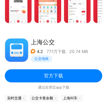
北京公交集团官方数据，线路信息、站点位置、车辆信
息更精准！
*查公交-该坐哪趟公交车，出门前规划路线
搜索目的地，自动规划多种公共交通出行路线，更短时
间、更少换乘，更短步行，自由选择。
*等公交-这趟车还有多久到，站台等车心中有谱
上海公交
这趟车还有几分钟到本站？还有几站？还有多远？路况
4.2
77.1万下载
20.74 MB
如何？实时公交，一目了然，心中有谱！
公交地铁
*等公交-下一趟车挤不挤，查询拥挤度
【通勤路上不无聊，生活很OK】
精选优质自媒体内容，美食、旅行、生活家居，看你想
官方下载
看的！
通过应用宝app下载
不光要匆忙赶路，有闲暇的时光，我们希望给你选择更
好体验的机会！
实时交通
公交卡查余额
上海叫车
【更多功能】