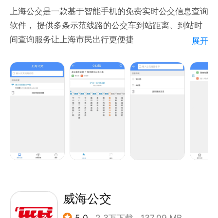
站距票价查询，输入起终点，票价信息一目了然；
上海公交是一款基于智能手机的免费实时公交信息查询
行程记录随时可查，哪站上车哪站下车不费脑筋；
软件， 提供多条示范线路的公交车到站距离、到站时
轻松开具电子发票，1角钱也能开发票。
间查询服务让上海市民出行更便捷
展开
【联系我们】
1，多条线路的实时公交线路车况查询，可查询线路的
感谢您使用“北京公交”App，如您遇到任何问题或有任
到站距离、到站时间、首末车信息，日常出行查询更加
何建议，您可通过以下渠道进行反馈，我们将在第一时
便捷贴心
间进行处理。
2，及时的公交出行提示，对线路、道路绕行、施工进
官方客服电话：400-000-9966
行预警，发布新线路信息
官方微信公众号：@北京公交APP
温馨提示：
1、随着公交线路或站点的调整，可能会出现个别站点
与实际不一致的情况，您可通过对本软件进行反馈，我
们会尽快核实并更新信息
2、本服务通过移动互联网络进行发布，可能出现数据
延迟，请您予以谅解
威海公交
5.0
2.3万下载
137.09 MB