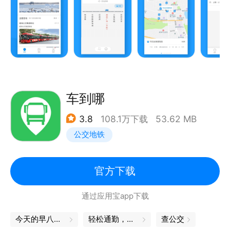
公交地铁出行路线，车来了推送上车提醒，公交车到站
推送下车提醒，再也不用时刻观望公交还有几站到，公
交还有多久了……等车没烦恼~
功能说明：
1. 站点线路推荐：根据常用线路、收藏线路和附近站点
提供千人千面的推荐，缩短线路查询路径。
车到哪
2. 数据精准：准确显示任一线路公交车的当前位置、
3.8
108.1万下载
53.62 MB
发车计划以及到站信息；实时查看公交车位置和在实景
公交地铁
地图上的行驶轨迹。
3. 上下车提醒：设置上下车位置和需要提醒的距离，
就能收到小姐姐的真人铃声提醒和推送，再也不担心错
官方下载
过公交车。
通过应用宝app下载
4. 公交头条：获得最新的公交资讯、线路调整公告，
便于及时调整出行计划。
今天的早八也要元气满满哦
轻松通勤，准点查
查公交
5. 路线规划：出门前输入出发地和目的地，智能筛选