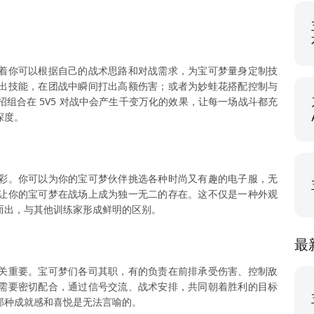
着你可以根据自己的战术思路和对战需求，为宝可梦量身定制技
出技能，在团战中瞬间打出高额伤害；或者为妙蛙花搭配控制与
组合在 5V5 对战中会产生千变万化的效果，让每一场战斗都充
深度。
彩。你可以为你的宝可梦伙伴挑选各种时尚又有趣的电子服，无
让你的宝可梦在战场上成为独一无二的存在。这不仅是一种外观
而出，与其他训练家形成鲜明的区别。
最
至关重要。宝可梦们各司其职，有的负责在前排承受伤害、控制敌
需要密切配合，通过信号交流、战术安排，共同朝着胜利的目标
那种成就感和喜悦是无法言喻的。