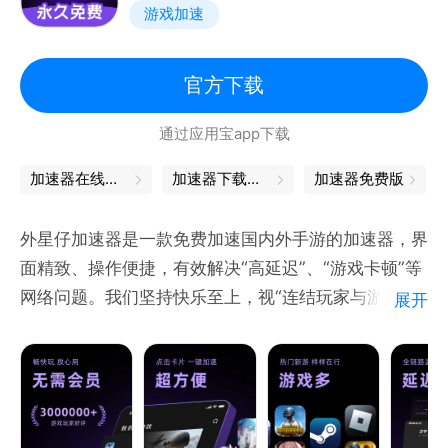
游戏加速
状态，持久稳定不掉线！
【多个区服无碍加速】
覆盖海外多个区服的加速节点，支持国际服、欧美服、
官方下载
亚服、日韩服、港澳台服、东南亚服等海外区服的手游
通过应用宝app下载
加速，与海外玩家组队游戏，尊享无障碍、超低延迟游
玩！
加速器在线下载
加速器下载安装
加速器免费版
【联系我们 】
使用过程中有任何问题或建议，欢迎联系我们，我们会
外星仔加速器是一款免费加速国内外手游的加速器，界
认真聆听每一条反馈！
面精致、操作便捷，有效解决“高延迟”、“游戏卡顿”等
官方群：837433455
网络问题。我们坚持快乐至上，视“连结玩家与游戏”为
展开
官网：http://www.biubiu001.com/
使命，旨在让游戏乐趣触手可及。
外星仔加速器APP还可切换至PC模式，每日免费领取
加速时长、一键暂停时长。
【海量游戏 免费加速】 外星仔加速器支持免费加速
PUBGM（地铁逃生）、王者荣耀国际服、