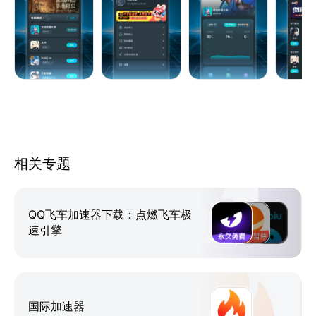
服、Sky光遇正式/测试服、LOL、赛马娘、绝地求
生、云顶之弈、Apex英雄、和平精英、使命召唤战
区、原神、我独自升级AriseSteam、飞机大厨、使命
召唤战区、萤火突击、LostLight、蛋仔派对、
Roblox、公主连接、元梦之星、FGO、宝可梦大集
结、战地手游、瓦罗兰特手游、剑灵2、英雄联盟手游
(lol:wild rift)、云顶之弈等热门游戏
并持续保持热门游戏更新，专业运营团队实时抓取游戏
相关专题
信息，保障热门游戏随时开玩。
【新游推荐 及时更新 】
QQ飞车加速器下载：点燃飞车极
速引擎
新游上线通过全方位推送提供及时信息，新游不再错
过。支持PUBGM、王者国际服、使命召唤战区、星际
战甲国际服、炉石传说国际服、暗区突围国际服、飞机
大厨、对峙2、云顶之奕、鹅鸭杀、赛马娘、pubg2暗
国际加速器
黑破坏神不朽、apex手游、二之国、全境封锁手游、