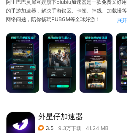
阿里巴巴灵犀互娱旗下biubiu加速器是一款免费又好用
的手游加速器，解决手游锁区、卡顿、掉线、加载慢等
网络问题，陪你畅玩PUBGM等全球好游！
展开
【全球手游免费加速】
无需会员真免费加速，全球游戏均可以免费加速，一起
畅玩全球好游！
【海量游戏支持加速】
支持PUBGM、Roblox、和平精英、王者荣耀、Lost
Light、暗区突围、Steam移动版、蛋仔派对、我的世
界、原神、崩坏：星穹铁道、蔚蓝档案、使命召唤等上
万款全球好游免费加速！
【稳定·极速·低延迟】
稳定低延迟，极速不掉线！biubiu拥有海量网络加速节
外星仔加速器
点，自研专业的加速引擎，能自动选择最佳线路，享受
3.5
9.3万下载
41.24 MB
“biu～”一般的游戏体验！同时支持超长时间游戏加速