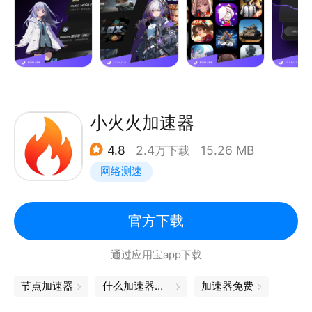
2K24myteam、英雄联盟手游（国服）、暗区突围国
际服、Sky光遇正式/测试服、LOL、赛马娘、绝地求
生、云顶之弈、Apex英雄、和平精英、使命召唤、原
神、我独自升级Arise、Steam、飞机大厨、使命召唤
战区、萤火突击、Lost Light、蛋仔派对、Roblox、公
主连接、元梦之星、FGO等热门游戏，让你畅享流畅
小火火加速器
游戏体验！
4.8
2.4万下载
15.26 MB
【专业加速 延迟稳定】 采用自主研发的专有加速技
网络测速
术，专业解决游戏中的网络问题。无论是使用Wi-Fi还
是移动数据，都能给到用户出色的加速效果，显著提升
游戏体验。更有极稳双通道模式等你使用。
官方下载
【电竞专线 智能调度】 实时优化网络环境，确保玩家
通过应用宝app下载
匹配优质高速线路，加速效果又快又稳。
【智能路由 优化算法】 实时加速数据传输，显著提高
节点加速器
什么加速器好用
加速器免费
加速稳定性，提供无卡顿、低延迟的游戏体验。