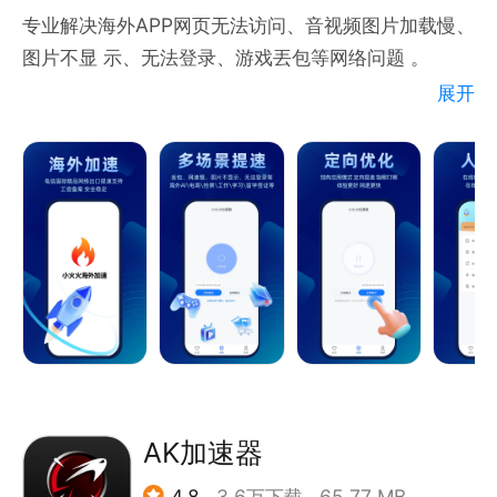
【多国多区服线路支持】 国内外部署加速线路，解决
专业解决海外APP网页无法访问、音视频图片加载慢、
“无外服IP”、“无法访问服务器”、“外服延迟高”等问
图片不显 示、无法登录、游戏丟包等网络问题 。
题。经过严格筛选的线路在负载人数、平均速度、稳定
展开
性方面表现卓越，有效避免服务器崩溃。
一款为了克服国际网络拥堵, 提供高带宽和低延时的海
【别具一格游戏库】 游戏卡片风格化，快速定位游
外网络访问而生的专业加速工具。
戏，一键加速。
【联系我们】 我们非常关注用户体验，使用本产品如
1、轻松加速海外视频、音乐、游戏、 教育、AI平台以
遇任何问题，请提交反馈联系我们。
及购物等各类在线应用或网站；
产品官网：https://www.et001.com
2、一键即可为用户智能路由线路, 无需用户繁琐的线
路选择操作，保障用户的访问体验；
3、单账号多端同时在线,用户可以使用一个账号在多个
平 台同时畅享网络加速服务；
4、独有应用模式, 可指定需要加速的应用, 不影响其它
应 用通过原有网络进行数据通讯；
AK加速器
5、一对一真人客服，定向加速反馈，如有问题可隨时
4.8
3.6万下载
65.77 MB