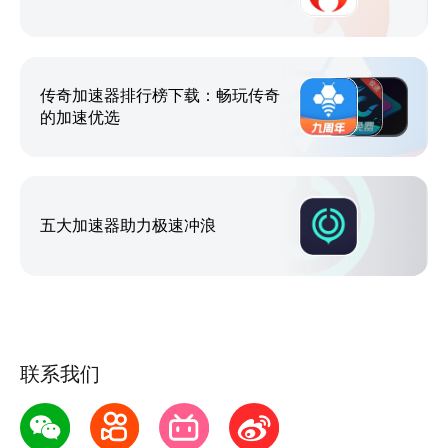
战地手游、瓦罗兰特手游、绝地求生刺激战场全球服、
使命召唤手游全球服、八方旅人、符文大地传说、
Among US、游戏王、方舟生存进化、黎明杀机、公
传奇加速器排行榜下载：畅玩传奇
主连接、冒险岛M、地球末日生存、Teon中文版、剑
的加速优选
灵:革命、战争机器人、地牢猎手5、FIFA、iron
force、世界计划、多彩舞台、第七史诗（epic 7）、
和平精英全球服、堡垒之夜、fgo、影之诗、失落龙约
五大加速器助力极速冲浪
黑色沙漠、文明重启全球服、荒野乱斗、狂野飙车9等
游戏加速！
【技术傍身，加速不累】
AK是一款专门针对移动端游戏的加速产品，支持上千
联系我们
款游戏加速。通过智能化选择路由、全运营商部署、
7*24小时AI自动化运维、AI动态监控优化等技术手
段，并自主研发双通道电竞模式，支持游戏网络加速，