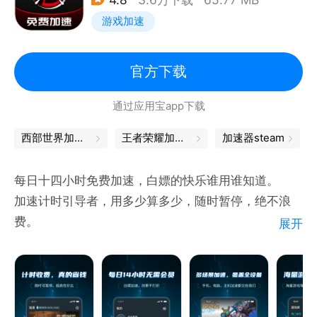
联系客服解决；
游戏加速
【特别提醒】 本软件仅支持中国境内允许访问的海外
网络服务加速！
官方下载
通过应用宝app下载
西部世界加速器
王者荣耀加速器
加速器steam
每日十四小时免费加速，白嫖的快乐谁用谁知道。
加速计时引导者，用多少算多少，随时暂停，绝不浪
费。
展开
【海量游戏，等你发现】
AK加速器支持支持免费加速王者荣耀国际服、
PUBGM(地铁逃生)、2K24myteam、英雄联盟手游
(国服)、英雄联盟手游(lol:wild rift)、暗区突围国际