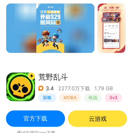
产品特色：
【工具】战绩随心查，数据细复盘，看透对局优劣，更
有备战、百科等全能工具助力一路成长；
【内容】官方资讯同步直达，一手爆料抢先品鉴，硬核
攻略应有尽有，搜罗各类新奇热点；
【社区】与搭子同好实时互动，不懂就问必有回应，疑
难一键解答；
荒野乱斗
【个人资产】留存你与搭子们的精彩高光片段，专属荣
3.4
2277.0万下载
1.79 GB
耀时刻尽数珍藏；
策略
MOBA
枪战
3v3
【赛事】赛事内容整合服务，覆盖赛程查询、高清直
播、观赛互动、现场购票全流程；
官方下载
云游戏
【营地AI】覆盖智能检索、实时互动、深度战绩分析，
随问随答陪你冲