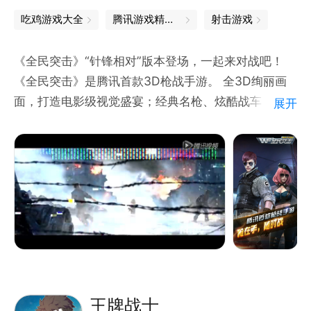
吃鸡游戏大全
腾讯游戏精品汇聚，让你畅玩不停
射击游戏
《全民突击》“针锋相对”版本登场，一起来对战吧！
《全民突击》是腾讯首款3D枪战手游。 全3D绚丽画
面，打造电影级视觉盛宴；经典名枪、炫酷战车，构建
展开
军迷博物馆；最强佣兵团养成系统，晋升全能指挥官；
四大游戏模式，再现真实战场；真人实时对战，不再一
个人打枪！ 快加入《全民突击》，体验枪战快感，愉
悦战斗！
若了解更多资讯，请关注：1、百度贴吧——“全民突击
吧”；2、QQ兴趣部落——“全民突击”部落；3、全民
突击微信公众号“qmtj2015”了解更多资讯。
王牌战士