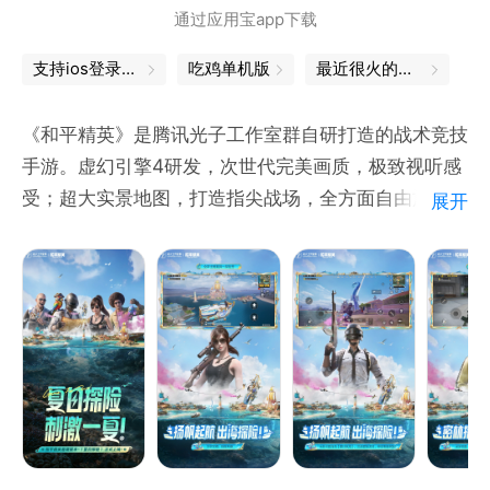
通过应用宝app下载
支持ios登录，畅玩ios服
吃鸡单机版
最近很火的游戏
《和平精英》是腾讯光子工作室群自研打造的战术竞技
手游。虚幻引擎4研发，次世代完美画质，极致视听感
受；超大实景地图，打造指尖战场，全方面自由施展战
展开
术；百人同场竞技，真实弹道，完美的射击手感；好友
一键组队，语音开黑；腾讯光子工作室群超过300人团
队研发，给您带来一场震撼的竞技体验。