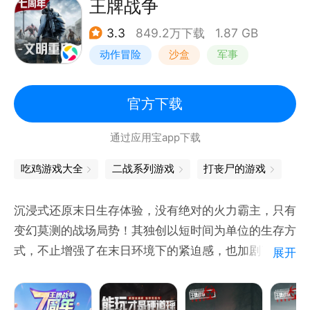
王牌战争
3.3
849.2万下载
1.87 GB
动作冒险
沙盒
军事
开放世界
官方下载
通过应用宝app下载
吃鸡游戏大全
二战系列游戏
打丧尸的游戏
沉浸式还原末日生存体验，没有绝对的火力霸主，只有
变幻莫测的战场局势！其独创以短时间为单位的生存方
式，不止增强了在末日环境下的紧迫感，也加剧了玩家
展开
间的对抗性，使得整体游戏更贴近真实末日生存体验。
场面逐渐失控，进化获得更多生存机会只为带给你不一