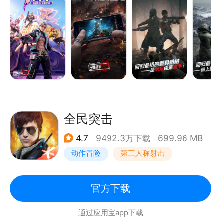
样的游戏激情！战斗全方位打响，你是猎手，也是猎
物，一切尽在转瞬之间！
游戏中玩家需要在短时间内通过自由选址、收集物资、
装备武器、挑战丧尸、最后争夺胜利徽章！在高度模拟
的生存环境下，体验到酣畅淋漓的抄家枪战！
全民突击
4.7
9492.3万下载
699.96 MB
动作冒险
第三人称射击
枪战
战术竞技
官方下载
通过应用宝app下载