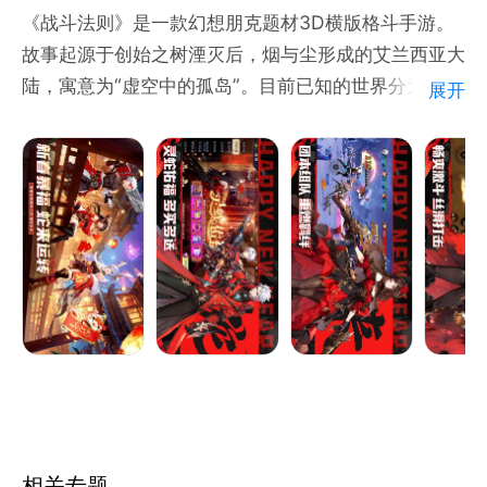
《战斗法则》是一款幻想朋克题材3D横版格斗手游。
故事起源于创始之树湮灭后，烟与尘形成的艾兰西亚大
陆，寓意为“虚空中的孤岛”。目前已知的世界分为三
展开
层：天使居住的天空城，人类等众多智慧种族居住的地
面，以及地下的未知部分。
玩家是被时间之神选中的天命者，宿命的归途是对抗被
放逐于世界之外的魔界和星君，他们都想要回到世界之
内，重新掌控这片大陆。
【征战魔界，天命集结】
魔之缝隙开启，深入缝隙之中，探寻传说中遗落的神
器，挑战副本，结伴同行，体验开荒的乐趣。
【公平竞技，一决胜负】
公平的竞技格斗场，装备属性全归零。多样化的匹配模
相关专题