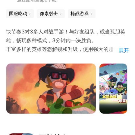
通过应用宝app下载
还有更多精彩宝藏等你发现，尽在《王者营地》！
国服吃鸡
像素射击
枪战游戏
快节奏3对3多人对战手游！与好友组队，或当孤胆英
雄，畅玩多种模式，3分钟内一决胜负。
丰富多样的英雄等您解锁和升级，使用强大的超级技
展开
能、星徽之力和随身妙具横扫战场！收集独特皮肤，让
自己与众不同。在乱斗世界的众多神秘地点展开对战！