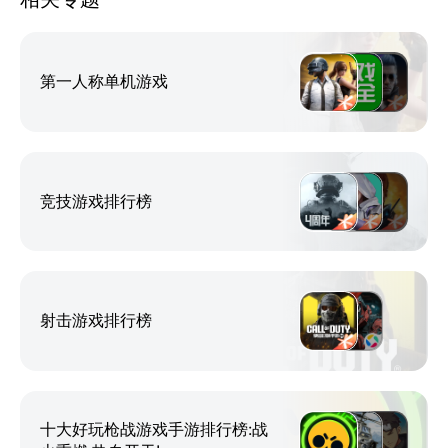
式，更高燃的战斗技巧，让你体验全新的竞技盛宴！
【专属装备，自由打造】
第一人称单机游戏
各职业对应专属武器，装备自主打造、自由选择，拥有
专属于你的战斗风格！
【天赋觉醒，自由搭配】
竞技游戏排行榜
高自由度的技能搭配，助你打出更精彩的连招和浮空效
果，拳拳到肉，招招相连，体验丝滑的战斗快感！
【限制解除，开放贸易】
射击游戏排行榜
开放式的交易系统，给予玩家高度自由。挑战时空裂
隙，即可掉落海量道具装备，上架拍卖，各取所需！
已预约用户在游戏上线后享有WIFI智能下载能力。
十大好玩枪战游戏手游排行榜:战