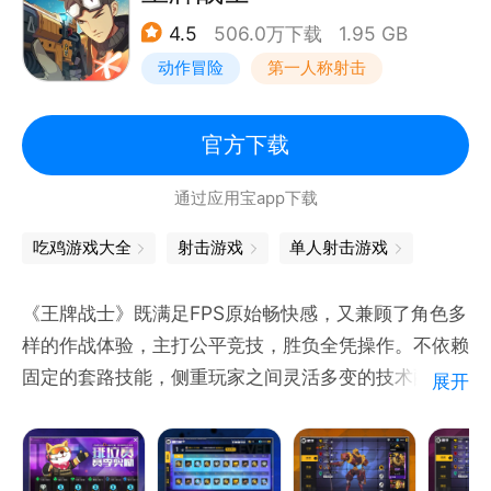
4.5
506.0万下载
1.95 GB
动作冒险
第一人称射击
枪战
5v5
官方下载
通过应用宝app下载
吃鸡游戏大全
射击游戏
单人射击游戏
《王牌战士》既满足FPS原始畅快感，又兼顾了角色多
样的作战体验，主打公平竞技，胜负全凭操作。不依赖
固定的套路技能，侧重玩家之间灵活多变的技术配合，
展开
同时也能满足个人carry全场的英雄主义。