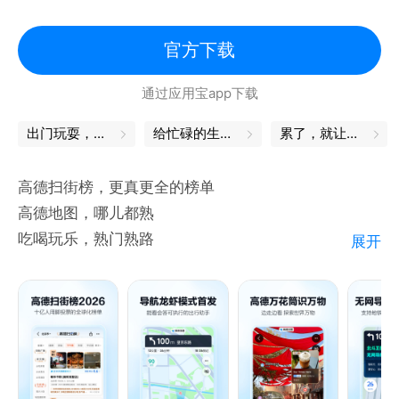
官方下载
通过应用宝app下载
出门玩耍，这些App帮你省心
给忙碌的生活，一个中场休息
累了，就让身体出去放松一下
高德扫街榜，更真更全的榜单
高德地图，哪儿都熟
吃喝玩乐，熟门熟路
展开
打车更快，就用高德
订酒店买门票，熟门熟路
出国游，用高德
超前科技，全域覆盖
【高德扫街榜】