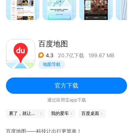
高德扫街榜是全球首个基于真实用户导航、搜索、到店
等行为数据，并结合AI技术和芝麻信用打造的AI时代客
观公正的线上线下服务体系。
【地图导航】
提供包含驾车丶打车丶公交丶骑行丶步行丶货车丶摩托
百度地图
车丶新能源等多种出行方式的智能导航
4.3
20.7亿下载
199.67 MB
【世界地图】
地图导航
出国游，用高德，畅游世界，出行无忧，中文地图更安
心
【高德打车】
官方下载
一键呼叫全网多平台车辆，就是快
通过应用宝app下载
多平台实时比价，更便宜
【高德代驾】
累了，就让身体出去放松一下
我的爱车
百度桌面
酒后不开车，代驾找高德
【温馨提示】
百度地图——科技让出行更简单！