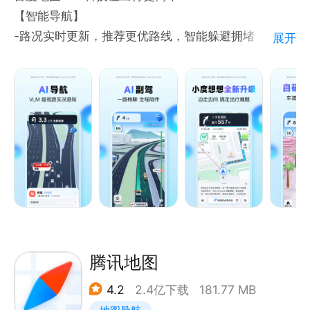
高德地图的驾车语音导航，公交换乘提醒和步行语音导
【智能导航】
航会持续使用卫星定位服务（北斗等） ，切换至后台
-路况实时更新，推荐更优路线，智能躲避拥堵
展开
播放时仍会继续，某些其他操作会消耗更多的电量，并
-智能定位，GPS信号弱也能持续导航
影响电池续航时间。
-公交导航到站提醒，实时公交覆盖多城
【联系我们】
【智能规划】
感谢您使用高德地图，使用中有任何问题可在“我的--
-提供包含打车、驾车、公交、步行、骑行、火车、飞
帮助与反馈”中进行反馈，我们会及时进行处理，也可
机、客车、货车、摩托车等出行方式的智能规划方案
以通过以下方式进行反馈：
-未来通行时间智能预估，精准预估到达时间，规划路
官方微信公众号：高德地图/gaodeditu
线更精准
官方新浪微博：@高德地图
-时间优先，躲避拥堵，少收费，不走高速等多种路线
官方客服电话：400-810-0080
偏好任你选择
【低价打车】
-打车惊喜特惠，周周领大额红包
腾讯地图
-多种车型智能比价，叫车快人一步
4.2
2.4亿下载
181.77 MB
-打车有保障，隐私保护，全程安全陪伴