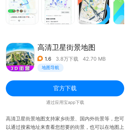
* 出行记忆：记录行程动态，支持一键分享至社区，沉
淀专属足迹指南。
【AI 叮当再进化｜全流程 AI 陪伴，省心更懂你】
【精准导航与服务｜全场景覆盖，出行更高效】
【特色与趣味｜让导航也有个性与温度】
【性能与视觉｜轻盈流畅，体验焕新】
高清卫星街景地图
【联系我们】
1.6
3.8万下载
42.70 MB
* 如在使用中遇到任何问题或有宝贵建议，欢迎通过
地图导航
App内“设置-意见反馈”向我们反馈，或加入官方用户
QQ群：293687610，我们将第一时间处理。
* 为提供持续精准的导航服务，应用在后台可能会持续
官方下载
通过应用宝app下载
高清卫星街景地图支持家乡街景、国内外街景等，您可
以通过搜索地址来查看您想要的街景，也可以在地图上