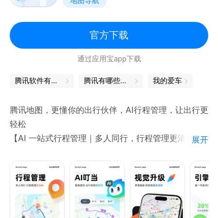
地图导航
【智能语音】
-语音技术行业领先，可实现全端唤醒，全局交互
-喊“小度小度”，轻松查路线、搜地点、问天气，沿途
官方下载
搜等
通过应用宝app下载
-只需9句话，生成个人定制语音包，并支持地图全场
景使用
腾讯软件有哪些
腾讯有哪些软件
我的爱车
【温馨提示】
百度地图的语音导航和电子狗会持续使用GPS定位服
腾讯地图，更懂你的出行伙伴，AI行程管理，让出行更
务，切换至后台播放时仍会保持GPS连接，会影响电
轻松
量消耗和电池续航时间。
【AI 一站式行程管理｜多人同行，行程管理更清晰】
展开
【遇到问题请联系】
* 智能规划：独立“计划”入口，根据偏好生成定制攻
如有问题您可通过“我的-客服中心”或以下方式进行反
略，还支持复制小红书攻略链接自动解析成行程，一键
馈：
邀请好友。
微信公众号：百度地图/baiduditu
* 实时共享：队友位置实时可见，支持集合点通知与目
新浪微博：@百度地图
标地同步，兼顾协作与省电。
客服电话：400-099-8998