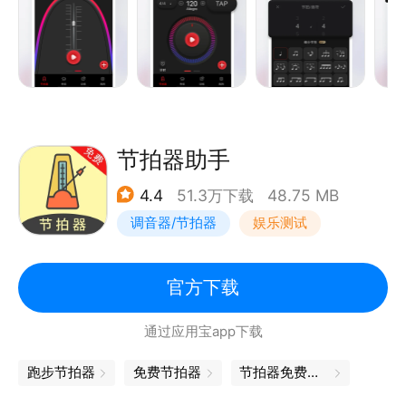
- 支持多种不同的音色；
- 多种不同节奏供选择；
- 调节各种节奏的速率直至调出所需节拍；
节拍器助手
- 简单精美而又充满人性化的操作界面；
4.4
51.3万下载
48.75 MB
调音器/节拍器
娱乐测试
- 更多的功能期待您的亲自体验。
官方下载
通过应用宝app下载
节拍器Cat为每一位音乐爱好者而生，无论您是已经得
道的大神还是初出茅庐的菜鸟，它都将是您值得拥有的
跑步节拍器
免费节拍器
节拍器免费下载
节奏工具。