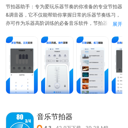
节拍器助手：专为爱玩乐器节奏的你准备的专业节拍器
&调音器，它不仅能帮助你掌握日常的乐器节奏练习，
亦可作为乐器高阶训练的必备音乐软件，节拍器让节奏
展开
律动掌握如此方便简单，随时随地，妙不可言，让你从
此爱玩古筝吉他尤克里里等乐器节奏；
节拍器助手：不仅可以更轻松地保持音乐速度和节奏，
还可以在使用过程中帮助您练习和学习。针对不同技能
水平用户设计“节拍器”练习，可让您完成各种挑战，达
到难度更高的水平！
节拍器助手：
【特色功能】
- 精准的节拍器计算引擎
- 多种的速度和节拍供您选择
- 简单版拥有极简快速的操作体验
音乐节拍器
-内置多款精心挑选不同音色的声音
4.3
42.9万下载
39.28 MB