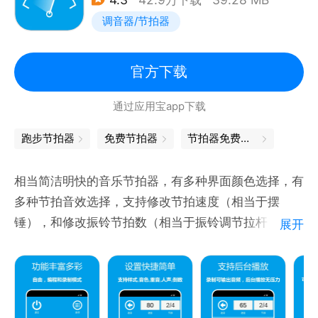
-可以存储BPM，一键轻松切换
调音器/节拍器
-简单漂亮而又充满人性化的设计
- 所有功能完全免费的节拍器
节拍器助手，有助于更好地记忆节奏，准确地演奏节奏
官方下载
型，更快地回忆起节奏；有助于熟悉音符及其类型，记
通过应用宝app下载
忆音符值，更好地理解旋律节奏。；有助于学习拍号，
更快地演算音符值，记忆音符； 能帮助您掌握节奏
跑步节拍器
免费节拍器
节拍器免费下载
感，并学习演奏复杂的节奏！
音乐爱好者的不二选择！
相当简洁明快的音乐节拍器，有多种界面颜色选择，有
多种节拍音效选择，支持修改节拍速度（相当于摆
锤），和修改振铃节拍数（相当于振铃调节拉杆）。操
展开
作界面简洁明了。一款你不能错过的优秀音乐节拍器应
用！