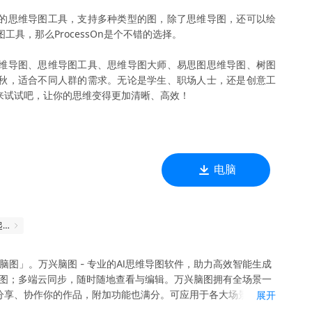
款在线的思维导图工具，支持多种类型的图，除了思维导图，还可以绘
具，那么ProcessOn是个不错的选择。
Node思维导图、思维导图工具、思维导图大师、易思图思维导图、树图
各有千秋，适合不同人群的需求。无论是学生、职场人士，还是创意工
来试试吧，让你的思维变得更加清晰、高效！
电脑
让你的思维飞起来吧
万兴脑图」。万兴脑图 - 专业的AI思维导图软件，助力高效智能生成
导图；多端云同步，随时随地查看与编辑。万兴脑图拥有全场景一
分享、协作你的作品，附加功能也满分。可应用于各大场景如读
展开
乐。