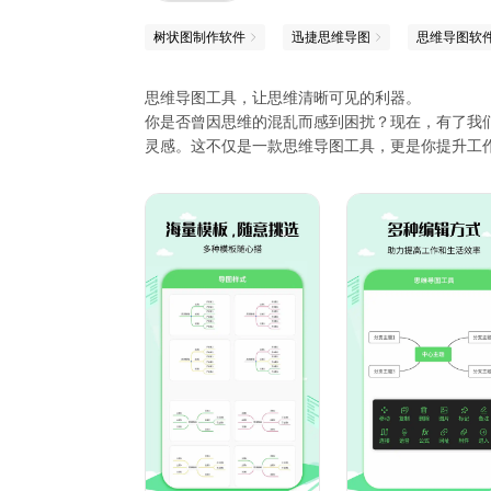
档，随时随地做导图，无需担忧资料丢失或隐私问
树状图制作软件
迅捷思维导图
思维导图软
#100万+导图作品社区#
思维导图工具，让思维清晰可见的利器。
你是否曾因思维的混乱而感到困扰？现在，有了我
万兴脑图APP内置思维导图社区，涵盖大中小学、
灵感。这不仅是一款思维导图工具，更是你提升工
#高度定制每一处细节#
这款思维导图工具简单易用，打开APP即可轻松制
制定学习重点计划，它都能满足你的需求。多场景
万兴脑图不仅提供丰富的布局、样式、主题及配色
功能特色：
1、丰富的导图模板：平衡图、单向导图、树状图
2、个性化定制：支持设置字体的颜色、大小，还
3、无限主题创建：你可以根据需要创建任意数量
为 xmind 文件格式、PDF图片格式及PDF文
朋友们，别再犹豫了！这款思维导图工具是你提升
你的想法转化为清晰、可视的思维导图吧！记住，