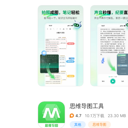
万兴脑图特色功能：
#脑图AI#
输入一段话，万兴脑图 AI智能助手将快速输出对
润色翻译等。
#AI绘画#
输入一段描述或上传一张图片，用AI的无限创意，
思维导图工具
#多端云同步#
4.7
10.1万下载
23.30 MB
拥有桌面端、在线端、移动端、小程序等。一账号
其他
思维导图