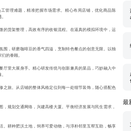
员工管理难题，精准把握市场需求。精心布局店铺，优化商品陈
盛。
微的货架整理，高效有序的收银流程。在逼真的模拟环境中，运
氛围，研磨咖啡豆的香气四溢，烹制特色餐点的创意无限。以独
家们的眷顾。
餐厅里大展身手。精心研发传统与创新兼具的菜品，巧妙融入中
味。
修之旅。从店铺的整体风格定位到每一处细节装饰，随心搭配色
最
图，规划交通网络，兴建高楼大厦。平衡经济发展与民生需求，
活。耕种肥沃土地，饲养可爱动物，与淳朴邻里互帮互助，畅享