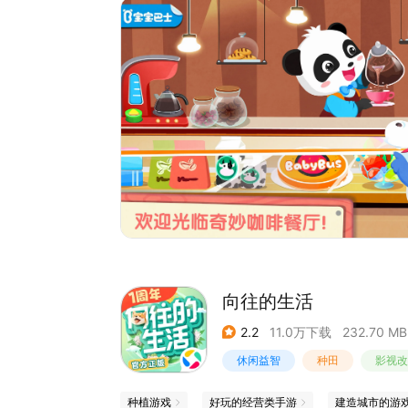
【忙碌的一天，从点单开始】
冰淇淋、披萨、饮料、蛋糕、甜甜圈……经典甜品
【转动机器，烘焙甜品】
咖啡机、面包机、搅拌机、榨汁机、糖果机……多
【DIY制作，打造特色美食】
三明治里放蔬菜还是培根？做心形饼干还是小熊饼干
【打扫餐桌，保持干净】
收拾剩余餐具，把桌子擦干净……多亏了你，餐厅
【招呼顾客，让顾客满意】
又来了一大波客人，赶紧安排座位，别让他们等太
【赚取金币，获得奖励】
用厨艺赚取金币，就能解锁更多道具，烘焙更多甜
向往的生活
2.2
11.0万下载
232.70 MB
休闲益智
种田
影视改
种植游戏
好玩的经营类手游
建造城市的游