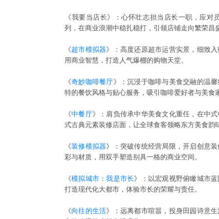
《我要当店长》：心怀壮志担当店长一职，应对
列，在商业浪潮中稳扎稳打，引领店铺走向繁荣昌
《
超市模拟器
》：高度还原超市运营实景，细致入
用商业智慧，打造人气爆棚的购物天堂。
《
奇妙咖啡餐厅
》：沉浸于咖啡与美食交融的温馨
特的餐饮风格与贴心服务，吸引咖啡爱好者与美食
《
中餐厅
》：肩负传承中华美食文化重任，在中式
式古典元素装修店面，让全球食客领略东方美食韵
《
装修模拟器
》：突破传统经营局限，开启创意装
彩与材质，用双手塑造别具一格的商业空间。
《
模拟城市：我是市长
》：以宏观视野俯瞰城市蓝
打造现代化大都市，体验市长的荣耀与责任。
《
向往的生活
》：远离都市喧嚣，投身田园诗意生