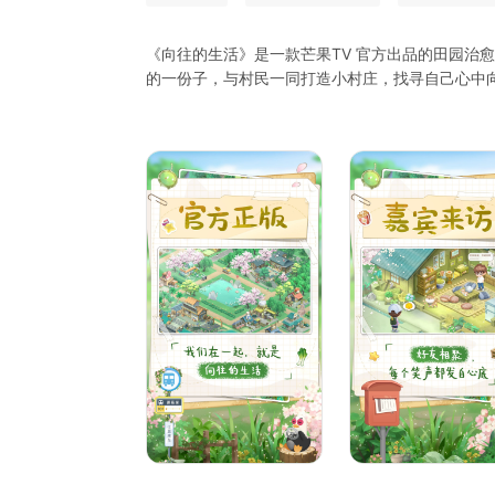
《向往的生活》是一款芒果TV 官方出品的田园治
的一份子，与村民一同打造小村庄，找寻自己心中
在这里，让我们暂时忘记都市生活的嘈杂，忘却无
家人们彼此发生或深或浅的故事，在吃饭间隙聊起
风景喂饱心灵，带着一身烟火继续出发。
转眼间，《向往》与葵花籽们已一同走过无数个日
的同名官方手游，希望可以让你在游戏中找寻生活
现在的人们总是很忙！
忙到忘记该如何去感受这个世界
所以在这里
请慢一点，再慢一点！
别让生活的压力挤走快乐，别让鸡零狗碎的事
耗尽你对生活的向往