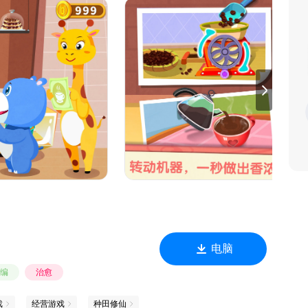
菜单，快翻开看看！
种机器等你来体验！
？多种口味造型，任你DIY！
越来越干净！
久了！
品！
电脑
编
治愈
戏
经营游戏
种田修仙