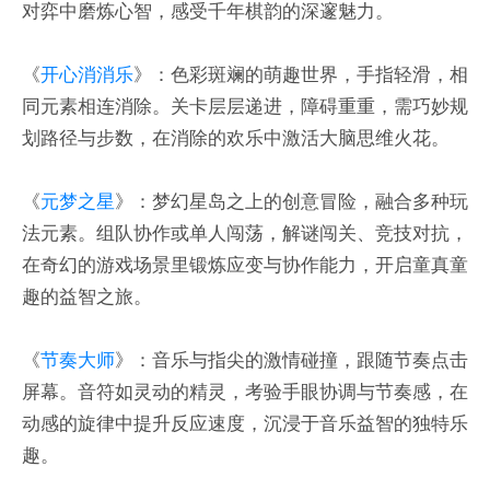
对弈中磨炼心智，感受千年棋韵的深邃魅力。
《
开心消消乐
》：色彩斑斓的萌趣世界，手指轻滑，相
同元素相连消除。关卡层层递进，障碍重重，需巧妙规
划路径与步数，在消除的欢乐中激活大脑思维火花。
《
元梦之星
》：梦幻星岛之上的创意冒险，融合多种玩
法元素。组队协作或单人闯荡，解谜闯关、竞技对抗，
在奇幻的游戏场景里锻炼应变与协作能力，开启童真童
趣的益智之旅。
《
节奏大师
》：音乐与指尖的激情碰撞，跟随节奏点击
屏幕。音符如灵动的精灵，考验手眼协调与节奏感，在
动感的旋律中提升反应速度，沉浸于音乐益智的独特乐
趣。