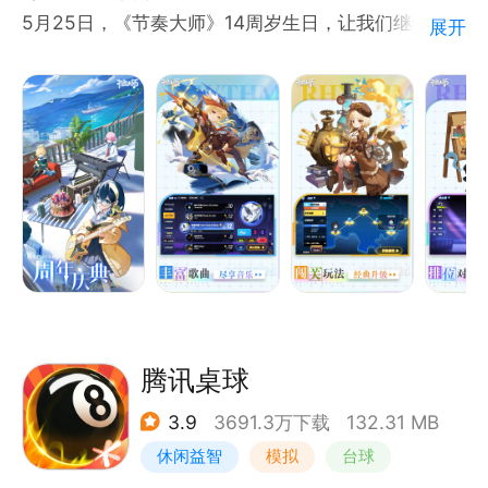
5月25日，《节奏大师》14周岁生日，让我们继续延
展开
续经典，演奏精彩！
音符下落式传统音乐游戏玩法，让你在手机上体验经典
的VOS模式，游戏中针对触摸屏的特性加入音轨滑动
音符，让你在游戏过程中体验到手指随着旋律跳舞的感
觉歌曲谱面由专业音乐团队打造，确保每个谱面的手感
保质保量！
丰富的歌曲类型，包含中文、日韩、欧美、古典等音乐
将不断通过网络更新，让您周周都有新歌体验，日日都
有新难度挑战！
腾讯桌球
3.9
3691.3万下载
132.31 MB
休闲益智
模拟
台球