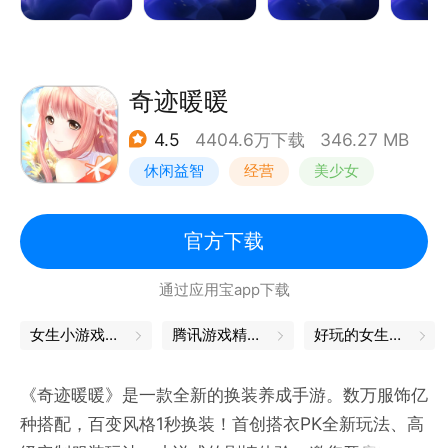
农场无限大，跳岛来度假！《星宝农场》全新小岛区域
将于8月惬意开放！星宝们将从星宝农场码头出发，建
造店铺、经营配方，将冷清海岛打理成热闹温馨的度假
胜地。装修主题随心搭配，一切布局由你做主。经营轻
奇迹暖暖
松省心，挂机也能坐享繁荣。
4.5
4404.6万下载
346.27 MB
《探灵实录》禁地扩展，新章开启！全新场景"泉山九
休闲益智
经营
美少女
中"即将正式开放！
《峡谷系列》战火重燃，英雄降临！全新坦克英雄"星
动漫
旅者"手握重锤登场，峡谷新章，等你破阵！
官方下载
《奇迹农场》沁夏派对，清凉来袭！全新植株与可爱宠
通过应用宝app下载
物即将登场！
《谁是狼人》"隐秘行动"第二季来袭！全新身份"中
女生小游戏大全
腾讯游戏精品汇聚，让你畅玩不停
好玩的女生游戏
介"与"操盘手"强势入驻！
《大王别抓我》烈焰重燃，追逐升级！全新暗星"阿卡
《奇迹暖暖》是一款全新的换装养成手游。数万服饰亿
德"即将踏月登场！
种搭配，百变风格1秒换装！首创搭衣PK全新玩法、高