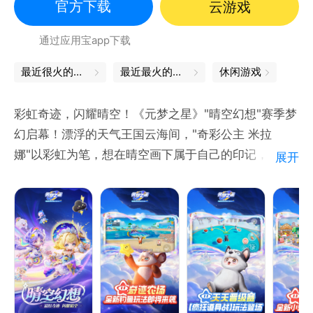
官方下载
云游戏
通过应用宝app下载
最近很火的游戏
最近最火的游戏
休闲游戏
彩虹奇迹，闪耀晴空！《元梦之星》"晴空幻想"赛季梦
幻启幕！漂浮的天气王国云海间，"奇彩公主 米拉
娜"以彩虹为笔，想在晴空画下属于自己的印记，而姐
展开
姐"晴空之心 奥斯塔拉"独自撑起晴空障壁，将妹妹隔
绝于风暴之外。当风停雨歇，彩虹划破天际，为天空留
下最绚烂的奇迹！
来《奇迹之岛》，钓波大的！《奇迹农场》全新钓鱼玩
法【奇迹之岛】7月17日上线！星宝们将登岛体验四人
同屏出海，共赴这片变幻莫测的深海挥竿垂钓。下一个
惊喜盲盒等待星宝挥竿开启！