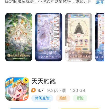
级定制服装玩法，小说式的剧情体验，邀您开启服饰搭
展开
配的奇迹梦想之旅！
天天酷跑
4.7
9.2亿下载
1.30 GB
休闲益智
跑酷
冒险
萌系