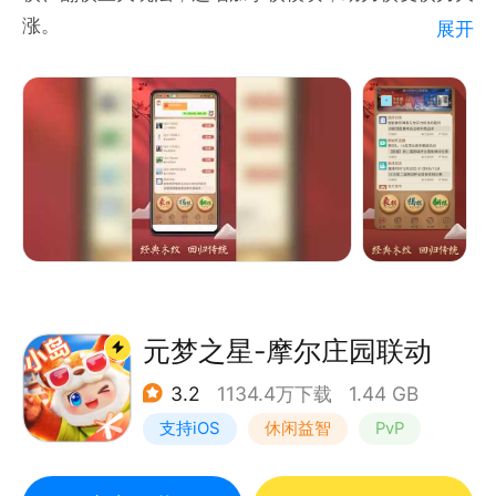
涨。
展开
【棋力评测】棋友公认的棋力评测系统，新增局势分
析。
【智能复盘】智能复盘分析对局招法优劣，报告对局质
量。
【题库训练】千年经典残局和真实对局6万多道习题，
训练残局杀法和中局战术。
【在线课程】初学者系统学棋的好帮手。
【大师课程】30+签约大师直播及视频课程教学。
【棋社私人房】随时随地开展比赛切磋棋艺。
【棋谱收藏】海量古谱，大师棋谱，赛事棋谱及时更
元梦之星-摩尔庄园联动
新。
3.2
1134.4万下载
1.44 GB
【残局闯关】挑战难度逐渐上升的关卡。
支持iOS
休闲益智
PvP
【翻翻棋】休闲娱乐，寻找儿时记忆的玩法。
派对游戏
【揭棋】源于港澳台地区，象棋创新玩法。