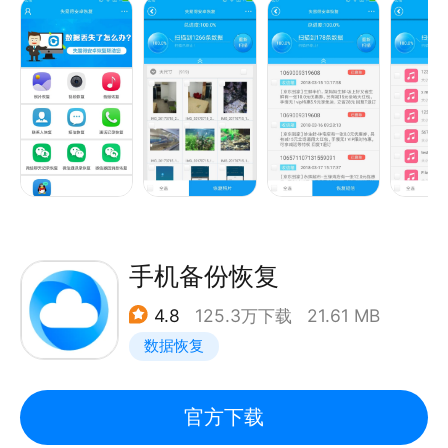
图片等等，是真正的手机恢复神器。
【保护资料安全】
自动备份：通讯录自动备份，资料保护更省心
帐号保护：新手机同步资料，短信提醒预警
-------
交流反馈：APP设置页--我要反馈
微博：http://weibo.com/qqpim
微信公众号：wesynec
手机备份恢复
4.8
125.3万下载
21.61 MB
数据恢复
官方下载