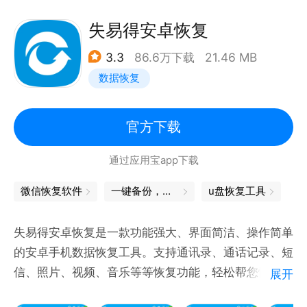
方案
智能检测：自动检测已失效号码和重复联系人，智能清
失易得安卓恢复
理合并
3.3
86.6万下载
21.46 MB
误删找回：通过回收站或时光机，随时找回误删的联系
数据恢复
人
生日提醒：智能匹配通讯录中联系人生日，可一键设置
提醒
官方下载
通过应用宝app下载
【手机资料管理】
文件管理：微信QQ聊天文件备份，智能分类快速查找
微信恢复软件
一键备份，数据无忧
u盘恢复工具
PDF工具：PDF转Word，支持Office多种格式
资料备份：短信、通话记录、照片备份， 一站式备份
失易得安卓恢复是一款功能强大、界面简洁、操作简单
换机体验
的安卓手机数据恢复工具。支持通讯录、通话记录、短
软件恢复：备份常用软件，月光宝盒快速找回
信、照片、视频、音乐等等恢复功能，轻松帮您恢复丢
展开
手机清理：垃圾短信、微信缓存、闲余文件清理，瞬间
失的联系人、恢复已删除的短信、恢复已删除的照片和
瘦身流畅如初