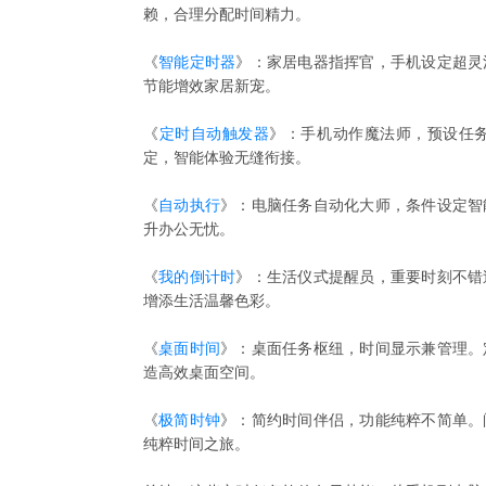
赖，合理分配时间精力。
《
智能定时器
》：家居电器指挥官，手机设定超灵
节能增效家居新宠。
《
定时自动触发器
》：手机动作魔法师，预设任
定，智能体验无缝衔接。
《
自动执行
》：电脑任务自动化大师，条件设定智
升办公无忧。
《
我的倒计时
》：生活仪式提醒员，重要时刻不错
增添生活温馨色彩。
《
桌面时间
》：桌面任务枢纽，时间显示兼管理。
造高效桌面空间。
《
极简时钟
》：简约时间伴侣，功能纯粹不简单。
纯粹时间之旅。