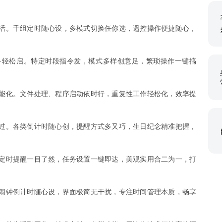
活。千组定时随心设，多模式切换任你选，遥控操作便捷随心，
务轻松启。特定时段指令发，模式多样创意足，繁琐操作一键搞
能化。文件处理、程序启动依时行，重复性工作轻松化，效率提
过。各类倒计时随心创，提醒方式多又巧，生日纪念精准把握，
定时提醒一目了然，任务设置一键即达，美观实用合二为一，打
闹钟倒计时随心设，界面极简无干扰，专注时间管理本质，畅享