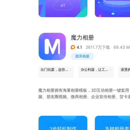
其他app,一键锁住你的小秘密。
5. 全家共享云空间：开启全家共享4T云空间，
台使用。
魔力相册
4.1
2611.7万下载
69.43 M
图库相册
出门玩耍，这些App帮你省心
办公利器，让工作更轻松
魔力相册拥有海量相册模板，3D互动相册一键套
频、朋友圈视频、微商相册、企业宣传相册、贺卡
【产品特点】
* 多种比例模板，横屏竖屏任意切换，短视频制作
* 海量音乐库资源，支持手机本地和PC端同步上传
* 支持相册存储管理，想要的照片随时随地导入导