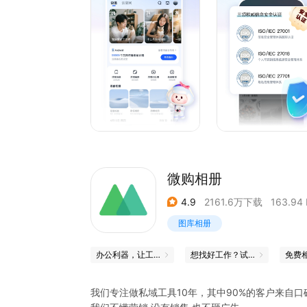
6、本地照片智能分类：无需备份，体验智能化地
7、给回忆以新意：根据拍摄的内容生成创意照片
8、分享美好时刻：「看见」话题广场，自动推荐
9、积分兑换现金：参与每日签到、邀请好友等获
微购相册
4.9
2161.6万下载
163.94
图库相册
办公利器，让工作更轻松
想找好工作？试试这款APP
免费
我们专注做私域工具10年，其中90%的客户来自口