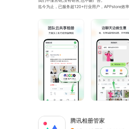
我们不懂营销,没有销售,也不砸广告。
迄今为止，已服务超120+行业用户，APPstore效率
客户说过:“只要微购相册坚持做私域，我会用一辈子
我们改变不了世界，但我们想用科技造福生意人
无论你是批发还是零售，
无论你是实体还是电商，
无论你是抖快网红、团长、代购还是微商。
微购相册都能提供匹配你生意模式的解决方案：
1个工具搞定10大私域解决方案，All in One。
让你的私域生意快人一步。
共享素材库，方便自己也方便代理的朋友圈卖货神
产品图册，方便客户精准看款找款的小程序图册
线上小店，不受时间和空间限制，24小时都能下单
高清私域直播，支持批零结合，自动剪切商品短视
私域分销，覆盖多种私域分销模式，撬动微信关系
微信销售管理，复制销冠，显著提升转化率和人效
微信客户管理，不做一次性生意，用数据化洞察将客
腾讯相册管家
云空间，一次上传，所有手机电脑自动同步，随时
私域独立网址站，一个相册，把你的生意做到全世