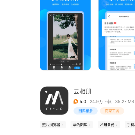
* 每周上新，专业设计团队精心打造多种类型炫酷
记录、友谊岁月、同学聚会、婚礼现场、古风文艺
==联系我们==
我们重视每一位用户的建议反馈，努力把产品做得
QQ群：870026544
微信公众号：魔力相册（molixiangce）
魔力相册网站：www.molixiangce.com
云相册
5.0
24.9万下载
35.27 MB
图库相册
商家工具
照片浏览器
华为图库
相册备份
手机