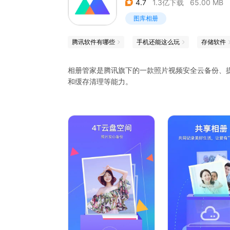
4.7
1.3亿下载
65.00 MB
图库相册
腾讯软件有哪些
手机还能这么玩
存储软件
相册管家是腾讯旗下的一款照片视频安全云备份、提
和缓存清理等能力。
【功能特色】
1.安全云备份：4T相册云空间，照片视频自动备
密，五层防护，杜绝个人隐私泄漏问题。
2.照片一键变视频：照片一秒变视频，海量动态模
乐、滤镜等个性化编辑。
3.照片缓存清理：一键清理相似照片、截图、连拍
间，手机拥有大内存！
4. 加密隐私：隐私相册——将重要的照片放进隐