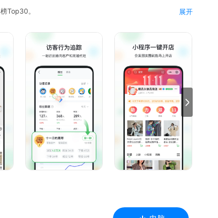
榜Top30。
展开
”。
器
频
链为你卖货
户价值放大10倍
随地从云端发图给客户
界