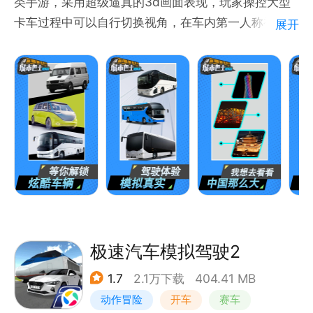
类手游，采用超级逼真的3d画面表现，玩家操控大型
卡车过程中可以自行切换视角，在车内第一人称视角时
展开
就是完全真实的驾驶体验，车外视角时就如同一般的
3d赛车游戏，给你带来激爽的驾驶体验。
游戏特色
3D现代图形，多种丰富场景可供选择
顺畅的驾驶控制和逼真的驾驶模拟器系统，精确汽车物
理引擎带来逼真车祸和车损效果
酷炫的车型
多视角驾驶视野
不用流量，畅玩到底
一起来享受虚拟巴士驾驶吧，马上免费下载！
极速汽车模拟驾驶2
1.7
2.1万下载
404.41 MB
动作冒险
开车
赛车