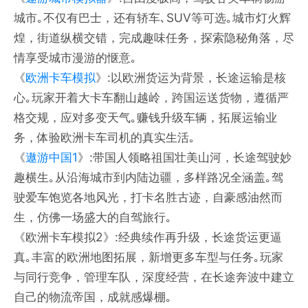
城市｡不仅有巴士，还有轿车､SUV等可选｡城市灯火辉
煌，街道纵横交错，完成趣味任务，探索隐秘角落，尽
情享受城市漫游的惬意｡
《
欧洲卡车模拟
》:以欧洲货运为背景，长途运输是核
心｡玩家开着大卡车翻山越岭，跨国运送货物，遵循严
格交规，应对多变天气｡赚钱升级车辆，拓展运输业
务，体验欧洲卡车司机的真实生活｡
《
遨游中国1
》:带国人领略祖国壮美山河，长途驾驶妙
趣横生｡从沿海城市到内陆边疆，多样路况全涵盖｡驾
驶爱车饱览各地风光，打卡名胜古迹，自豪感油然而
生，仿佛一场盛大的自驾旅行｡
《欧洲卡车模拟2》:经典续作再升级，长途货运更逼
真｡丰富的欧洲地图拓展，新增更多车型与任务｡玩家
与同行竞争，管理车队，深度经营，在长途奔波中建立
自己的物流帝国，成就感爆棚｡