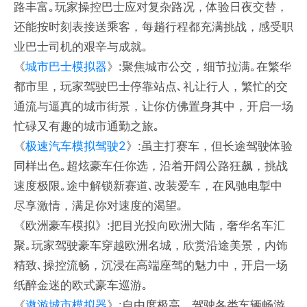
路丰富｡玩家操控巴士应对复杂路况，体验日夜交替，
还能按时刻表接送乘客，每趟行程都充满挑战，感受职
业巴士司机的艰辛与成就｡
《
城市巴士模拟器
》:聚焦城市公交，细节拉满｡在繁华
都市里，玩家驾驶巴士停靠站点､礼让行人，繁忙的交
通流与逼真的城市街景，让你仿佛置身其中，开启一场
忙碌又有趣的城市通勤之旅｡
《
极速汽车模拟驾驶2
》:虽主打赛车，但长途驾驶体验
同样出色｡超炫豪车任你选，沿着开阔公路狂飙，挑战
速度极限｡途中解锁新赛道､改装爱车，在风驰电掣中
尽享激情，满足你对速度的渴望｡
《欧洲豪车模拟》:把目光投向欧洲大陆，奢华名车汇
聚｡玩家驾驶豪车穿越欧洲名城，欣赏沿途美景，内饰
精致､操控流畅，沉浸在高端座驾的魅力中，开启一场
纸醉金迷的欧式豪车巡游｡
《
遨游城市模拟器
》:自由度极高，驾驶各类车辆畅游