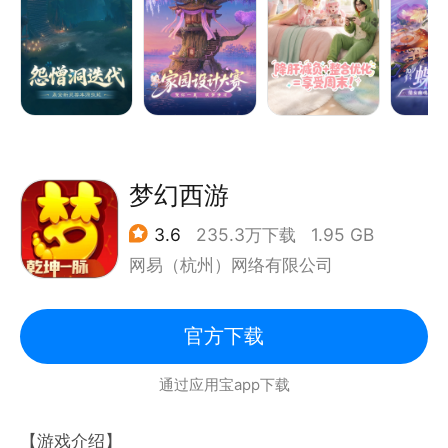
网易新一代国民玄幻，社交旗舰！《倩女幽魂》手游迈
入倩人千面3.0时代，全角色焕新升级，超高颜值爆表
来袭！极品装备公平掉落，自由战斗百人团战。多样社
交囊括师徒、结拜、夫妻、养育、梦岛，实现游戏内外
真人社交，结缘三界。
梦幻西游
【游戏特色】
3.6
235.3万下载
1.95 GB
——古风玄幻 唯美如画
网易（杭州）网络有限公司
真3D大世界，一步一景无死角。金陵、杭州、酆都、
金沙镜……三界数十个唯美古风场景，为你呈现宏大的
玄幻世界；豪华声优阵容、细腻渲染电影级高清画质，
官方下载
带来华丽视听盛宴！
通过应用宝app下载
——十三大职业 百玩不腻
六大门派，13个职业，26位主角，搭配性别转化、转
【游戏介绍】
职玩法，一个账号拥有多种角色体验，首个双武器职业