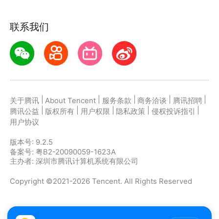
戏特色】
——多样PVE玩法 单人、组队任你挑
奇经八脉，全新升级——
丰富PVE活动，乐趣无穷：全新门派闯关，感受全职业
联系我们
激活经脉，提升属性，专属策略，战斗游刃有余！全新
技能奥妙；帮花大作战、寇岛围攻，全帮成员同心御外
活动，梦幻登场——
敌；神秘宝图任务，寻觅不为人知的旷世宝藏……
以爱之名，结缘今宵，情侣PK，抱走丰厚奖励！剑会
——网易新一代国民手游 经典网游完美还原
群雄，高能来袭——
继承《新倩女幽魂》网游家园、一条龙、跑商、剧情主
高手汇聚，热血对决，跨服竞技，问鼎荣耀巅峰！全新
线、藏宝图等经典玩法，在手机上重温倩女世界！网易
|
|
|
|
|
关于腾讯
About Tencent
服务条款
商务洽谈
腾讯招聘
助战，灵动上线——
新一代国民手游，再续三界情义！
|
|
|
|
|
腾讯公益
版权所有
用户权限
隐私政策
侵权投诉指引
福宝“汤圆”，降临三界，趣味培养，助力伙伴成长！
用户协议
【玩家好评】
版本号:
9.2.5
国风游戏良心佳作，挂机玩法轻松自在，奇经八脉全新
备案号: 粤B2-20090059-1623A
升级，乾坤一脉随心提升，制定策略称霸战场，精彩战
主办者: 深圳市腾讯计算机系统有限公司
斗体验等你发现。
Copyright ©2021-2026 Tencent. All Rights Reserved
你绝不能错过的手游佳作，全新活动玩法丰富多样，游
戏场景甜蜜升级，结缘参赛福利满满，以爱之名开启夏
日浪漫之旅。