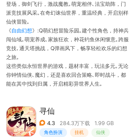
登场，御剑飞行，激战魔教｡萌宠相伴､法宝助阵，门
派竞技展风采｡在奇幻诛仙世界，重温经典，开启别样
仙侠冒险｡
《
自由幻想
》:Q萌幻想冒险乐园｡建个性角色，持神兵
闯仙域｡萌宠养成､家族狂欢，种花钓鱼休闲惬意｡跨服
竞技､通天塔挑战，Q弹画风下，畅享轻松欢乐的幻想
之旅｡
这些类似永恒世界的游戏，题材丰富，玩法多元｡无论
你钟情仙侠､魔幻，还是喜欢回合策略､即时战斗，都
能在其中找到归属，开启精彩异世界人生｡
寻仙
4.3
284.3万下载
1.99 GB
角色扮演
挂机
仙侠