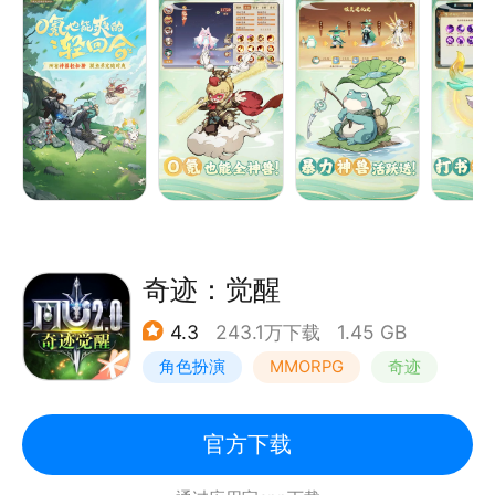
能享受用脑力胜出的纯粹乐趣。
漫，也能自在成仙！
在这里，你可以通过日常积累，0氪获得所有神兽；在
这里，物理群攻神兽蛙灵上线活跃就送，助你无门槛畅
——次世代品质 新视听感受——
爽开荒；在这里，宠物技能打书可以指定替换，不随
采用3D国风美术铺开立体丰满、宏大华丽的凡人
机、无套路，宠物轻松满技能；在这里，日常任务最快
20分钟就能挂机速通，偶尔错过的任务，还能随时上
线找回奖励；在这里，横屏竖屏可以随心切换，随时随
奇迹：觉醒
4.3
243.1万下载
1.45 GB
角色扮演
MMORPG
奇迹
奇迹MU
官方下载