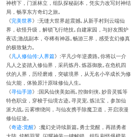
神榜下，门派林立，组队探秘副本，凭实力改写封神结
局，畅享东方奇幻之旅｡
《
完美世界
》:无缝大世界超震撼｡从新手村到云端仙
界，砍怪升级，解锁飞行绝技｡自建家园，与好友围炉
夜话;激战副本，夺稀有神器｡畅游三界，感受玄幻修真
的极致魅力｡
《
凡人修仙传:人界篇
》:平凡少年逆袭路｡你将以一介
凡人之姿踏入修仙界，采药炼丹､炼器御敌｡在危机四
伏的人界，历经磨难，突破境界，从无名小卒成长为修
仙大能，体验原汁原味修仙人生｡
《
寻仙手游
》:国风仙侠美如画｡控御剑侠､妙音灵狐等
特色职业，穿梭于仙境古迹｡寻灵宠､炼法宝，参加仙
派大战｡云雾缭绕间，与仙友携手除魔卫道，开启浪漫
修仙征途｡
《
奇迹:觉醒
》:魔幻史诗续新篇｡勇士觉醒，再踏勇者
大陆｡炫酷羽翼､闪耀神装一键解锁，组队刷怪爆橙装｡