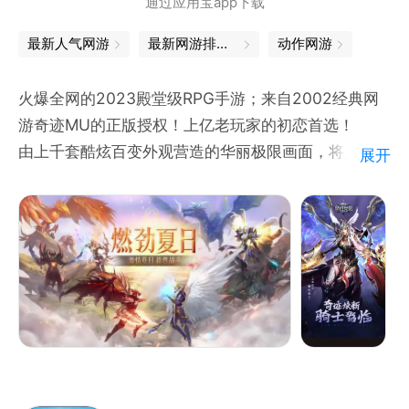
通过应用宝app下载
最新人气网游
最新网游排行榜
动作网游
火爆全网的2023殿堂级RPG手游；来自2002经典网
游奇迹MU的正版授权！上亿老玩家的初恋首选！
由上千套酷炫百变外观营造的华丽极限画面，将为你重
展开
现心目中的最美幻想世界；耳熟能详的奇迹经典玩法与
自由打宝交易的交织体验，令久远的记忆再次归来；勇
者大陆朗姆酒的香气和真红之刃的锻造声，让你一瞬间
穿梭回魔法的世界，王者再临！
深渊位面与通服竞技的魔法力量将使所有勇者齐聚于一
堂，怀揣着孕育于心中二十年的梦想再度启航！