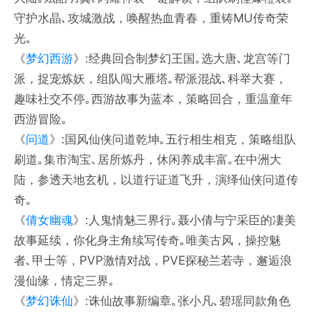
守护水晶､攻城激战，唤醒热血青春，重铸MU传奇荣
光｡
《
梦幻西游
》:经典回合制梦幻王国｡选大唐､龙宫等门
派，捉宠炼妖，组队闯大雁塔｡帮派混战､科举大赛，
趣味社交不停｡西游故事为蓝本，策略回合，重温童年
西游冒险｡
《
问道
》:国风仙侠问道乾坤｡五行相生相克，策略组队
刷道｡集市淘宝､居所炼丹，休闲养成丰富｡在中洲大
陆，参透天地玄机，以道行证道飞升，演绎仙侠问道传
奇｡
《
倩女幽魂
》:人鬼情魅三界行｡聂小倩与宁采臣的凄美
故事延续，你化身主角续写传奇｡唯美古风，操控魅
者､甲士等，PVP激情对战，PVE探秘兰若寺，邂逅浪
漫仙缘，情定三界｡
《
梦幻诛仙
》:诛仙故事新编章｡张小凡､碧瑶同款角色