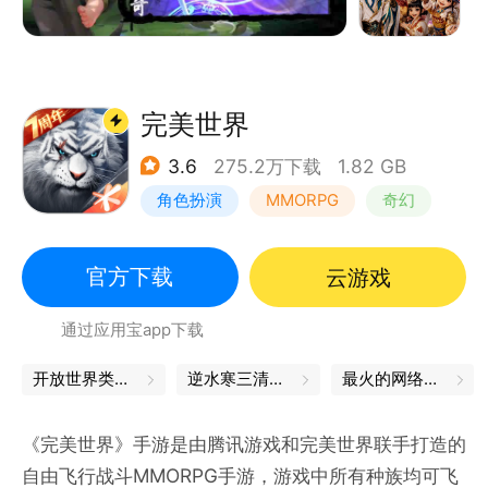
作为《寻仙》唯一正版手游，游戏在还原端游经典大世
界探索、多人副本的玩法基础上，游戏中独家的多人共
乘神宠对战玩法、自由凌云飞行玩法，都将为你带来不
一样的指尖修仙斗神、畅快战斗感！
完美世界
3.6
275.2万下载
1.82 GB
角色扮演
MMORPG
奇幻
完美世界
官方下载
云游戏
通过应用宝app下载
开放世界类手游
逆水寒三清山奇遇
最火的网络游戏
《完美世界》手游是由腾讯游戏和完美世界联手打造的
自由飞行战斗MMORPG手游，游戏中所有种族均可飞