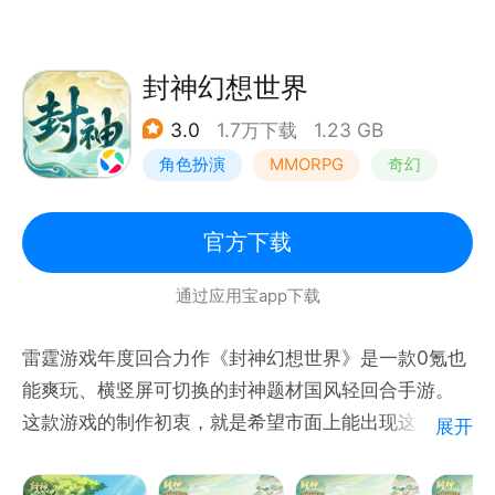
任君选择，近百个记忆中的人物、法宝法器、名场面悉
数呈现。
封神幻想世界
—— 道法万千 自由搭配其乐无穷 ——
3.0
1.7万下载
1.23 GB
创新海量功法设定，流派不同道法各异。剑、法、魔、
角色扮演
MMORPG
奇幻
体四系功法各有千秋，技能组合策略多变，进阶套路由
你定义！可以根据个人不同仙缘、选择，成就属于你的
宠物
无上大道，扬名立万，开宗立派！
官方下载
通过应用宝app下载
——自由探索 新修仙体验——
若说无缘，三千大千世界，十万菩提众生，怎么单单与
雷霆游戏年度回合力作《封神幻想世界》是一款0氪也
你想见？
能爽玩、横竖屏可切换的封神题材国风轻回合手游。
修仙绝不止修仙，除了打坐修炼破境界、渡劫飞升御心
这款游戏的制作初衷，就是希望市面上能出现这样一款
展开
魔，还能呼朋引伴勇闯试炼，游历四方寻奇遇，更能收
回合：它不用耗费太多时间，能让大家把有限的精力花
集法宝御灵宠、采集灵草炼灵丹！修仙人手艺在这里全
在策略对战的爽感里；不用花费大量金钱，最好0氪也
面展现，多方位提升你的实力，凡人到仙人虽路途漫