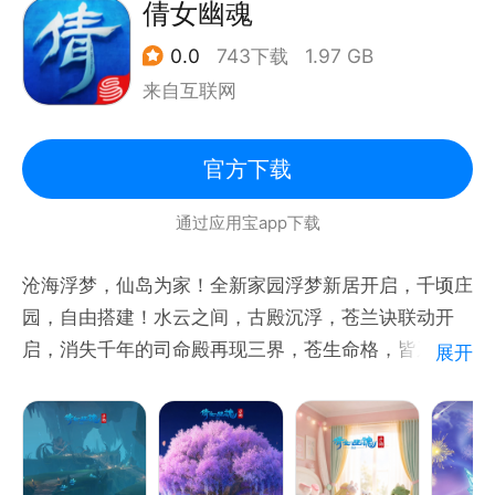
倩女幽魂
0.0
743下载
1.97 GB
来自互联网
官方下载
通过应用宝app下载
沧海浮梦，仙岛为家！全新家园浮梦新居开启，千顷庄
园，自由搭建！水云之间，古殿沉浮，苍兰诀联动开
启，消失千年的司命殿再现三界，苍生命格，皆系于
展开
此。金风万里，盛世长歌！十一金秋节日活动开启，欢
乐不断，好礼万千！天衣仙袂，别出心裁，全新时装
DIY裁剪功能开放，款式更加多变，个性变换，一衣多
穿。