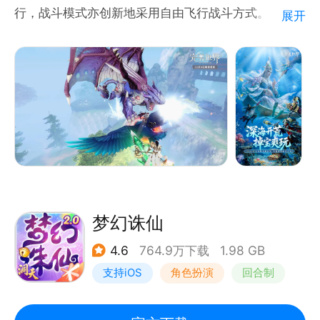
行，战斗模式亦创新地采用自由飞行战斗方式。
展开
十万豪礼全民掉宝，无忧海底斩魔除厄！完美世界掉宝
版首发！五大玩法同步登场，邀你共赴一场福利加码、
掉宝爽玩的盛夏狂欢！
梦幻诛仙
4.6
764.9万下载
1.98 GB
支持iOS
角色扮演
回合制
仙侠