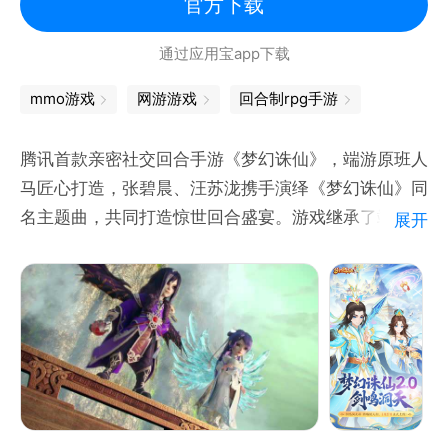
官方下载
通过应用宝app下载
mmo游戏
网游游戏
回合制rpg手游
腾讯首款亲密社交回合手游《梦幻诛仙》，端游原班人
马匠心打造，张碧晨、汪苏泷携手演绎《梦幻诛仙》同
名主题曲，共同打造惊世回合盛宴。游戏继承了端游精
展开
美Q萌画面，还原正统诛仙剧情，融合了回合战斗、御
剑飞行、3D大招、个性萌宠及特色诛仙法宝等多种经
典玩法，更加入美女主播、同城交友、跨服聊天、趣味
抢亲、花车巡游等多样亲密社交玩法，给您与众不同的
萌派仙侠回合体验！
更多福利资源，请加入官方QQ群：217994170、
563252656