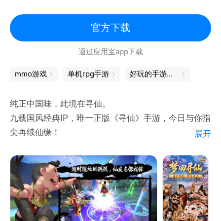
寻仙
官方下载
通过应用宝app下载
mmo游戏
单机rpg手游
好玩的手游排行榜
纯正中国味，此境在寻仙。
九载国风经典IP，唯一正版《寻仙》手游，今日与你指
尖再续仙缘！
展开
腾讯首款神话飞仙手游《寻仙》，是由《寻仙》端游原
班人马打造，匠心传承的神话中国风3D MMORPG手
游。游戏以纯正中国神话为蓝本，完美还原了瑰丽多
彩、奇幻缥缈的中国神话世界。神魔大战、破劫飞仙、
仙家多人神宠法宝对战等，无不蕴含中国民间神话的文
化底蕴。