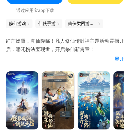
通过应用宝app下载
修仙游戏
仙侠手游
仙侠类网游排行榜
红莲燃霄，真仙降临！凡人修仙传封神主题活动震撼开
启，哪吒携法宝现世，开启修仙新篇章！
展开
全新玩法与限定时装同步解锁，更有丰厚福利等你来
领。道友速来，共赴封神之旅！
【仙界特色】
——由凡入仙 谱写凡人新篇章 ——
岂闻韶华尽何年，回首沧桑，此恨绵绵，风月如剑，看
我破天。道不尽仙凡殊途，尽人间！
带你沉浸式体验道祖韩立修仙旅途，原著各大经典宗门