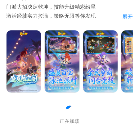
门派大招决定乾坤，技能升级精彩纷呈
战狂震撼来袭！比武大会、关宁校场、高昌迷宫、门派
激活经脉实力拉满，策略无限等你发现
展开
挑战、帮会联赛等众多PVP玩法，单挑、团战、野战任
佳人成双星桥相遇，情侣PK精彩不停
你选，更有太一斗魂坛证明你的实力！还有耐人寻味的
刀光剑影跨服汇聚，武学高手一决高下
专属角色剧情，带你领略荡气回肠的人物故事！
助战汤圆所向披靡，休闲福宝萌态无敌乾坤一脉实力升
——超大家园自由摆放 DIY烧制传家宝
级，战斗策略制定大招。奇经八脉全新升级系统——乾
拥有属于自己的家园地块，自由摆放家园建筑，亲手制
坤一脉正式开启！不同方向不同效果，炼化乾坤丹一键
作并自由陈列房屋中的家具。更有新颖“传家宝”制瓷玩
变强，全新体验等你探索。甜蜜情缘携手同行，情侣
法，从中获得人物属性的提升，并有AR投影，将虚拟
PK海量福利，为爱而战表明心意。剑会群雄荣耀之
照进现实。
战，跨服竞技高手过招，丰厚奖励静待英雄。双形态助
——情缘专属甜蜜玩法 全服真人社交
战强势来袭，助战“汤圆”惊喜登场，趣味培养相伴成
基于地理位置的真人社交火爆开启！比武招亲、八字合
长！亲密社交，经典回合，人人爱玩，《梦幻西游》手
婚、浪漫婚礼、花轿巡游、刺激抢亲、情缘任务应有尽
游，画风精美，技能超群，特效华丽，视听震撼。地图
有！更有结拜系统、师徒情义系统、个人空间、帮会和
正在加载
押镖，师门捉鬼，轻松语音沟通战斗，手控自动随心切
游戏内外梦岛社区联动社交，实现角色游戏状态、玩家
换，玩法多样趣味无限，吸引亿万玩家逐梦西游！【游
真人图片的深度互动！