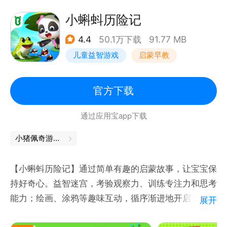
思维的重要途径。【宝宝玩排序】专为训练排序能力设
计，贴心语音、丰富场景，让宝宝的排序启蒙可以变得
小蝌蚪历险记
乐趣满满！
4.4
50.1万下载
91.77 MB
儿童益智游戏
启蒙早教
各位爸爸妈妈们不要再犹豫啦！让【宝宝玩排序】成为
你们可靠的排序启蒙小助手吧。
官方下载
产品特点：
通过应用宝app下载
1.简单有趣的界面、精心设计的动画效果；
小猪佩奇游戏大全
2.贴心语音+视觉引导，方便宝宝独立操作；
【小蝌蚪历险记】通过简单有趣的启蒙故事，让宝宝保
持好奇心。益智迷宫，考验观察力、训练专注力和思考
3.生动有趣的故事内容，轻松激发学习兴趣。
能力；绘画、涂鸦等趣味互动，循序渐进地开启宝宝绘
展开
画培养，激发艺术天赋，提升审美能力。