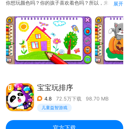
你想玩颜色吗？你的孩子喜欢着色吗？所以，来和我们
展开
一起玩幼儿着色游戏吧。许多令人惊叹的彩色涂鸦将为
孩子们带来无限的着色乐趣。
这本幼儿绘画和色彩书将帮助他们使用蜡笔、彩色铅
笔、记号笔、颜料或其他艺术媒介学习不同的颜色。通
过玩这个幼儿着色和绘画游戏，可以培养孩子的手眼协
调能力和精细运动技能。
相信你所看到的，你会发现：
*** 一本很棒的儿童和幼儿绘画书，有 16 个独特的类
别
宝宝玩排序
*** 超过 750 个有趣儿童着色页,包括 字母 ABC、数
4.8
72.5万下载
98.70 MB
字 123、农场动物、森林动物、水果、蔬菜、形状、
儿童益智游戏
颜色、运输车辆、玩具、连接点、迷宫、追踪、发光涂
料 。。。
官方下载
*** 配有彩色铅笔、蜡笔、画笔、发光涂料