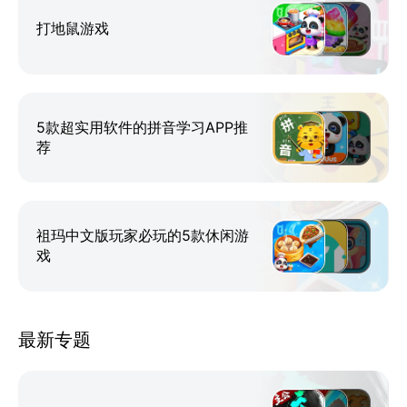
青蛙妈妈长什么样呢？还有金鱼、螃蟹、乌龟、熊
打地鼠游戏
猫……聪明的宝宝还记得它们的样子吗？快来用简单的
线条，画一画它们！
5款超实用软件的拼音学习APP推
荐
祖玛中文版玩家必玩的5款休闲游
戏
最新专题