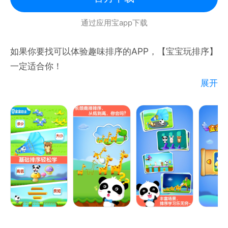
*** 图形缩放使我们可以绘制着色页中的每一个微小细
通过应用宝app下载
节
*** 迷宫涂鸦提高幼儿在着色中的逻辑技能
如果你要找可以体验趣味排序的APP，【宝宝玩排序】
*** 追踪线条并绘制发光涂鸦图，连接点让孩子们学习
一定适合你！
数字
展开
*** 记忆绘画补充消失的线条
【宝宝玩排序】是一款妙趣横生的益智启蒙APP。APP
摆脱枯燥被动的启蒙，拥有6个魔幻场景，将排序学习
与奇幻故事融合，分别从长短、大小、高低、多少等多
方位进行排序大训练，这种方式可以轻松激发宝宝的想
象力和学习兴趣，为宝宝开启互动式排序启蒙，增添更
多学习乐趣。
更重要的是，进入排序思维训练的关键时期后，启蒙排
序思维不仅有助于宝宝阅读能力的培养，也是训练逻辑