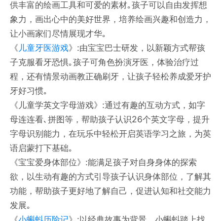
供丰富的绘画工具和可爱的素材｡孩子可以自由发挥想
象力，画出心中的美好世界，培养绘画兴趣和创造力，
让小画家们尽情展现才华｡
《
儿童牙医游戏
》:由宝宝巴士研发，以新颖方式帮孩
子克服看牙恐惧｡孩子可角色扮演牙医，体验治疗过
程，还有情景动画教正确刷牙，让孩子轻松养成爱牙护
牙好习惯｡
《儿童学英文字母游戏》:通过有趣的互动方式，如字
母连连看､拼图等，帮助孩子认识26个英文字母，提升
字母识别能力，在玩乐中轻松开启英语学习之旅，为英
语启蒙打下基础｡
《宝宝爱身体部位》:能满足孩子对自身身体的探索
欲，以生动有趣的方式引导孩子认识身体部位，了解其
功能，帮助孩子更好地了解自己，促进认知和社交能力
发展｡
《
小蝌蚪历险记
》:以经典故事为背景，小蝌蚪踏上找