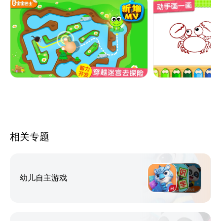
由经典童谣故事“小蝌蚪找妈妈”改编的启蒙互动APP
——【小蝌蚪历险记】来啦！
小蝌蚪出生了，它们却发现妈妈不见了，于是它们开启
了寻找妈妈的旅程。
途中它们遇到了金鱼、螃蟹、乌龟、熊猫，可它们都不
是小蝌蚪的妈妈。
历经千辛万苦，小蝌蚪找到了青蛙妈妈了吗？宝宝们，
一起来看看吧。
相关专题
【观察力训练，体验亲子互动】
为了找到妈妈，小蝌蚪什么困难都不怕。宝宝快帮小蝌
幼儿自主游戏
蚪游回妈妈的身边吧！迷宫探险，考考宝宝的观察力。
【绘画启蒙，发挥宝宝创造力】