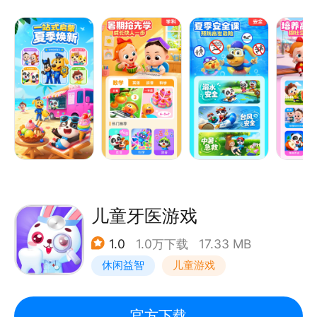
【宝宝巴士直通车】
第一站：
到达动画乐园，随心点播
亲子动画：全新IP依娜和恰恰上线！他们将引领宝宝学
习新知识，开启一段充满欢笑的启蒙旅程。
百科科普：用动画视频生动演绎天气变化、动植物生
长、季节轮转等不同主题自然百科知识。
第二站：
探访儿歌王国，听见世界
儿童牙医游戏
生活习惯：包含哄睡叫早、饮食习惯、卫生好习惯、安
1.0
1.0万下载
17.33 MB
全指南等儿歌，呵护幼儿成长。
休闲益智
儿童游戏
国学熏陶：将唐诗宋词、三字经等经典国学编成儿歌，
唱读结合，传递优秀传统文化。
官方下载