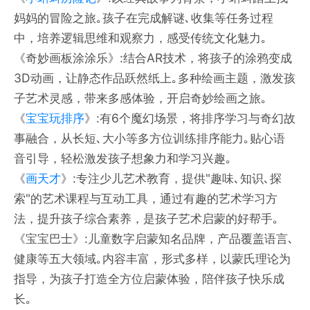
妈妈的冒险之旅｡孩子在完成解谜､收集等任务过程
中，培养逻辑思维和观察力，感受传统文化魅力｡
《奇妙画板涂涂乐》:结合AR技术，将孩子的涂鸦变成
3D动画，让静态作品跃然纸上｡多种绘画主题，激发孩
子艺术灵感，带来多感体验，开启奇妙绘画之旅｡
《
宝宝玩排序
》:有6个魔幻场景，将排序学习与奇幻故
事融合，从长短､大小等多方位训练排序能力｡贴心语
音引导，轻松激发孩子想象力和学习兴趣｡
《
画天才
》:专注少儿艺术教育，提供"趣味､知识､探
索"的艺术课程与互动工具，通过有趣的艺术学习方
法，提升孩子综合素养，是孩子艺术启蒙的好帮手｡
《宝宝巴士》:儿童数字启蒙知名品牌，产品覆盖语言､
健康等五大领域｡内容丰富，形式多样，以蒙氏理论为
指导，为孩子打造全方位启蒙体验，陪伴孩子快乐成
长｡