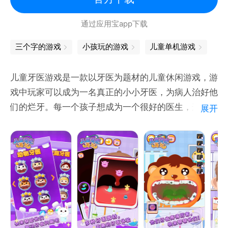
第三站：
通过应用宝app下载
前往故事小岛，放飞想象
尽情推理：原创热门侦探故事，邀请宝宝和猴子警长、
三个字的游戏
小孩玩的游戏
儿童单机游戏
啦咘啦哆警长一起破案，欢乐推理。
快乐阅读：宝宝巴士精选童话绘本、宝宝巴士绘本故事
儿童牙医游戏是一款以牙医为题材的儿童休闲游戏，游
等丰富儿童绘本，宝宝能够自主阅读。
戏中玩家可以成为一名真正的小小牙医，为病人治好他
们的烂牙。每一个孩子想成为一个很好的医生，这是你
展开
第四站：
的梦想吗？现在你有机会来对待真正的病人，你想要更
畅游互动小镇，自由探索
多的享受这！进行疯狂的牙医程序：可以用多达16种
探索百科：小宝宝从哪来？春节为什么要贴春联？宝宝
对牙齿的操作，刷黄牙，去掉糖渣，拔掉黑牙，修补牙
快来体验科普互动，亲自揭秘。
洞，去掉残渣等等的操作，让你感受到一个小小的牙医
职业认知：消防员、医生、警察、汽修师、宇航员、甜
应该做的事情 。
品师等百变职业，宝宝都能扮演。
除了有6个人物可以选择，还有6种动物可以让你选
择，多达16种的牙医操作，让你真正的做一个小小的
赶快乘坐【宝宝巴士】，体验海量好听好看好玩的内容
牙齿的乐趣