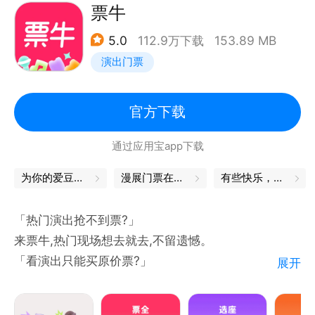
让热爱更加简单纯粹！
票牛
纷玩岛独家优先购：先人一刻，感受LIVE现场的至上
5.0
112.9万下载
153.89 MB
快乐；
演出门票
候补抢票：有序候补，退款无忧，让每一位“真心想买
票的你”都能享受到原价票的快乐；
一键抢票：一触即达，告别复杂切换，一键精准出击！
官方下载
纷玩岛用分秒的优势助力奔赴你的热爱！
通过应用宝app下载
更多玩法，更多机会，你的期待和热爱，让纷玩岛来守
护。
为你的爱豆，打call吧
漫展门票在哪买
有些快乐，我自己能给！
【「岛」：岛上生活，不止抢票】
「热门演出抢不到票?」
陪你记录演唱会现场精彩瞬间，带你感受最真实的震撼
来票牛,热门现场想去就去,不留遗憾。
现场，为你保存最独一无二的惊喜瞬间；
「看演出只能买原价票?」
展开
官方明星艺人限定正品周边随心购，将所有最灿烂的回
来票牛,海量演出超值折扣,买票更省。
忆和爱意收藏。
「想看的演出不能选座?」