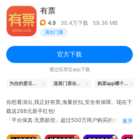
有票
4.9
30.4万下载
59.36 MB
演出门票
官方下载
通过应用宝app下载
为你的爱豆，打call吧
漫展门票在哪买
购票app哪个好
你想看演出,我正好有票,海量折扣,安全有保障。现在下
载送268元新手红包!
「平台保真·无票赔偿」超过500万用户购买的大平
展开
台，平台验票，确保真票!
「票源丰富·灵活取票」与上百家演出主办方、票务总