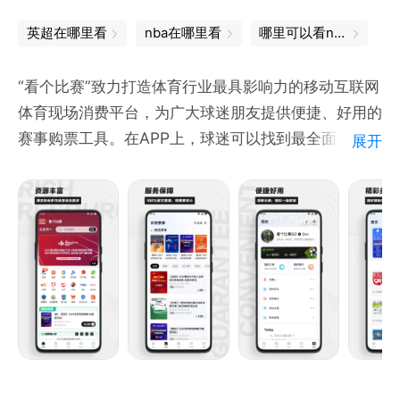
热门演出每周抽奖，轻轻一点，免费带你亲临爱豆现
英超在哪里看
nba在哪里看
哪里可以看nba
场。
“看个比赛”致力打造体育行业最具影响力的移动互联网
体育现场消费平台，为广大球迷朋友提供便捷、好用的
赛事购票工具。在APP上，球迷可以找到最全面、最精
展开
彩的体育赛事现场并直接购票，平台业务范围覆盖国内
外各类体育活动资源，包含数字化票务、体育培训、
Hospitality/体育观赛游、体育衍生品四大细分领域。
让球迷回归赛场！一起看个比赛，为自己支持的球队加
油助威！
请记住：“买球票，就上看个比赛”！
平台所售票品均为官方票务合作，100%真实票源，官
方微信/微博/小红书等全平台同号【看个比赛】，欢迎