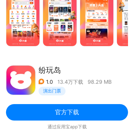
红包折扣优惠不停
特色栏目粉丝福利
【爱•特色福利】低价折扣票、免费看演出、粉丝专属
礼，一言不合就送送送！每天打开总有惊喜！
【看•有范频道】全新上线「发现」特区，麦小编每天
更新演出资讯，为热爱现场的你精编各类养眼专栏，你
纷玩岛
要的潮、燥、闹、静、有态度的娱乐生活，只需一个大
1.0
13.4万下载
98.29 MB
麦APP！
演出门票
【简•购票流程】优质的在线选座流程，支持同项目多
票价多数量合并支付，便捷的电子票兑换，给你棒棒哒
官方下载
订票体验！
通过应用宝app下载