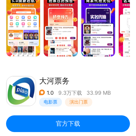
代、大型票务公司合作，票源保证；全程客服贴心服
务，配送、现场取票灵活。
【关于有票】
有票(www.ypiao.com)隶属于湖北有票科技有限公
司，成立与2019年8月，是一个全新的门票交易平
台，粉丝买票卖票必备工具。任何组织或个人都可以通
过有票购票，有多的票也可以在有票卖票。 有票独创
的安全保障服务，让您购票无需任何担忧。
大河票务
1.0
9.3万下载
33.99 MB
大麦、猫眼、秀动、淘票票、大麦网、票星球、摩天
电影票
演出门票
轮、票牛买不到票，就来有票：大麦、猫眼、秀动、淘
票票、大麦网、票星球、摩天轮、票牛有售票的，来有
票更便宜。
官方下载
大河票务、保利票务、摩天轮票务、永乐票务、河马票