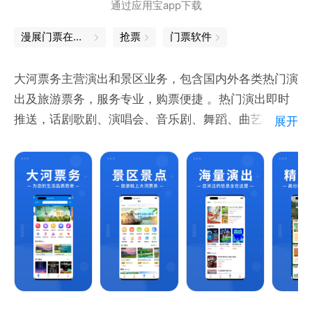
通过应用宝app下载
务、云村有票买不到的，都可以上有票网！
漫展门票在哪买
抢票
门票软件
【联系方式】
1 点击有票APP-我的,在用户反馈里留言
大河票务主营演出和景区业务，包含国内外各类热门演
2 邮箱:contact@ypiao.com
出及旅游票务，服务专业，购票便捷 。热门演出即时
3 微信公众号: youpiao007
推送，话剧歌剧、演唱会、音乐剧、舞蹈、曲艺杂技、
展开
4 官方客服电话：4000809208
展览大全等应有尽有；大型演出，随时随地先人一步抢
先得票，享受一站式闭环体验 ；