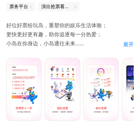
【想•找我吐槽】
票务平台
演出抢票看我的
体验反馈：点击大麦App－设置，在“用户反馈”页面留
言即可。
好位好票纷玩岛，重塑你的娱乐生活体验；
官方微博：关注新浪微博@大麦客户端。
更快更好更有趣，助你追逐每一分热爱；
小岛在你身边，小岛通往未来……
展开
【星•热门演出】周杰伦、五月天、薛之谦、邓紫棋、
张学友、蔡依林、汪峰、张艺兴、陈伟霆、鹿晗、田馥
【「纷」：焕新视界，触启现场】
甄、草莓音乐节等热门演出陆续上架中，爱豆们要及时
“纷玩岛”UI界面全新升级，小岛大翻修！
订阅演出，看脸拼手速了！
热门演出、精彩现场、IDOL周边……一眼尽享。
在每一次滑动中探索新的精彩，在每一次点击中靠近你
的热爱。
前所未有的舒适流畅体验，LIVE现场的快乐，从指尖
触击的第一刻就开始了～
【「玩」：花式抢票，非凡体验】