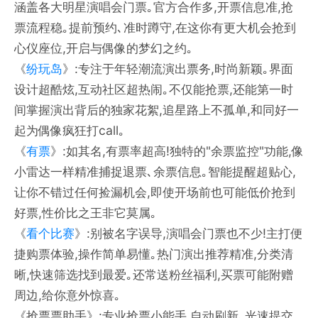
涵盖各大明星演唱会门票｡官方合作多,开票信息准,抢
票流程稳｡提前预约､准时蹲守,在这你有更大机会抢到
心仪座位,开启与偶像的梦幻之约｡
《
纷玩岛
》:专注于年轻潮流演出票务,时尚新颖｡界面
设计超酷炫,互动社区超热闹｡不仅能抢票,还能第一时
间掌握演出背后的独家花絮,追星路上不孤单,和同好一
起为偶像疯狂打call｡
《
有票
》:如其名,有票率超高!独特的"余票监控"功能,像
小雷达一样精准捕捉退票､余票信息｡智能提醒超贴心,
让你不错过任何捡漏机会,即使开场前也可能低价抢到
好票,性价比之王非它莫属｡
《
看个比赛
》:别被名字误导,演唱会门票也不少!主打便
捷购票体验,操作简单易懂｡热门演出推荐精准,分类清
晰,快速筛选找到最爱｡还常送粉丝福利,买票可能附赠
周边,给你意外惊喜｡
《抢票票助手》:专业抢票小能手,自动刷新､光速提交