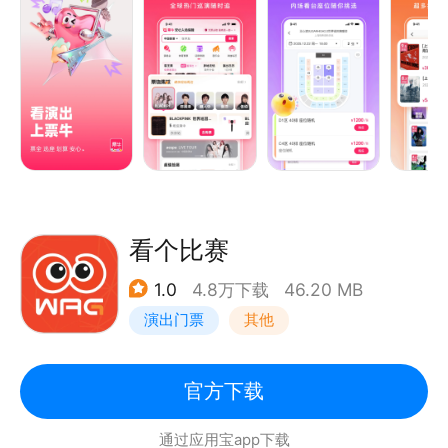
来票牛,前排好位随心挑选,体验更佳。
快速上岛，放开来玩！
【看演出上票牛】
◆出票保真 无票赔付◆
先验票，后发货，出票保真，无票平台先行赔付，有担
保更靠谱，数百万用户的共同选择。
◆演出先看后付开创者◆
票牛率先联合支付宝&芝麻信用,推出先看演出后付款，
双重保障更放心。
看个比赛
◆海量演出 超值折扣◆
1.0
4.8万下载
46.20 MB
演唱会、音乐节、话剧、脱口秀...你想看的演出全都
演出门票
其他
有，超值折扣尽享低价。
◆热门演出 加速抢票◆
抢票手速总是过慢？专属链接，提前排队，加速抢票，
官方下载
帮你快人一步。
通过应用宝app下载
◆轻轻一点 免费观演◆