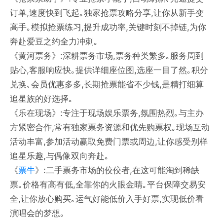
订单,速度快到飞起｡独家抢票攻略分享,让你从新手变
高手｡模拟抢票练习,提升成功率,关键时刻不掉链,为你
奔赴爱豆之约全力冲刺｡
《黄河票务》:深耕票务市场,票务种类繁多｡服务周到
贴心,客服响应快｡提供详细座位图,选座一目了然｡积分
兑换､会员优惠多多,长期抢票能省不少钱,是精打细算
追星族的好选择｡
《乐在现场》:专注于现场娱乐票务,氛围热烈｡与主办
方紧密合作,常有独家票务资源和优先购票权｡现场互动
活动丰富,参加活动赢取免费门票或周边,让你感受别样
追星乐趣,与偶像双向奔赴｡
《
票牛
》:二手票务市场的佼佼者,在这可能淘到稀缺
票｡价格有高有低,全靠你的火眼金睛｡平台保障交易安
全,让你放心购买｡运气好能低价入手好票,实现低价看
演唱会的梦想｡