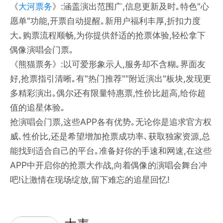
《
大河票务
》:涵盖演出范围广,信息更新及时｡特色"心
愿单"功能,开票自动提醒｡新用户福利丰厚,折扣力度
大｡购票流程顺畅,为你提供舒适的抢票体验,轻松拿下
偶像演唱会门票｡
《熊猫票务》:以可爱形象示人,服务却不含糊｡界面友
好,抢票指引清晰｡有"热门推荐""附近演出"板块,发现更
多精彩演出｡偶尔还有限量特惠票,性价比超高,给你超
值的追星体验｡
抢演唱会门票,这些APP各有优势｡无论你是追求官方权
威､性价比,还是希望增加抢票成功率､获取独家资源,总
能找到适合自己的平台｡准备好你的手速和网速,在这些
APP中开启你的抢票大作战,向着偶像的演唱会舞台冲
吧!让激情在现场绽放,留下难忘的追星回忆!