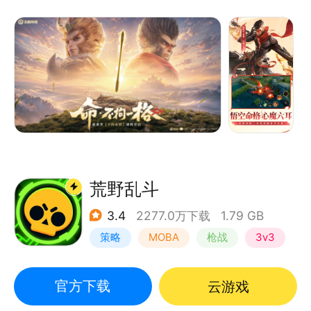
带来花式作战乐趣！10秒实时跨区匹配，与好友开黑
上分，向最强王者进击！多款英雄任凭选择，一血、五
杀、超神，实力碾压，收割全场！敌军即将到达战场，
王者召唤师快来集结好友，准备团战，就在《王者荣
耀》！
荒野乱斗
3.4
2277.0万下载
1.79 GB
策略
MOBA
枪战
3v3
官方下载
云游戏