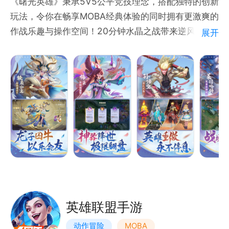
《曙光英雄》秉承5V5公平竞技理念，搭配独特的创新
玩法，令你在畅享MOBA经典体验的同时拥有更激爽的
作战乐趣与操作空间！20分钟水晶之战带来逆风翻盘
展开
新花样；80+原创英雄自由选择，个性皮肤拒绝粗制滥
造，新英雄秀实力舍你其谁！还不快喊上好友，马上开
团！
英雄联盟手游
动作冒险
MOBA