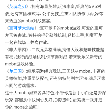
《
英魂之刃
》:拥有海量英雄,玩法丰富,经典的5V5对
战,还有冒险模式等｡公平竞技,注重团队协作,为玩家带
来热血的moba对战盛宴｡
《
宝可梦大集结
》:宝可梦IP的moba游戏,可爱的宝可
梦形象参战｡独特的得分获胜机制,轻松上手,和宝可梦
一起在战场上并肩作战｡
《非人学园》:二次元风格满满,搞怪人设和趣味技能超
有梗｡独特的战场机制,快节奏对战,带来欢乐又新奇的
moba游戏体验｡
《
梦三国
》:继承端游经典玩法,三国题材moba｡丰富的
英雄技能,注重团队配合,还有独特的副本玩法,满足玩家
不同的游戏需求｡
这十大moba游戏各具特色,不管你是新手小白还是资深
玩家,都能从中找到心头好｡别犹豫啦,赶紧挑一款开启
你的moba之旅吧!