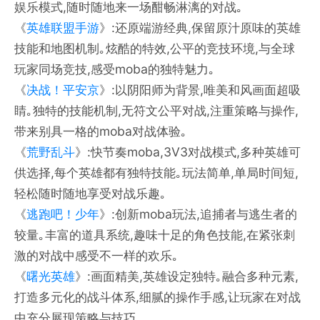
娱乐模式,随时随地来一场酣畅淋漓的对战｡
《
英雄联盟手游
》:还原端游经典,保留原汁原味的英雄
技能和地图机制｡炫酷的特效,公平的竞技环境,与全球
玩家同场竞技,感受moba的独特魅力｡
《
决战！平安京
》:以阴阳师为背景,唯美和风画面超吸
睛｡独特的技能机制,无符文公平对战,注重策略与操作,
带来别具一格的moba对战体验｡
《
荒野乱斗
》:快节奏moba,3V3对战模式,多种英雄可
供选择,每个英雄都有独特技能｡玩法简单,单局时间短,
轻松随时随地享受对战乐趣｡
《
逃跑吧！少年
》:创新moba玩法,追捕者与逃生者的
较量｡丰富的道具系统,趣味十足的角色技能,在紧张刺
激的对战中感受不一样的欢乐｡
《
曙光英雄
》:画面精美,英雄设定独特｡融合多种元素,
打造多元化的战斗体系,细腻的操作手感,让玩家在对战
中充分展现策略与技巧｡