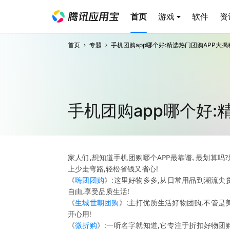
首页
游戏
软件
资
首页
专题
手机团购app哪个好:精选热门团购APP大揭
手机团购app哪个好:
家人们,想知道手机团购哪个APP最靠谱､最划算吗
上少走弯路,轻松省钱又省心!
《
嗨团团购
》:这里好物多多,从日常用品到潮流尖
自由,享受品质生活!
《
生城世朝团购
》:主打优质生活好物团购,不管是
开心用!
《
微折购
》:一听名字就知道,它专注于折扣好物团