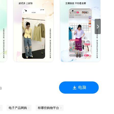
+轮投资；
商称号
资；
电脑
B
电子产品网购
有哪些购物平台