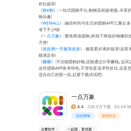
价比超高!
《
购e购
》:一站式团购平台,购物流程超便捷｡丰富
物乐趣!
《
WEMALL
》:融合时尚与生活的团购APP,汇聚众
省下不少钱!
《
一点万象
》:聚焦商场团购,将线下商场好物搬到
方便!
《
批批网一手服装批发
》:服装爱好者的福音!这里
能满足你!
《
赚赚
》:不仅能团购好物,还能通过分享赚钱｡边买
这些团购APP各有特色,不管你是追求性价比,还
适合自己的那一款,赶紧下载试试吧!
一点万象
4.4
328.5万下载
63.04 M
综合商城
团购特卖
点餐软件
一起团，更优惠