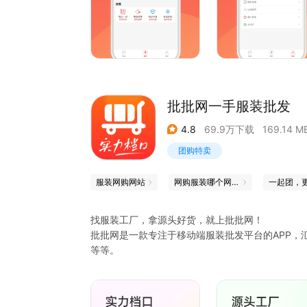
程，提高考试通过率。
英语闯关 结合英语学习的特点，我们设计了多种
松愉快的氛围中提高英语能力。
购物返金币，我们还提供了购物返金币的福利，让
内容丰富多样 我们拥有庞大的题库和不断更新的
批批网一手服装批发
4.8
69.9万下载
169.14 M
团购特卖
服装网购网站
网购服装哪个网站好
一起团，
找服装工厂，拿源头好货，就上批批网！
批批网是一款专注于移动端服装批发平台的APP，
等等。
批批网作为服装交易平台，专门为服装工厂、批发
对接工厂批发商拿一手货源，平台实现0加价，减
批批网涵盖女装、男装、童装、饰品、鞋帽箱包等