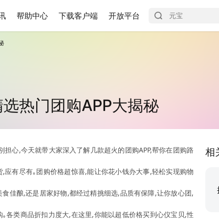
讯
帮助中心
下载客户端
开放平台
秘
精选热门团购APP大揭秘
?别担心,今天就带大家深入了解几款超火的团购APP,帮你在团购路
相
货,应有尽有｡团购价格超惊喜,能让你花小钱办大事,轻松实现购物
美食佳酿,还是居家好物,都经过精挑细选,品质有保障,让你放心团,
购｡各类商品折扣力度大,在这里,你能以超低价格买到心仪宝贝,性