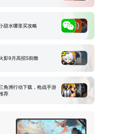
小甜水哪里买攻略
火影9月高招S前瞻
三角洲行动下载，枪战手游
推荐