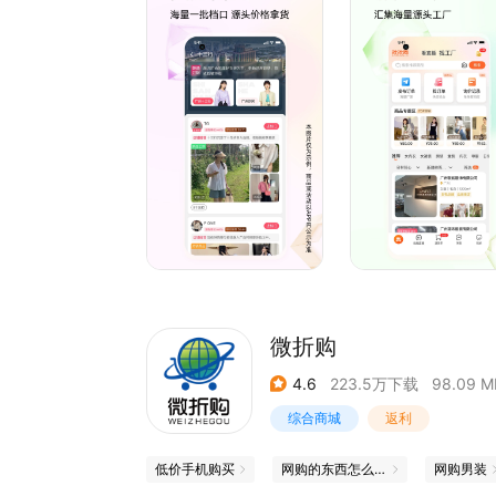
售优选平台。
【发展历史】
2015年5月，批批网正式成立；
2015年8月，批批网正式上线交易功能；
2015年12月，批批网单月交易额突破300万；
2016年6月，批批网获得劲霸男装（劲邦资本）A
2018年12月，批批网全年交易额突破2亿；
2019年1月，批批网荣获中国十大纺织服饰箱包电
2019年3月，批批网获得钟鼎创投的B轮6000万投
2020年1月，批批网荣获中国B2B百强企业称号；
2020年12月，批批网全年交易额突破10亿；
2021年12月，批批网荣获高新技术企业称号；
2023年，批批网荣获创新型中小企业称号；
微折购
4.6
223.5万下载
98.09 M
综合商城
返利
低价手机购买
网购的东西怎么查正品
网购男装