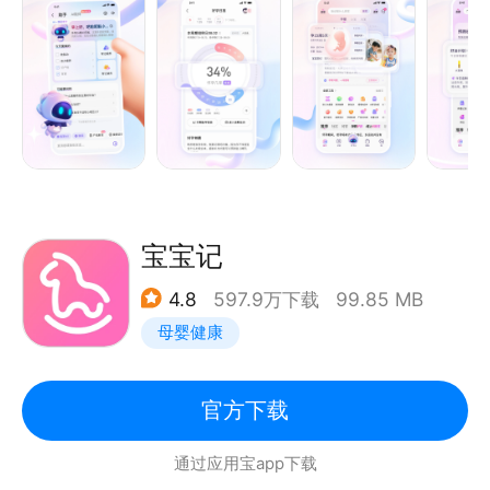
【记经期】大姨妈、月经期记录管家、排卵预测、同房
提醒、孕前检查攻略，轻松迎接好孕。
【记孕期】各孕周胎儿发育图解、产检、饮食营养、护
理、胎教等知识科普，AI解读B超单，助你掌握孕期关
键节点。
【育儿百科】0-7岁科学育儿指南，涵盖喂养、早教、
健康护理，新手爸妈轻松上手。
【米卡AI问答】基于您的孕周/宝宝月龄、生活习惯等
宝宝记
数据，提供1v1精准解答。
4.8
597.9万下载
99.85 MB
【成长记录】一键记录宝宝身高、体重、疫苗接种，生
母婴健康
成专属成长曲线，记录宝宝相册。
【多宝切换】一键切换育龄状态，告别信息繁琐筛选，
看知识、找工具更便捷。
官方下载
【爸爸版】专为准爸爸设计，提供孕期陪伴、育儿干
通过应用宝app下载
货。