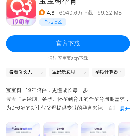
宝宝树孕育
个性化的专属育儿指导：在家早教视频指导、辅食食
4.8
6040.6万下载
99.22 MB
谱、故事儿歌、成长评估等都在这里。
育儿社区
【亲宝宝商城】
亲宝宝产品，宝宝放心用。
以“科学”、“品质”、“安全”为品牌理念，为孕妈及0-6
官方下载
岁婴幼儿提供纸尿裤、纸品、喂养用品、童装、玩具、
通过应用宝app下载
零食辅食等多品类产品。育儿专家团的专业把关和头部
供应链的品质保证，让每一位宝宝和家长都能享受到高
看着你长大，辛苦也是一种幸福
宝妈最爱用的app，都在这里
孕期计算器
品质、高性价比的产品体验。
宝宝树- 19年陪伴，更懂成长每一步
在使用过程中遇到任何问题，欢迎反馈给我们：
覆盖了从经期、备孕、怀孕到育儿的全孕育周期需求，
-在线反馈：打开亲宝宝，点击“我的”-“意见反馈”
为0-6岁的新生代父母提供专业的孕育知识、百款实用
展开
-微博：@亲宝宝APP官方
工具、宝宝成长记录、结交同频宝妈，让育儿之路更轻
-官网：www.qinbaobao.com
松、更科学。