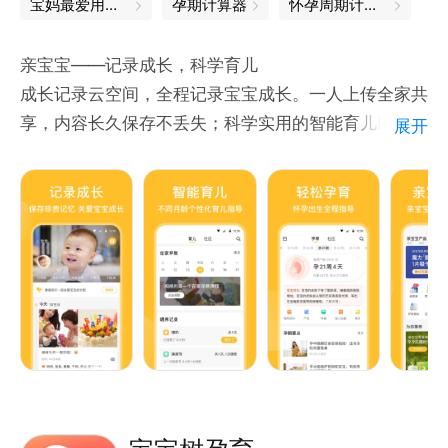
宝妈最爱用的app，都在这里
孕期计算器
怀孕周期计算器
邀请亲友，一起分享宝宝的成长点滴，与爱的人共同见
证宝宝的每一步成长。
亲宝宝——记录成长，科学育儿
成长记录云空间，全程记录宝宝成长。一人上传全家共
#吃饭睡觉聊八卦，一起扎堆她她圈#
享，内容长久保存不丢失；科学实用的智能育儿助手，
展开
一个可以分享心事，与同好结盟，供你安放情感的真实
针对孕期和不同阶段的宝宝，进行个性化孕育指导；亲
女性社区！多个火
宝宝品牌商品，专注宝宝成长所需，千万家庭放心之
选。
【成长记录云空间】
宝宝的照片、视频均可智能上传，邀请家人加入，安全
私密、互动分享。“成长MV”功能，让宝宝的成长记录
更加有趣。
【智能育儿助手】
专业的孕期指导：每周须知、产检提醒、能不能吃等，
助你顺利度过整个孕期。还可以在社区和孕妈们一起交
流分享。