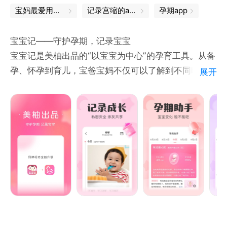
【宝妈社区】跟同城同龄妈妈交流怀孕经验，分享育儿
宝妈最爱用的app，都在这里
记录宫缩的app
孕期app
心得，答疑解惑，带娃路上不孤单。
【专家课堂】育儿大咖在线科普，为你提供科学可靠的
宝宝记——守护孕期，记录宝宝
孕育建议。
宝宝记是美柚出品的“以宝宝为中心”的孕育工具。从备
【米卡会员】超8000元孕育权益，现在限时活动，开
孕、怀孕到育儿，宝爸宝妈不仅可以了解到不同时期的
展开
卡就送纸尿裤、酸奶、果泥、巧克力等实物好礼，羊毛
孕育知识，还可以全程记录宝宝的成长。宝宝记支持使
必薅！
用小视频、照片、文字进行记录，仅限邀请的亲友可
见。
#主要功能
【记录成长】
支持小视频、照片、文字，记录宝宝的成长点滴；可以
设置家人共享，牵挂的亲友，可以同时看到宝宝的记
录；仅限邀请的亲友可见，严格保护宝宝的隐私。