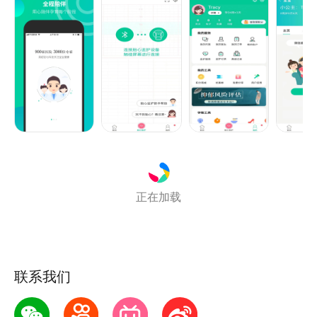
及孕妇在家中进行日常检查的需要。
产品简介：“微胎心”是以胎心监护为核心，同时具有胎
儿胎音采集、收藏、为主要功能的母婴类APP，并为用
户提供孕教课程、孕期工具，可切换孕期、育儿模式。
“微胎心”远程胎心监护系统，让孕晚期的孕妇在家享受
“医疗级”的胎心监护服务，免去在医院排队的等待之
苦，从根本上改善围产期孕妇胎心监护服务水平，提升
中国新生儿围产质量，让孕妈妈安心，全家放心。
产品特色：
正在加载
【胎心监护】：采用无线连接微胎心监护仪设备，孕妇
可随时随地进行胎心监测并上传至孕妇所属医院的专属
医生进行判读、指导。
【课堂】：汇集国内知名妇科、产科、儿科专家，为孕
联系我们
妇提供精品孕教课、育儿课。
【工具】包含数胎动、产检提醒、疫苗提醒、成长发育