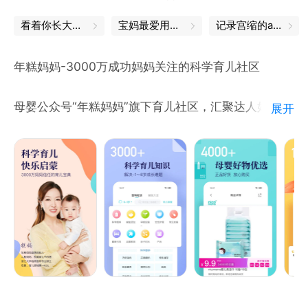
看着你长大，辛苦也是一种幸福
宝妈最爱用的app，都在这里
记录宫缩的app
年糕妈妈-3000万成功妈妈关注的科学育儿社区
母婴公众号“年糕妈妈”旗下育儿社区，汇聚达人妈妈辅
展开
食育儿经验，帮宝宝树立信心，让宝宝赢在起跑线。
// 这里有什么 //
- 这里有科学权威的育儿干货，从宝宝孕育、宝宝辅
食、宝宝儿歌到早教启蒙，帮妈妈网罗婴幼儿童育儿知
识，帮宝宝树立好习惯，让宝宝知道更多，让母亲宝宝
亲子互动更棒；
- 这里有严选母婴好物，从宝宝辅食、婴儿奶粉、儿童
绘本、到儿童玩具，妈妈圈子都在用；
- 这里有育儿界、儿童教育界、医学界大咖老师的实用