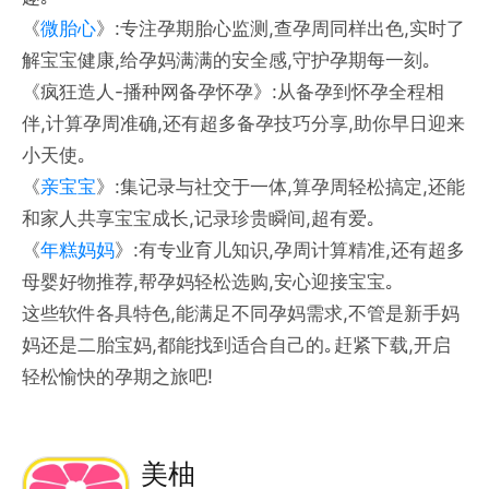
《
微胎心
》:专注孕期胎心监测,查孕周同样出色,实时了
解宝宝健康,给孕妈满满的安全感,守护孕期每一刻｡
《疯狂造人-播种网备孕怀孕》:从备孕到怀孕全程相
伴,计算孕周准确,还有超多备孕技巧分享,助你早日迎来
小天使｡
《
亲宝宝
》:集记录与社交于一体,算孕周轻松搞定,还能
和家人共享宝宝成长,记录珍贵瞬间,超有爱｡
《
年糕妈妈
》:有专业育儿知识,孕周计算精准,还有超多
母婴好物推荐,帮孕妈轻松选购,安心迎接宝宝｡
这些软件各具特色,能满足不同孕妈需求,不管是新手妈
妈还是二胎宝妈,都能找到适合自己的｡赶紧下载,开启
轻松愉快的孕期之旅吧!
美柚