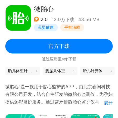
课程，帮你解决育儿早教难题；
微胎心
- 这里有达人妈妈帮你总结的带娃妙招，有辣妈分享的
2.0
12.0万下载
43.56 MB
育儿经验和美妆心得，让你一边养娃一边美美哒。
母婴健康
手机辅助
// 什么人需要 //
-不知道怎么养娃的新手妈妈，来这里也能成为妈妈圈
官方下载
的育儿达人；
通过应用宝app下载
-育儿颇有心得的妈妈，来分享从备孕到怀孕的孕期经
验，成为育儿大咖；
胎儿体重计算器
测胎儿体重计算器
胎儿计算体重器
// 重点推荐 //
微胎心”是一款用于胎心监护的APP，由北京春闱科技
【宝宝辅食】在这里，妈妈们能找到各年龄段的宝宝食
有限公司开发，结合自主研发的微胎心监测仪，为孕妇
谱：婴儿辅食、幼儿辅食、新生儿辅食、补锌辅食、补
提供远程监护服务。通过蓝牙使微胎心监护仪与手机通
展开
贴辅食、补钙辅食······
信，上传监护数据至云端，医生判读孕妇上传的监测数
【宝宝教育】教你怎么给宝宝挑选绘本故事和儿童玩
据并远程诊断、指导孕妇。可以满足医院产科、诊所以