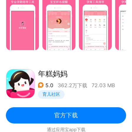
松应对各种情况。
更有各种方便的（能不能吃、能不能做等）工具轻松帮
助怀孕期妈妈在怀孕期就做好各种准备。
怀孕管家的特色功能有：
【超方便】每天独有宝宝变化和妈妈变化提示，让怀孕
妈妈更了解宝宝和自己。
【超实用】孕育百科提供各种知识，轻松应用从备孕，
怀孕，育儿等个个时期遇到的问题
年糕妈妈
【超好用】能不能吃、能不能做、等特色小工具应有尽
5.0
362.2万下载
72.03 MB
有
育儿社区
【超快捷】更有贴心的提醒每天提醒怀孕妈妈注意事
项，更能告知腹中宝宝状态。
官方下载
通过应用宝app下载