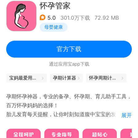
【孕期助手】
怀孕管家
模拟B超图像，清晰捕捉宝宝的每日变化；能不能做、
5.0
301.0万下载
72.92 MB
能不能吃一查便知，提供孕期不同阶段的营养食谱；每
母婴健康
一次产检提醒和数据解释，轻松看懂产检单；在线了解
孕期症状，告别孕慌慌，让妈妈孕期无忧。
官方下载
【育儿助手】
通过应用宝app下载
备孕到育儿，医生专业背书，权威科普的趣味小视频，
从预测排卵到记录胎动，从怀孕到拍嗝，从胎教音乐到
宝妈最爱用的app，都在这里
孕期计算器
怀孕周期计算器
宝宝儿歌，从备孕知识到营养辅食……丰富的孕育知
识，齐全的孕育小工具，解决宝宝成长中的小烦恼。
孕期怀孕神器，专业的备孕、怀孕期、育儿助手工具，
百万怀孕妈妈的选择！
【宝妈社区】
胎儿发育每天提醒，让你时刻知道腹中宝宝的发育状
展开
千万宝妈在线交流，分享备孕、怀孕、育儿中的感受经
态。
验和生活日常；还有同城、同龄、同预产期的妈妈圈，
妈妈变化能让怀孕妈妈知道怀孕每一天的身体变化，轻
轻松找到归属感。