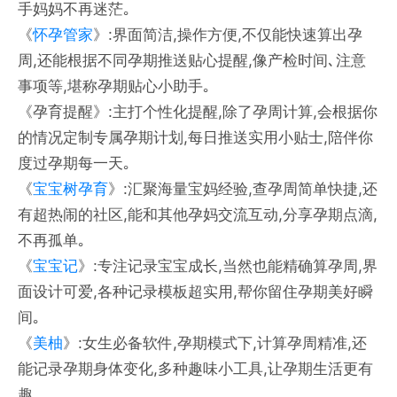
手妈妈不再迷茫｡
《
怀孕管家
》:界面简洁,操作方便,不仅能快速算出孕
周,还能根据不同孕期推送贴心提醒,像产检时间､注意
事项等,堪称孕期贴心小助手｡
《孕育提醒》:主打个性化提醒,除了孕周计算,会根据你
的情况定制专属孕期计划,每日推送实用小贴士,陪伴你
度过孕期每一天｡
《
宝宝树孕育
》:汇聚海量宝妈经验,查孕周简单快捷,还
有超热闹的社区,能和其他孕妈交流互动,分享孕期点滴,
不再孤单｡
《
宝宝记
》:专注记录宝宝成长,当然也能精确算孕周,界
面设计可爱,各种记录模板超实用,帮你留住孕期美好瞬
间｡
《
美柚
》:女生必备软件,孕期模式下,计算孕周精准,还
能记录孕期身体变化,多种趣味小工具,让孕期生活更有
趣｡