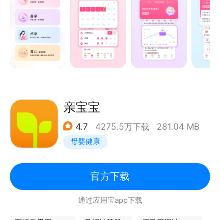
康、情感、瘦身、美容、购物的知识贴，内置真实的女
生交流区，陪伴女性的每一个重要时期！
#智能预测，及时提醒月经期#
女生的贴身健康管家，记录、预测、提醒，一应俱全，
记录你每天的心情、健康细节，帮助你养成良好的生活
习惯，让你随时了解自己的生理状况。
亲宝宝
#不同模式，关爱需求各异的女性#
4.7
4275.5万下载
281.04 MB
提供经期、备孕、怀孕、育儿四大模式。科学备孕，排
母婴健康
卵日一查便知；健康怀孕，知识每日推送，食物能不能
吃一查便知；育儿护航，记录宝宝成长每一刻。
官方下载
#亲友也能参与的育儿时光#
通过应用宝app下载
轻松记录宝宝成长的每个珍贵瞬间。智能上传宝宝的照
片和视频，自动创建一个安全且私密的成长空间。支持