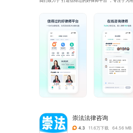
我们致力于“打造信得过的好律师平台”，专注于为
题。
我们的服务内容包括：律师咨询、合同协议拟定、
姻家庭事务处理、刑事辩护、劳动纠纷调处、房产
【优质服务】
1.在线咨询：在线咨询全国律师，最快9秒响应，
2.电话咨询：通过电话与全国专业律师沟通，高效
3.找律师：优选19万律师，分布遍及全国600+
梁。
4.在线普法：多个普法栏目，通过图文、问答、视
助力用户快速学习相关法律知识
5.合同下载：涵盖婚姻、房地产、劳动、金融、公
同模板需求。
崇法法律咨询
4.3
11.6万下载
64.56 MB