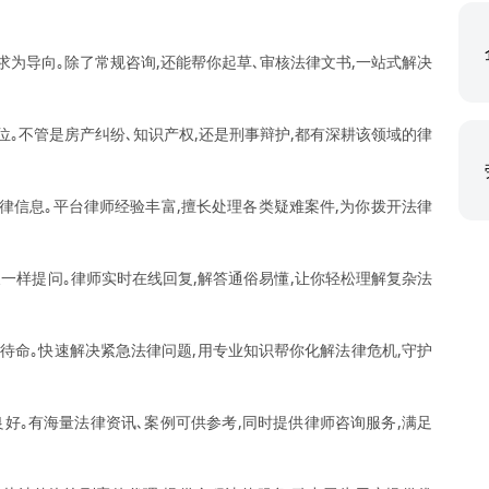
求为导向｡除了常规咨询,还能帮你起草､审核法律文书,一站式解决
位｡不管是房产纠纷､知识产权,还是刑事辩护,都有深耕该领域的律
律信息｡平台律师经验丰富,擅长处理各类疑难案件,为你拨开法律
天一样提问｡律师实时在线回复,解答通俗易懂,让你轻松理解复杂法
时待命｡快速解决紧急法律问题,用专业知识帮你化解法律危机,守护
良好｡有海量法律资讯､案例可供参考,同时提供律师咨询服务,满足