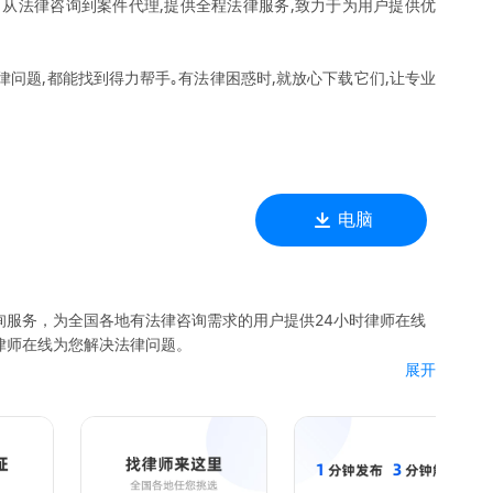
｡从法律咨询到案件代理,提供全程法律服务,致力于为用户提供优
律问题,都能找到得力帮手｡有法律困惑时,就放心下载它们,让专业
电脑
询服务，为全国各地有法律咨询需求的用户提供24小时律师在线
律师在线为您解决法律问题。
展开
委托、律师事务所咨询、合同拟定、文书代写、协议审核等。
音，生动解读法律知识，为每一位需要法律服务的用户提供专业、
，包含但不局限于--离婚纠纷、子女抚养、劳动纠纷、拆迁安