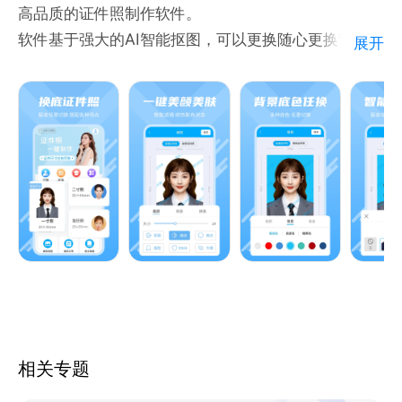
高品质的证件照制作软件。
变、红色渐变、灰色渐变等底色。
软件基于强大的AI智能抠图，可以更换随心更换背景底
展开
色，用户根据真实使用场景自由更换背景，更有百余种
尺寸自由选择。
智能抠图
智能抠图、一键换背景色、更换精美服装，发丝级的抠
图引擎让证件照更专业，更自然，专业标准的背景色让
证件照更合规，背景色多元化匹配你的使用场景，精致
的正装更能展示出你美的气质。
一键美颜
强大的人像识别在保证证件照不失真的情况下，对照片
人像进行包括磨皮、美白、大眼、瘦脸、美瞳等自然美
化，让您的证件照更加引人注目。
相关专题
海量尺寸