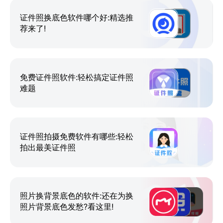
从各类资格证报名考试，图像信息采集，再到各国签证
照的制作...制作支持多种证件照需求场景的拍摄。支持
证件照换底色软件哪个好:精选推
荐来了!
自定义规格，设置像素尺寸，文件大小，分辨率，任意
规格轻松获取。
包邮到家
证件照相机拍摄完成后可以选择纸质证件照打印服务，
免费证件照软件:轻松搞定证件照
让您足不出户即可获得完美证件照。
难题
证件照拍摄免费软件有哪些:轻松
拍出最美证件照
照片换背景底色的软件:还在为换
照片背景底色发愁?看这里!