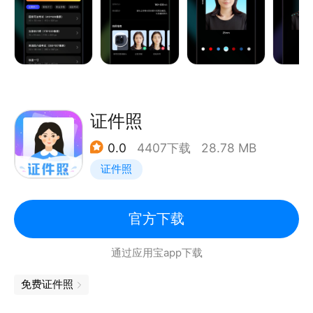
‒ 涵盖一寸、二寸、三寸、四寸等各类尺寸；
‒ 及国家司法考试、注册会计师、四六级、公务员、教
师资格证等各类考试报名照；
‒ 从护照到驾照，从学生证到工作证，从签证照到社保
照片；
‒ 一站式解决您的证件照问题。
证件照
0.0
4407下载
28.78 MB
【免费无广，品质保障】
证件照
‒ 作为官方推荐的证件照制作工具，我们承诺为您提供
完全免费的服务；
‒ 每张证件照均符合官方标准；
官方下载
‒ 严格把控照片质量，让您的证件照更加真实、清晰、
通过应用宝app下载
规范；
‒ 避免因照片问题导致的麻烦，确保您的申请过程顺利
免费证件照
无忧。