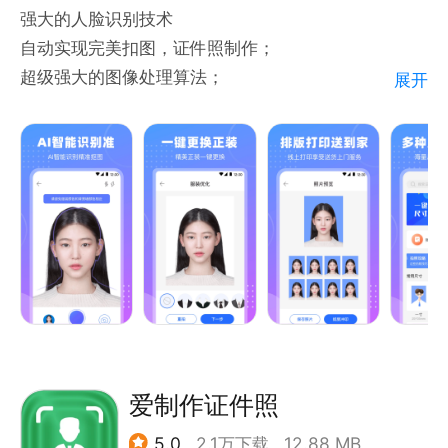
强大的人脸识别技术
【智能抠图，操作简便】
自动实现完美扣图，证件照制作；
‒ 利用行业前沿的最新AI技术；
超级强大的图像处理算法；
展开
‒ 光影证件照能够自动识别并精确抠出您的形象；
抠背景取人像，连发丝效果都完美无损，实现精细证件
‒ 即使背景复杂也能轻松应对，一键生成背景纯净的专
照制作过程；
业证件照。
强大的抠图技术。
‒ 红底、白底、蓝底背景色任意选择；
【满足尺寸要求】
‒ 仅需简单几步，即可在手机上完成证件照的拍摄、编
齐全的证件照规格；
辑和导出；
一寸照、二寸照、身份证、公务员报名照、四六级英语
‒ 方便快捷，随时随地制作完美证件照。
考试报名照，会计等考试报名规格，各国签证照；
还能随心所欲自定义尺寸，更换证件照背景哦。
宝宝证件照、学生证件照、工作证件照在家就能制作，
智能证件照，证件照随手拍~
爱制作证件照
希望能够帮助你制作出满意的智能证件照。
5.0
2.1万下载
12.88 MB