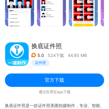
证件照不会PS软件怎么办？各种证件照收费情况下，
怎么办？免费办理证件照软件一站式帮你解决。
---功能亮点----
免费制作证件照，没有费用支出，想要制作合适尺寸的
证件照，就这么简单！
[满足证件照所有的尺寸] 支持身份证、签证照、学生证
照、一寸照片、1寸2寸两寸照片、身份证（无回
换底证件照
执）、居住证、社保卡、导游证、教师资格证、驾驶
5.0
524下载
44.85 MB
证、驾照、入学照、
证件照
简历照片、三寸、四寸、五寸、国考、国家司法考试、
医保证、健康证、执法证、校园卡、入台证、二级建造
师证、一级建造师证、成人自考、公务员考试、电子护
官方下载
照人像照片、海外申请护照在线预约照片、会计从业资
通过应用宝app下载
格证、英语四六级考试、学位英语、英语AB级考试、
普通话水平测试等各种证件制作。
换底证件照是一款证件照美图拍摄制作，专业、智能、
[多种背景底色可选] 支持红底、蓝底、白底、蓝色渐