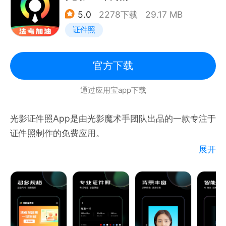
- 各种模板：按模板或自定义证件照尺寸规格，智能证
5.0
2278下载
29.17 MB
件照轻松制作；包含国内外多种证件照尺寸模板
证件照
- 各种调整：通过亮度、对比度、曝光、饱和度等，提
升证件照质量
- 各种方式：完成的证件照自动保存到相册，还能手机
官方下载
排版打印无水印
通过应用宝app下载
- 各种国家：支持主流的50多个国家/地区的签证和护
照，包括美国，英国，爱尔兰，澳大利亚，加拿大，法
光影证件照App是由光影魔术手团队出品的一款专注于
国，德国，日本等全球多个国家和地区
证件照制作的免费应用。
展开
致力于为您高效完成证件照、报名照制作，顺利通过各
类申请及报名报考。
【超全尺寸，任您选用】
‒ 光影证件照App提供超百种官方指定证件照规格；