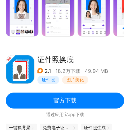
2、【智能在线换装，自动裁剪一键换底】
用手机拍摄证件照不仅可实现证件照在线换衣服，也支
持一键证件照换底色。多种证件照服装模板可选择，除
蓝红白灰常见证件照底色外，还支持渐变蓝、渐变灰等
高级底色一键保存。上传照片后，算法自动进行证件照
裁剪，实现证件照一键换装换底色
证件照换底
2.1
18.2万下载
49.94 MB
3、【海量尺寸应有尽有，支持自定义尺寸】
证件照
图片美化
包含一寸、二寸等寸照尺寸，还有各类语言、学历、职
业、公务员等报名考试证件照，如公务员考试、国考、
官方下载
研究生考试、教师资格证；还包含身份证、驾驶证、简
通过应用宝app下载
历照片，包含各国签证及各地区或行业信息采集等；同
时支持自定义大小和像素
一键换背景
免费电子证件照
证件照生成