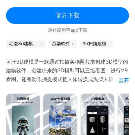
体文件来建模3D文本模型。
官方下载
高级扫掠工具从3D曲线创建曲面或实体：如拉伸，旋
转，放样，管道和蒙皮。
通过应用宝app下载
布尔工具通过布尔运算构建复杂几何体。
几何转换修改功能：复制，删除，移动，旋转，镜像和
动漫3d建模软件
渲染软件
3d扫描建模
缩放。
图层管理功能，和传统CAD中图层概念一样，用来分
可汗3D建模是一款通过拍摄实物照片来创建3D模型的
组管理几何模型。
建模软件，创建出来的3D模型可以三维看图，进行VR
支持导入和导出STEP，IGES和BREP 标准文件格式和
看图。还有动作捕捉模式把人体转换成火柴人模型。
展开
其他CAD建模软件交换数据。
创建好的3D模型和材质背景文件支持导出OBJ，GLTF
支持导出多边形数据格式STL和VRML。
格式，有助于提高建模效率；降低建模门槛，快来制作
3D模型，创建属于你自己的小小元宇宙。
现有功能：
1、创建3D模型：拍摄实物即可建模，生成3D模型；