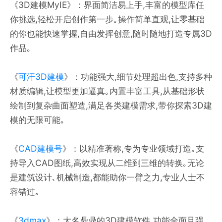
《3D建模MyIE》：界面简洁易上手,丰富的模型库任
你挑选,轻松开启创作第一步｡操作简单直观,让零基础
的你也能快速掌握,自由发挥创意,随时随地打造专属3D
作品｡
《
可汗3D建模
》：功能强大,细节处理超出色,支持多种
材质编辑,让模型更加逼真｡内置丰富工具,从基础形状
绘制到复杂曲面塑造,满足各类建模需求,带你探索3D建
模的无限可能｡
《
CAD建模号
》：以精准著称,专为专业领域打造｡支
持导入CAD图纸,高效实现从二维到三维的转换｡无论
是建筑设计､机械制造,都能助你一臂之力,专业人士不
容错过｡
《
3dmax
》：大名鼎鼎的3D建模软件,功能全面且强