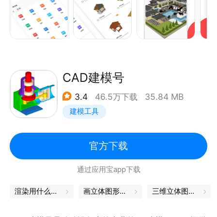
和协作3DMAX CAD零件和装配3ds Max的工具。
,3dmax模型浏览器基础入门、3ds模型建模技巧、
3DsMax手机版渲染器使用，内容涵盖室内模型设计建
模与渲染出图、室外建筑建模与出图、园林景观建模与
出图等内容。
3dmax是一款集创建、共享和展示3D模型为一体的三
CAD建模号
维3D建模软件。Autodesk 3DMAX中文手机版拥有丰
3.4
46.5万下载
35.84 MB
富的模型资源，与AutoCAD的难于修改不同的是，
建模工具
3dmax可方便地解决设计3ds Max效果图过程中出现
的各种修改，让你的构思更加得心应手。支持打开
3dmax、stl、obj、SVP、MAX、SKP、DWG等文
官方下载
件。
通过应用宝app下载
渲染用什么软件
画立体图形的软件
三维立体图软件