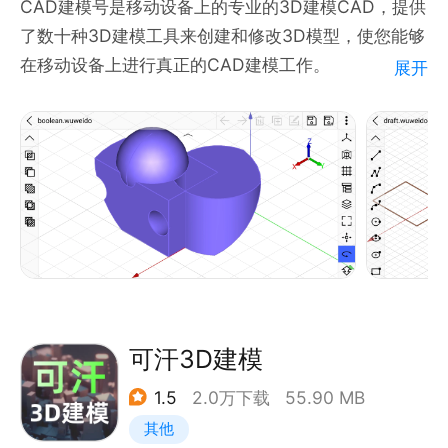
CAD建模号是移动设备上的专业的3D建模CAD，提供
了数十种3D建模工具来创建和修改3D模型，使您能够
在移动设备上进行真正的CAD建模工作。
展开
专门针对触摸屏设备进行了优化设计，只需通过手指触
摸和移动就能轻松构建复杂的三维几何模型。
可用于与3D建模相关的各种领域，如3D艺术设计，概
念设计，3D打印，机械，制造，工程，BIM，教育
等。
功能介绍：
草图建模创建三维曲线：如线段，多段线，圆弧，样条
曲线，圆，椭圆，矩形和正多边形。
三维实体建模：如长方体，圆锥体，圆台体，圆柱体，
可汗3D建模
球体，圆环体，楔体，平头楔体，金字塔体和平头金字
1.5
2.0万下载
55.90 MB
塔体。
其他
文本字体建模：可以使用系统内置字体或者导入外部字