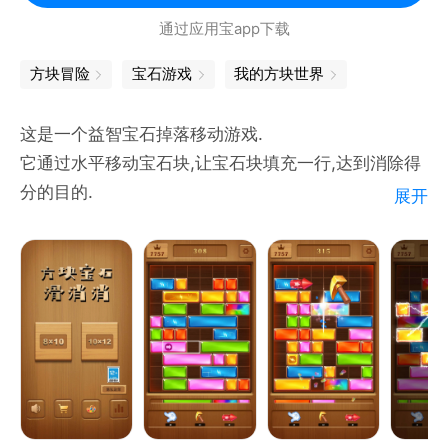
包体小，不占手机内存，任何手机都可安装
通过应用宝app下载
玩法简单容易上手，一旦开始，停不下来
多种消除模式，多重消除体验
方块冒险
宝石游戏
我的方块世界
这是一个益智宝石掉落移动游戏.
它通过水平移动宝石块,让宝石块填充一行,达到消除得
分的目的.
展开
它需要玩家观察,判断,移动,最终达成消除一行,或者多
行.
消除一个行就会得分,如果消除了多行会获得高分.
如果玩家的宝石块到达了顶部,则游戏结束.
这是个有趣的,有策略性的游戏.
每个年龄段的人都可以玩.怎么玩:
1:移动宝石块
2:宝石块没有支撑点,则会掉落.