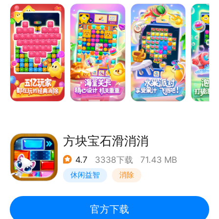
【全新玩法】
与怀旧之作“俄罗斯方块”相结合的拼接消除玩法——星
星连萌，通过拖动方块到棋牌中摆满一行或一列后可消
除方块，带玩家找回童年的乐趣
有增加障碍玩法的闯关玩法——拯救萌星，关卡内有多
种不同的障碍元素，增加了游戏的趣味性和难度
更有增加消除难度的消除玩法——萌星解谜，关卡内星
星摆放成各种不同的可爱造型，造型虽可爱想要消除却
需要玩家开动脑筋
方块宝石滑消消
还有新加入的连线消除新玩法——连消星星，通过滑动
4.7
3338下载
71.43 MB
连接关卡内同颜色的星星，在步数和覆盖率的限制下，
休闲益智
消除
增加了玩家消除的紧张度和专注度
【游戏特点】
操作超级简单
官方下载