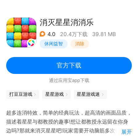
3:当填满一行的时候会消除,得分.
4:连续消除会获得额外的分数
5:彩色块会把跟它相连的消除.益智小游戏的优点:
消灭星星消消乐
1:不会成瘾
4.0
20.4万下载
39.81 MB
2:没有内购,玩家不用花费.
休闲益智
消除
3:低年龄段也可以玩.
4:锻炼大脑,让人变得聪明.
官方下载
通过应用宝app下载
打豆豆游戏
星星游戏
星星游戏迷
超多连消特效，简单的经典玩法，超高清的画面品质，
描述着星星与都教授的趣事!想让都教授永远留在你身
边吗?那就来消灭星星吧!玩家需要开动脑筋多次尝试，
展开