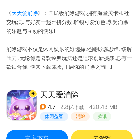
《
天天爱消除
》：国民级消除游戏,拥有海量关卡和社
交玩法｡与好友一起比拼分数,解锁可爱角色,享受消除
的乐趣与互动的快乐!
消除游戏不仅是休闲娱乐的好选择,还能锻炼思维､缓解
压力｡无论你是喜欢经典玩法还是追求创新挑战,总有一
款适合你｡快来下载体验,开启你的消除之旅吧!
天天爱消除
4.7
2.8亿下载
420.43 MB
休闲益智
消除
腾讯
单机
官方下载
云游戏