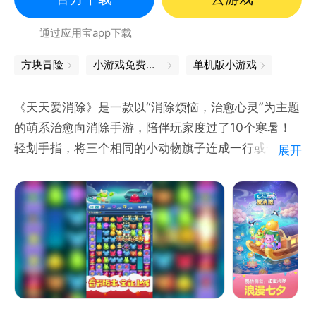
通过应用宝app下载
方块冒险
小游戏免费下载
单机版小游戏
《天天爱消除》是一款以“消除烦恼，治愈心灵”为主题
的萌系治愈向消除手游，陪伴玩家度过了10个寒暑！
轻划手指，将三个相同的小动物旗子连成一行或一列，
展开
即可完成一次消除哦！巧妙安排消除时机，灵活运用消
除道具和关卡机制，为你的消除旅程插上翅膀吧！
开发组目前精心制作了将近5000多个关卡，120多种
丰富逗趣的关卡元素，更有冒险模式、经典模式、换装
玩法、家装玩法、塔防玩法等多种游戏模式等你体验！
新的游戏玩法还在不断地推出中！
徜徉在奇妙梦幻的梦境云海里，和暖萌国民IP大使喵星
星、黄豆豆、琦琦熊、果果兔一起，运用消除的力量，