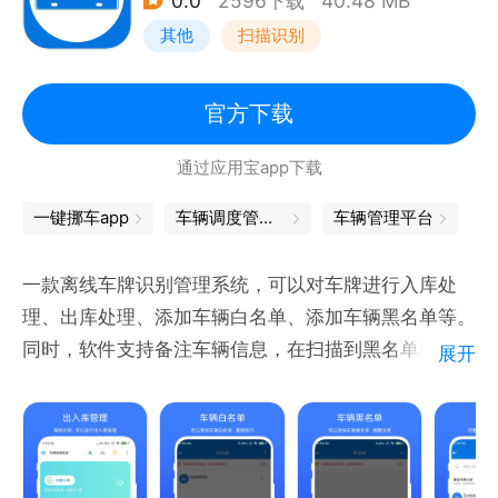
0.0
2596下载
40.48 MB
容的完整性和可读性。
其他
扫描识别
多格式支持：兼容广泛的文件格式，满足用户不同的解
压缩需求。
3-文件转换：
官方下载
图片转PDF：轻松将图片转换为PDF格式，方便用户分
通过应用宝app下载
享和保存。
TXT转PDF：支持文本文件转换为PDF，实现文本内容
一键挪车app
车辆调度管理系统
车辆管理平台
的规范展示。
表格转PDF：将表格文件转换为PDF，保持表格的完整
一款离线车牌识别管理系统，可以对车牌进行入库处
性和可读性。
理、出库处理、添加车辆白名单、添加车辆黑名单等。
PDF转图片：支持PDF文件转换为图片格式，方便用户
同时，软件支持备注车辆信息，在扫描到黑名单或白名
展开
查看和编辑。
单车牌时，会自动弹窗提醒。
整体优化亮点：
高效全能：集文件管理、解压缩、转换于一体，全方位
满足用户需求。