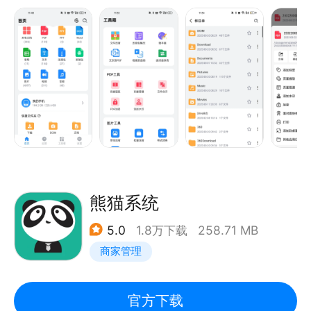
2、产品功能
【文件浏览】
强大的目录导航系统，可浏览任意位置的文件。包括本
机、存储卡和外接设备文件，支持的文件类型丰富，
如：
文档阅读：如pdf、excle、word、ppt、txt、cvs、
md等
媒体浏览：图片、视频、音频
文件解压缩：zip、tar、rar、7z
熊猫系统
apk安装：支持.apk.1文件安装
5.0
1.8万下载
258.71 MB
商家管理
【文件操作】
文件操作功能丰富，如收藏、分享、移动、复制、删
除、重命名、打标签、打印、快捷方式、外部应用打开
官方下载