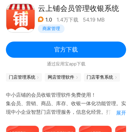
1.手机在线录入阿姨简历，在线预览，一键分享给雇
云上铺会员管理收银系统
主。操作简单，效率更高！
1.0
1.4万下载
54.19 MB
2.在线查询阿姨信用，支持查询身份真伪，老赖查询。
商家管理
谈单更方便，签单更容易！
3.在线管理客户，随时录入客户跟进记录、客户资料
4.支持生成热文推广，一键拼单找阿姨等，找阿姨更轻
官方下载
松
通过应用宝app下载
5.支持添加合同，查看到期合同，随时随地签合同
6.支持员工管理，资金管理，到期提醒等功能
门店管理系统
网店管理软件
门店零售系统
保洁业态产品特色：
中小店铺的会员收银管理软件免费使用！
1、可随时随地代客下单并指派服务人员
集会员、营销、商品、库存、收银一体化功能管理。实
2、可实时接收新订单通知，避免漏接单，灵活处理订
现中小企业智慧门店管理服务，信息化经营。打造中国
展开
单
市场专业的手机移动端店铺营销管理软件。
3、查看服务人员排班、智能派单、在线收款，管理服