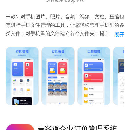
通过应用宝app下载
【微功能】：微会员卡、微消费提醒，微预约，会员自
一款针对手机图片、照片、音频、视频、文档、压缩包
助查询余额积分。
等进行手机文件管理的工具，让您轻松管理手机里的各
【微营销】：一键制作发放精美电子优惠券，优惠促
类文件，对手机里的文件建立各个文件夹，提升您日常
展开
销。
办公、手机图片查找等效率。查看方便，安全可靠，手
【微商城】：会员可在线购买预定。
机文件轻松快捷管理。
【微预约】：会员可在线预约某项服务。
官网：www.yunvip123.com
客服电话：400-8959-724
吉客道企业订单管理系统