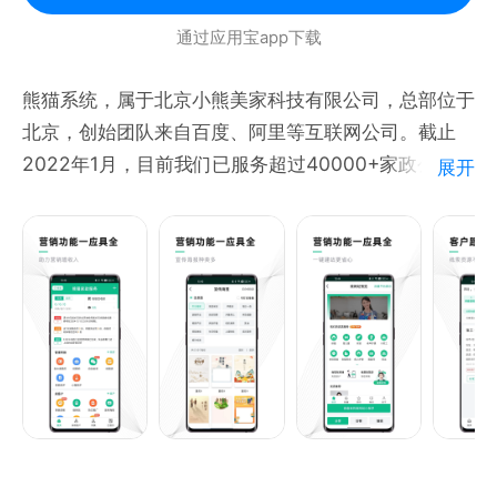
等功能。
通过应用宝app下载
【工具箱】
熊猫系统，属于北京小熊美家科技有限公司，总部位于
- PDF工具：页面提取、页面管理、文件合并、加密、
北京，创始团队来自百度、阿里等互联网公司。截止
添加水印、文本文件转PDF
2022年1月，目前我们已服务超过40000+家政公司，
展开
- 图片工具：图片压缩（瘦身）、格式转换、图片转
客户遍布全国各省。
PDF
- 文件解压缩
熊猫系统，是一款面向家政公司的SaaS管理工具，以
- 视频转音频
互联网技术为优势，以整合家政资源为特色，全方位赋
- 画板、面对面快传
能家政公司，助力家政行业互联网+升级！
- 文件分析，如目录分析、大文件分析和长期文件分析
面向家政行业，我们支持家政中介，保洁，产后康复，
母婴月嫂等类型门店，同时也不断完善产品，以服务更
多家政业态。
中介业态产品特色：