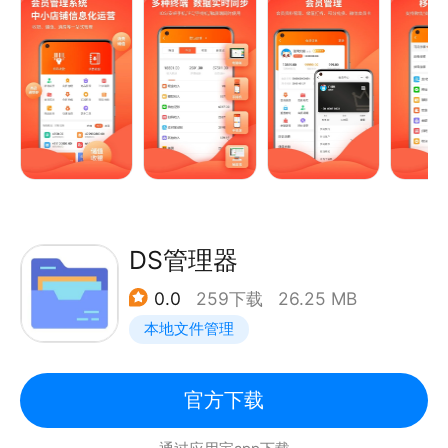
务过程、随时掌握工单进度
五大核心功能：3分钟上手操作
开家政公司，用熊猫系统！
【会员管理】：实现会员办卡、积分、打折、储值、计
次等。
【会员营销】：通过开展储值、消费满就送满就减，会
员生日、节假日等活动进行促销。会员标签分类管理、
会员回访、会员消费分析、流失会员等。消费产生积
分，积分兑换礼品/积分抵现，闭环管理。
【商品项目】：零售商品，服务项目，积分礼品、套餐
DS管理器
打折、进销存、盘点等。
0.0
259下载
26.25 MB
【消费收银】：可实现计次消费、计时消费、快速打折
本地文件管理
消费、商品消费等。
【支付方式】：完美对接各种二维码扫码支付平台，是
您收款的好帮手。
官方下载
优势功能：