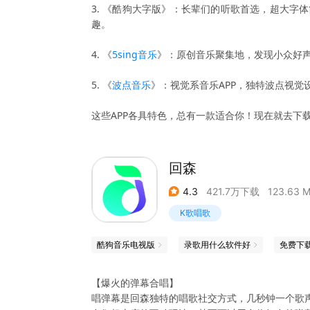
3. 《酷狗大字版》：长辈们的听歌首选，超大字
趣。
4. 《
5sing音乐
》：原创音乐聚集地，发现小众好
5. 《
波点音乐
》：视觉系音乐APP，独特波点视
这些APP各具特色，总有一款适合你！现在就去下
回森
4.3
421.7万下载
123.63 
K歌唱歌
酷狗音乐电视版
录歌用什么软件好
免费下
【爆火的弹幕合唱】
唱弹幕是回森独特的唱歌社交方式，几秒钟一个歌