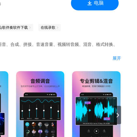
电脑
B
山歌伴奏软件下载
在线录歌
语音、合成、拼接、音速音量、视频转音频、混音、格式转换、
展开
超强混音
音乐厅/录音棚等
水/昆虫/乐器/铃声等
让音频清晰。100个降噪级别
视频压缩，擦除水印