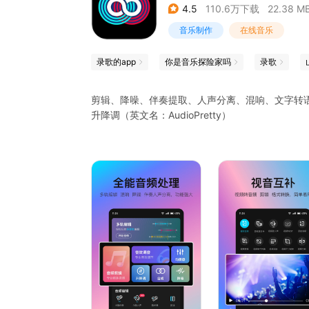
4.5
110.6万下载
22.38 M
音乐制作
在线音乐
录歌的app
你是音乐探险家吗
录歌
剪辑、降噪、伴奏提取、人声分离、混响、文字转
升降调（英文名：AudioPretty）
【多轨编辑】：多个音轨同时编辑对齐分割调整，
【歌曲合成】：背景音乐与人声混合
【剪辑】：剪辑部分音频或删除音频部分
【音效】：加音效，如和声/混响/高低音/黑胶唱片/
【伴奏提取】：完美分离音乐中伴奏和人声
【拼接】：不同音轨拼接成为一个连续的音频
【自然音效】：音效素材免费下载，如鸟叫/猫叫/流
【录音】：录制音频，可以录歌
【格式转换】：全能音视频格式转换
【降噪】：消除类似于嘶嘶、嗡嗡的声音或白噪音，
【视频】：视频取音频、音视频合并、视频剪辑，