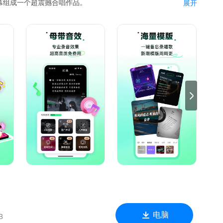
幕组成一个超震撼合唱作品。
展开
修音、超新潮音乐视频模版、特效、配图，唱歌的小烦恼通通为你
要的功能这里都有。但是更重要的，这是一个24小时不打烊的陪
群志同道合的新朋友，大家互唱弹幕、互送礼物、一起泡歌房……
团PK赛、天团音乐节等。
电脑
B