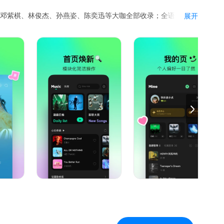
、邓紫棋、林俊杰、孙燕姿、陈奕迅等大咖全部收录；全语种配
展开
曲风，流行、K-POP、J-POP、嘻哈、古风、动漫、电音、
金曲，为你的耳朵带来一场舒适的听觉旅行！
为你的听觉过程频频制造惊喜！
、从通勤、跑步到开车、citywailk等等，覆盖24小时生活时
学习！
的播放器，你粉谁一目了然；CD、彩胶经典样式也有新潮设计！
，让自己沉浸在音乐的氛围中，做mv的主角！