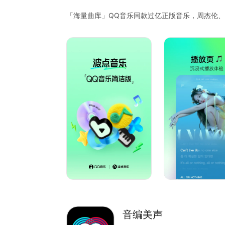
「海量曲库」QQ音乐同款过亿正版音乐，周杰伦
置，华语、韩语、英语、日语、小语种应有尽有；多元
摇滚，从大众流行到小众宝藏、从新歌热歌到怀旧
「极简操作」一键进入即可听歌，免去找歌烦恼！
「心流音乐推荐」比你自己更了解你的音乐口味，
「趣味电台」24小时音乐场景电台应用，从学习到睡眠
间线；更有学习自习室，让顶流艺人陪你一起沉浸
「潮酷播放器」追星小神器，用贴纸谷子装扮自己
「沉浸式音乐背景」用你的视频故事作为音乐视频
音编美声