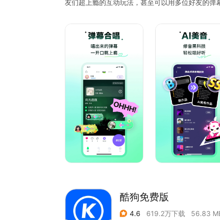
友们超上瘾的互动玩法，甚至可以用多位好友的弹
【更舒服的K歌体验】
回森专研实验室级别K歌音效、智能升降调、一键
搞定。
【歌房陪伴不打烊】
或嗨唱、或畅聊，抢唱、点唱、PK、自由麦，你想
伴空间。
【与懂你的人相聚】
天团是森友们的社交小群组，加入天团可以遇到一
还可以参加丰富的天团活动赢取荣誉和奖励，比如天
酷狗免费版
4.6
619.2万下载
56.83 M