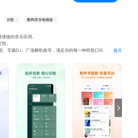
识歌
酷狗音乐电视版
量便捷的音乐应用。
打扰。
歌、车载DJ、广场舞歌曲等，满足你的每一种听歌口味。
展开
仅能"听"，还能"看"。
一样听歌——下滑即切，发现好歌从未如此简单过瘾。
听歌还能有收入。