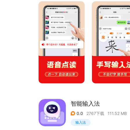
出字随，一秒百字，轻松满足您快速输入的需求。
2.手写输入，随心而写：我们深知手写输入对于部
写，识别精准，书写流畅，如同在纸上书写一般自
3.语音播报，实时朗读：开启语音播报输入法，边
还能实现语音点读，发音自然流畅，有效缓解用眼
务。
4.拍照朗读，满足多场景需求:轻松拍摄照片即可
取。
5.智能联想，AI 助力：依托强大的 AI 学习
输入更高效。
6.常用语模板，便捷回复：附带常用的回复模板，
交流还是工作沟通都能轻松应对。
7.多重皮肤，个性定制：提供多种键盘皮肤，任您
智能输入法
0.0
2767下载
111.52 MB
输入法