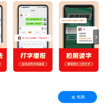
分人群的重要性，因此精心优化手写输入法，让您在屏幕上自由书
然，手写输入更流畅。
录入边播报当前文字，方便您校对与及时修改。点击文字信息，
疲劳，解决看不清文字的尴尬，多场景适用，为您提供贴心服
准确转换成文字，并提供贴心的朗读服务，纸质文件也能轻松读
技术，如意输入法提供丰富联想，打出上句自动出现下句，越用越懂您，
也可自定义添加高频使用短语，极大提高回复效率，无论是日常
选择，满足您的个性化需求，让输入界面也能彰显您的独特风格。
电脑