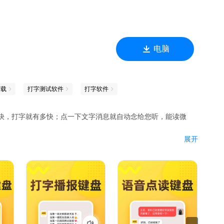
冷淡
电脑
下载
打字测试软件
打字软件
多快，打字就有多快；点一下文字消息就自动念给您听，能读微
展开
字
报
你听
句
号