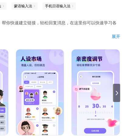
法
蒙语输入法
手机日语输入法
，帮你快速建立链接，轻松回复消息，在这里你可以快速学习各
展开
，智能回复一键到位
匣子，各种风格的回复助你提升聊天乐趣
尬聊，分分钟助你获得满分回复
是陌生破冰还是暧昧拉扯都轻松拿捏
回复不再话下
打字无障碍。
读一遍
去结交心仪的对象
冷场被动
拉近彼此距离