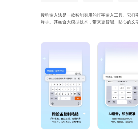
搜狗输入法是一款智能实用的打字输入工具。它打
释手。其融合大模型技术，带来更智能、贴心的文
******特色功能******
​【专属超大词库】多年沉淀积累，拥有庞大丰富的
【多元输入方式】支持拼音、手写、语音、笔画、
【世界各国语种】110+语种自由切换！日语、韩
来语，仓颉，粤语，注音，藏语，维语等。
【快捷输入工具】常用语、剪贴板、手写找字、拼
******亮点功能******
【趣味聊天表情】聊天告别单调！搞怪暴漫、可爱卡
【精美键盘装扮】千万用户点赞的皮肤、字体等你来
哇哦不停！