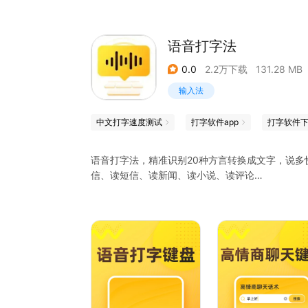
5、明明互相喜欢的两个人，但是相处困难，聊天
语音打字法
0.0
2.2万下载
131.28 MB
输入法
中文打字速度测试
打字软件app
打字软件
语音打字法，精准识别20种方言转换成文字，说
信、读短信、读新闻、读小说、读评论…
======特色功能======
【方言输入】各地方言精准识别转文字，1秒打100
【打字播报】每打一个字或者一句话，都有语音播
【语音点读】收到的文字消息，点一下就自动念给
【专属皮肤】各式各样的键盘皮肤任你选择
【智能联想】超大中文词库，写了上句自动联想下
【更多模式】还支持手写、笔画、拼音、英文、符