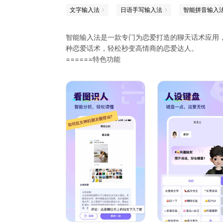
文字输入法
日语手写输入法
智能拼音输入
智能输入法是一款专门为恋爱打造的聊天话术应用
种恋爱话术，轻松秒变高情商的恋爱达人。
======特色功能
【人设键盘】无需纠结，只需复制对话，选择人设
【聊天人设市场】丰富的聊天人设帮你轻松打开话
【定制专属人设】量身打造专属人设，避免低情商
【聊天亲密度】人际交往的亲密度由你把控，不论
【图聊】看图找话题，帮你轻松读懂TA，搭讪聊天
【方言点读 】支持各种方言精准识别转文字,手机
【语音播报】每打一个字或者一句话,都有普通话朗
【语音点读 】收到的文字信息,点哪里读哪里
【精美皮肤】精美皮肤，任意使用
======帮你解决
1、不知道如何搭讪异性，
2、宅男宅女交际圈太窄，社恐内向，不知道怎么
3、初识陌生人，不知道怎么破冰聊天，一聊天就
4、交往很久关系迟迟难以推进，不知道怎么快速