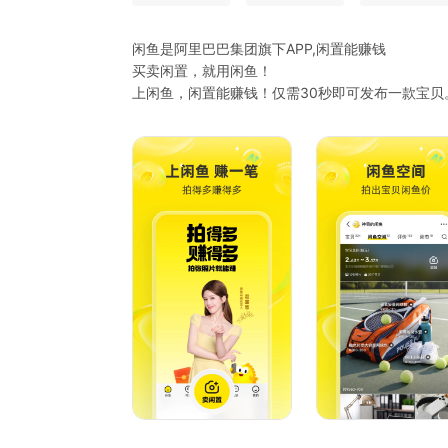
闲鱼是阿里巴巴集团旗下APP,闲置能赚钱
买卖闲置，就用闲鱼！
上闲鱼，闲置能赚钱！仅需30秒即可发布一款宝贝
-实人认证的个人交易平台：更诚信，更安全！
-淘宝已买到宝贝，随时随地一键转卖，立即变现。
许多妈妈在这儿，转卖孩子们用不着的玩具、物品
这些东西因为用过，所以放心！
许多达人混迹于此，倒腾邮票、二次元手办、镜头
剁手党们，出手闲置，卖旧换新，节省空间的同时
闲鱼，让你的闲置游起来！
联系我们&意见反馈：
邮箱：taobao-fleamarket-client@list.alibaba-in