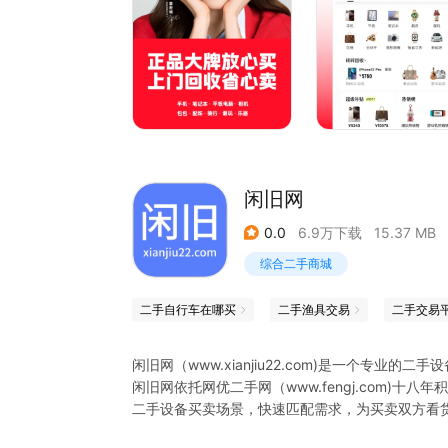
2. 官方保障，全程服务：官方服务保障，平台客
3. 7天无理由，售后无忧：平台对官方验商品质
机，官方验机，支持7天无理由退货，专业质保服务
【转转回收 省心卖】
转转回收，减少您在个人二手交易中可能面临的风
业质检，价格满意秒到账，价格不满意放心退，真
1. 免费上门：顺丰免费上门取件，足不出户卖二手
2. 24小时必卖：24小时内高价卖出，交易成功秒
闲旧网
3. 不满意放心退：不满意放心退货，交易无忧。
0.0
6.9万下载
15.37 MB
【打包寄卖 超方便】
寄卖是专为“懒人”推出的面向品牌闲置物品的售卖
综合二手商城
储、物流售后等极致省心的服务。
1. 品牌闲置，打包寄卖：品牌闲置都能卖，多件打
二手自行车在哪买
二手渔具交易
2. 免费取件，专业质检：平台提供官方验质检报
3. 自主定价卖更多：平台大数据辅助你自主定价
闲旧网（www.xianjiu22.com)是一个专业
闲旧网依托网优二手网（www.fengj.com)
------------------------------------
二手设备买卖场景，快速匹配需求，为买卖双方看
平台功能
我们想努力让你爱上买卖闲置，如果哪里做得不好