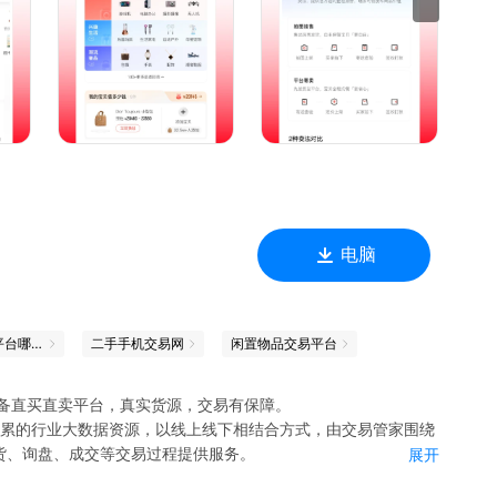
服为您答疑解惑，全程服务保障，让您买的放心；
量有保证，您在转转购买二手商品可以享受售后服务。转转官方验手
，顺丰包邮，24小时发货，每一台都靠谱。
险纠纷。我们为用户提供专业标准的一体化服务，免费上门，专
正做到省心快卖。
；
到账；
电脑
服务，只需一键预约，我们将提供上门取货、专业拍摄、安全存
包一起卖；
二手交易平台哪个好
二手手机交易网
闲置物品交易平台
告和高清图片，提高可信度和商品价值；
，官方验卖场海量购买需求。
的二手设备直买直卖平台，真实货源，交易有保障。
十八年积累的行业大数据资源，以线上线下相结合方式，由交易管家围绕
货、询盘、成交等交易过程提供服务。
展开
，请放心地告诉我们吧！