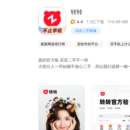
转转
4.4
1.3亿下载
114.96 MB
综合二手商城
最新网游排行榜
卖软件的平台
买手机上什
真的官方验 买卖二手不一样
大部分人一开始都不放心二手，所以我们选择一物
【真的官方验】
转转，二手质检服务的开创者，是腾讯投资的二手
转转在全国建有3大质检中心，拥有2000+真人
在转转，每一件官方验商品都会经过我们的严格质
见即所得。
【官方验 放心买】
1. 一物一验，专业质检：官方验商品经过专业工