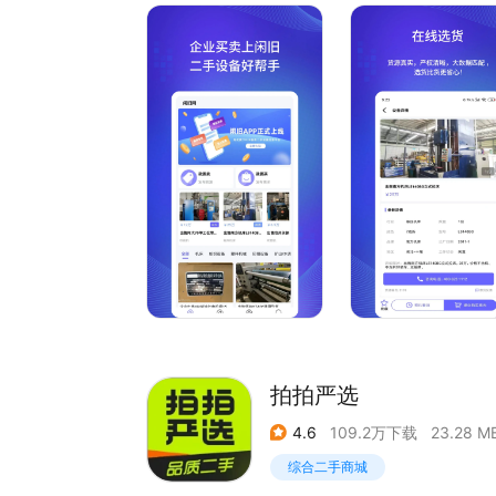
1、找设备：每日更新二手设备资源，二手设备回
微信公众号：转转
2、卖设备：操作简便，免费发布。二手设备直卖
3、估价：专业评估并参考同类二手设备最新成交
4、交易：直卖模式，没有中间差价。
5、保障：交易过程全程跟进，资金支付有保障。
平台优势
1、依托网优资讯平台多年运营沉淀的二手设备行
2、网优资讯平台深耕行业多年，多渠道推广、设
3、二手设备行业覆盖范围广，包括企业库存积压
4、交易双方直接合作，企业处置闲旧物资不再错
5、过程可控，设备买卖售前售后更省心省力。
涵盖行业
机床设备、纺织设备、塑料机械、印刷设备、矿山
厂房、
拍拍严选
4.6
109.2万下载
23.28 M
综合二手商城