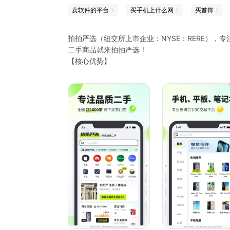
卖软件的平台
买手机上什么网
买首饰
拍拍严选（纽交所上市企业：NYSE：RERE）
二手商品就来拍拍严选！
【核心优势】
严选商品：商品一机一检，机况清晰可见，享受7
高价回收：全品类高价回收，在线免费估价，免费
【严选商品】
我们有专业从业多年的质检团队和国内先进一流的
心！
【高价回收】
回收旧手机数码等70+品类，在线免费智能估价，
到账；
【京东备件库】
京东自营商品，京东配送的速度，京东售后的服务，森海
价，尽在京东备件库！
如果你有任何问题或者建议，欢迎随时联系我们！
相关微信搜索：“拍拍二手 ”公众号，“拍拍严选买