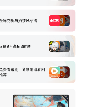
金饰克价与奶茶风穿搭
火影9月高招S前瞻
免费看短剧，通勤消遣看剧
推荐