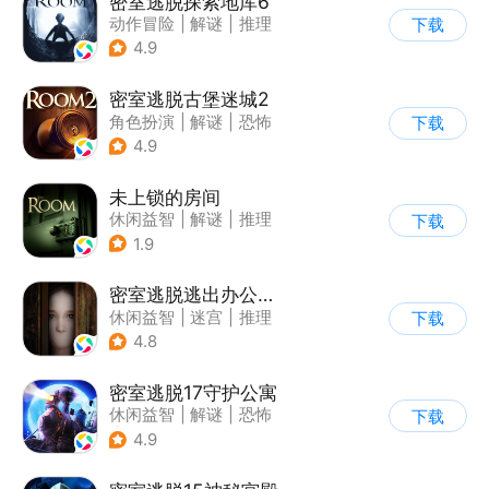
密室逃脱探索地库6
动作冒险
|
解谜
|
推理
下载
|
欧美风
4.9
密室逃脱古堡迷城2
角色扮演
|
解谜
|
恐怖
下载
|
密室逃脱
4.9
未上锁的房间
休闲益智
|
解谜
|
推理
下载
|
端游移植
1.9
密室逃脱逃出办公室3
休闲益智
|
迷宫
|
推理
下载
|
密室逃脱
4.8
密室逃脱17守护公寓
休闲益智
|
解谜
|
恐怖
下载
|
密室逃脱
4.9