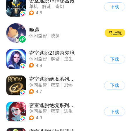
密室逃脱15神秘宫殿
单机
|
解谜
|
奇幻
下载
|
密室逃脱
4.8
晚遇
马上玩
休闲益智
|
烧脑
密室逃脱21遗落梦境
休闲益智
|
解谜
|
逃生
下载
|
密室逃脱
4.9
密室逃脱绝境系列2海盗船
休闲益智
|
密室
|
恐怖
下载
|
密室逃脱
4.7
密室逃脱绝境系列4迷失森林
休闲益智
|
密室
|
逃生
下载
|
密室逃脱
4.9