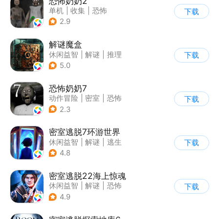
恐怖奶奶2
单机
|
收集
|
恐怖
下载
|
恐怖奶奶
2.9
解谜魔盒
休闲益智
|
解谜
|
推理
下载
|
烧脑
5.0
恐怖奶奶7
动作冒险
|
密室
|
恐怖
下载
|
恐怖奶奶
2.3
密室逃脱7环游世界
休闲益智
|
解谜
|
逃生
下载
|
密室逃脱
4.8
密室逃脱22海上惊魂
休闲益智
|
解谜
|
恐怖
下载
|
密室逃脱
4.9