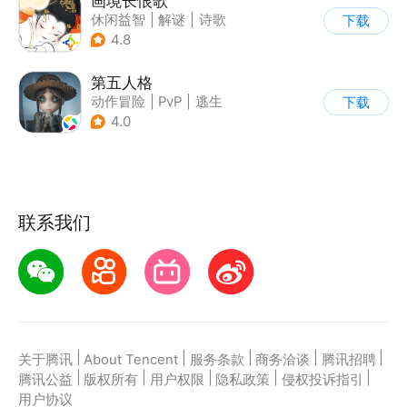
画境长恨歌
休闲益智
|
解谜
|
诗歌
下载
|
古风
4.8
第五人格
动作冒险
|
PvP
|
逃生
下载
|
非对称竞技
4.0
联系我们
|
|
|
|
|
关于腾讯
About Tencent
服务条款
商务洽谈
腾讯招聘
|
|
|
|
|
腾讯公益
版权所有
用户权限
隐私政策
侵权投诉指引
用户协议