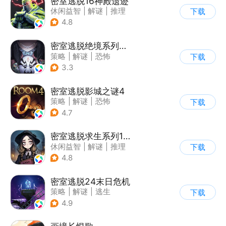
密室逃脱16神殿遗迹
休闲益智
|
解谜
|
推理
下载
|
密室逃脱
4.8
密室逃脱绝境系列8酒店惊魂
策略
|
解谜
|
恐怖
下载
|
密室逃脱
3.3
密室逃脱影城之谜4
策略
|
解谜
|
恐怖
下载
|
密室逃脱
4.7
密室逃脱求生系列1极地冒险
休闲益智
|
解谜
|
推理
下载
|
密室逃脱
4.8
密室逃脱24末日危机
策略
|
解谜
|
逃生
下载
|
密室逃脱
4.9