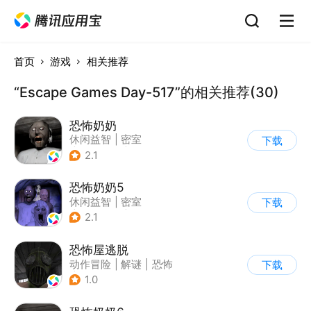
首页
游戏
相关推荐
“Escape Games Day-517”的相关推荐(30)
恐怖奶奶
休闲益智
|
密室
下载
|
恐怖奶奶
|
单机
2.1
恐怖奶奶5
休闲益智
|
密室
下载
|
恐怖奶奶
|
单机
2.1
恐怖屋逃脱
动作冒险
|
解谜
|
恐怖
下载
|
暗黑
1.0