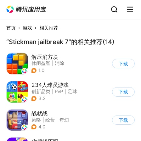
首页
游戏
相关推荐
“Stickman jailbreak 7”的相关推荐(14)
解压消方块
休闲益智
|
消除
下载
1.0
234人球员游戏
创新品类
|
PvP
|
足球
下载
|
千人同屏
3.2
战就战
策略
|
经营
|
奇幻
下载
|
欧美风
4.0