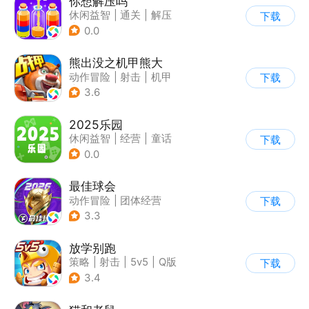
你想解压吗
休闲益智
|
通关
|
解压
下载
|
卡通
0.0
熊出没之机甲熊大
动作冒险
|
射击
|
机甲
下载
|
熊出没
3.6
2025乐园
休闲益智
|
经营
|
童话
下载
|
卡通
0.0
最佳球会
动作冒险
|
团体经营
下载
|
足球
|
匹配对战
3.3
放学别跑
策略
|
射击
|
5v5
|
Q版
下载
3.4