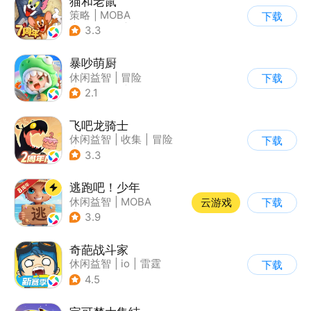
猫和老鼠
策略
|
MOBA
下载
|
动漫改编
|
猫和老鼠
3.3
暴吵萌厨
休闲益智
|
冒险
下载
|
派对游戏
|
萌系
2.1
飞吧龙骑士
休闲益智
|
收集
|
冒险
下载
|
宠物
3.3
逃跑吧！少年
休闲益智
|
MOBA
云游戏
下载
|
非对称竞技
|
卡通
3.9
奇葩战斗家
休闲益智
|
io
|
雷霆
下载
4.5