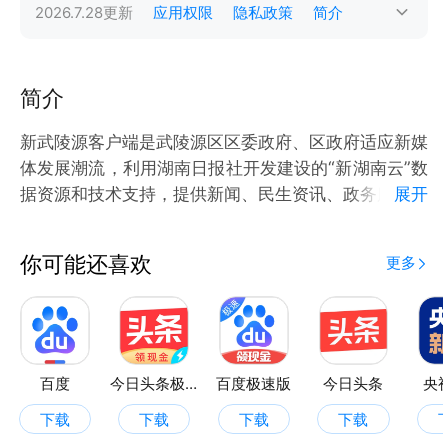
2026.7.28
更新
应用权限
隐私政策
简介
简介
新武陵源客户端是武陵源区区委政府、区政府适应新媒
体发展潮流，利用湖南日报社开发建设的“新湖南云”数
据资源和技术支持，提供新闻、民生资讯、政务服务的
展开
官方客户端。“新武陵源”综合应用文字、图片、视频、
H5等多媒体手段，打造全新融媒体产品，力图传播武
你可能还喜欢
更多
陵源区声音，展现武陵源区形象，彰显武陵源区魅力。
\"新武陵源\"将成为发布武陵源区政策的主平台、获取
武陵源区信息的主渠道、对外讲并传播武陵源区建设成
就的新窗口。
百度
今日头条极速版
百度极速版
今日头条
央
下载
下载
下载
下载