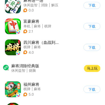
麻将连一连
休闲益智
|
消除
|
解压
下载
|
中国风
0.0
富豪麻将
单机
|
麻将
|
棋牌
下载
|
PvP
2.1
四川麻将（血战到底）
棋牌
|
麻将
下载
4.0
麻将消除经典版
马上玩
休闲益智
|
烧脑
福州麻将
棋牌
|
麻将
下载
5.0