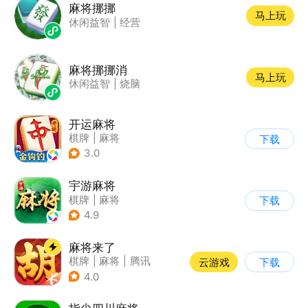
麻将挪挪
马上玩
休闲益智
|
经营
麻将挪挪消
马上玩
休闲益智
|
烧脑
开运麻将
棋牌
|
麻将
下载
3.0
宇游麻将
棋牌
|
麻将
下载
4.9
麻将来了
棋牌
|
麻将
|
腾讯
云游戏
下载
4.0