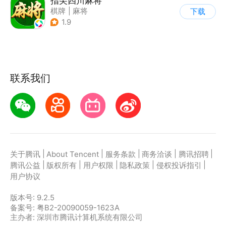
指尖四川麻将
棋牌
|
麻将
下载
1.9
联系我们
|
|
|
|
|
关于腾讯
About Tencent
服务条款
商务洽谈
腾讯招聘
|
|
|
|
|
腾讯公益
版权所有
用户权限
隐私政策
侵权投诉指引
用户协议
版本号:
9.2.5
备案号: 粤B2-20090059-1623A
主办者: 深圳市腾讯计算机系统有限公司