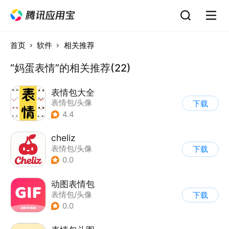
首页
软件
相关推荐
“妈蛋表情”的相关推荐(22)
表情包大全
表情包/头像
下载
4.4
cheliz
表情包/头像
下载
0.0
动图表情包
表情包/头像
下载
0.0