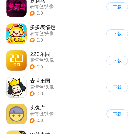
萝莉鸟
表情包/头像
下载
0.0
多多表情包
表情包/头像
下载
0.0
223乐园
表情包/头像
下载
0.0
表情王国
表情包/头像
下载
0.0
头像库
表情包/头像
下载
0.0