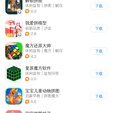
解锁拼图
休闲益智
|
拼图
|
解压
下载
|
清新
0.0
我爱拼模型
创新品类
|
沙盒
下载
|
像素风
|
休闲益智
2.8
魔方还原大师
休闲益智
|
魔方
|
解压
下载
|
脑洞
4.2
复原魔方软件
休闲益智
|
益智问答
下载
|
学习教育
|
清新
0.0
宝宝儿童动物拼图
启蒙早教
|
拼图魔方
下载
5.0