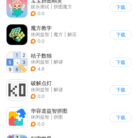
宝宝拼图精灵
娱乐测试
|
拼图魔方
下载
0.0
魔方教学
休闲益智
|
魔方
|
解压
下载
|
学习教育
0.0
桔子数独
休闲益智
|
解谜
下载
|
学习教育
|
数独
4.8
破解点灯
休闲益智
|
解谜
下载
0.0
华容道益智拼图
休闲益智
|
拼图
下载
0.0