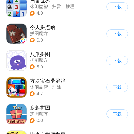
扫雷世界
休闲益智
|
扫雷
|
推理
下载
|
单机
4.9
今天拼点啥
拼图魔方
下载
0.0
八爪拼图
拼图魔方
下载
5.0
方块宝石滑消消
休闲益智
|
消除
下载
4.7
多趣拼图
拼图魔方
下载
0.0