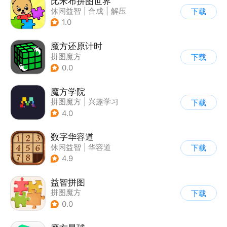
比米布拼图世界
休闲益智
|
合成
|
解压
下载
|
学习教育
1.0
魔方还原计时
拼图魔方
下载
0.0
魔方学院
拼图魔方
|
兴趣学习
下载
4.0
数字华容道
休闲益智
|
华容道
下载
|
烧脑
|
多比特
4.9
益智拼图
拼图魔方
下载
|
儿童益智游戏
0.0