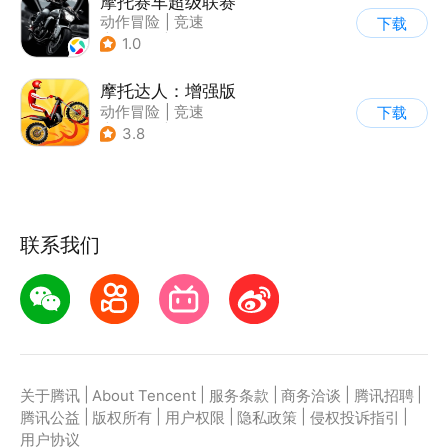
摩托赛车超级联赛
动作冒险
|
竞速
下载
|
摩托车
|
挑战赛
1.0
摩托达人：增强版
动作冒险
|
竞速
下载
|
摩托车
|
卡通
3.8
联系我们
|
|
|
|
|
关于腾讯
About Tencent
服务条款
商务洽谈
腾讯招聘
|
|
|
|
|
腾讯公益
版权所有
用户权限
隐私政策
侵权投诉指引
用户协议