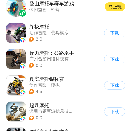
登山摩托车赛车游戏
马上玩
休闲益智
|
经营
终极摩托
动作冒险
|
载具模拟
下载
|
摩托车
|
竞速
2.0
暴力摩托：公路杀手
广州合游网络科技有限公司
下载
0.0
真实摩托锦标赛
动作冒险
|
模拟
下载
|
摩托车
|
写实
4.5
超凡摩托
深圳市钜宝游信息技术有限公司
下载
0.0