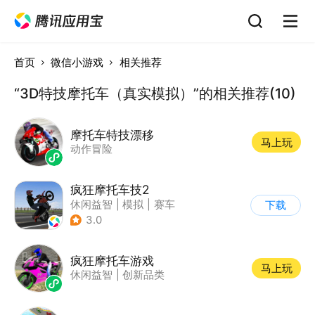
首页
微信小游戏
相关推荐
“3D特技摩托车（真实模拟）”的相关推荐(10)
摩托车特技漂移
马上玩
动作冒险
疯狂摩托车技2
休闲益智
|
模拟
|
赛车
下载
|
写实
3.0
疯狂摩托车游戏
马上玩
休闲益智
|
创新品类