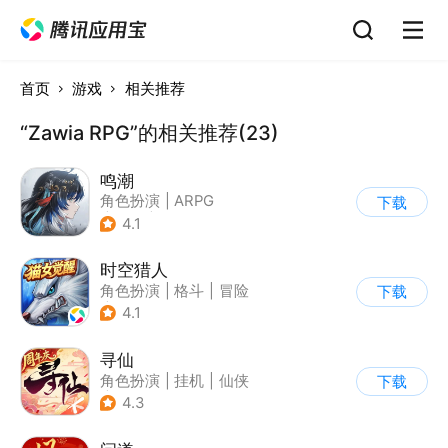
首页
游戏
相关推荐
“Zawia RPG”的相关推荐(23)
鸣潮
角色扮演
|
ARPG
下载
|
冒险
|
开放世界
4.1
时空猎人
角色扮演
|
格斗
|
冒险
下载
|
时空猎人
4.1
寻仙
角色扮演
|
挂机
|
仙侠
下载
|
寻仙
4.3