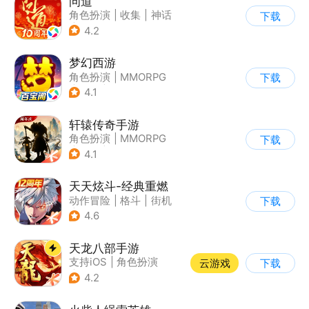
问道
角色扮演
|
收集
|
神话
下载
|
宠物
4.2
梦幻西游
角色扮演
|
MMORPG
下载
|
西游
|
自由交易
4.1
轩辕传奇手游
角色扮演
|
MMORPG
下载
|
神话
|
山海经
4.1
天天炫斗-经典重燃
动作冒险
|
格斗
|
街机
下载
|
动漫
4.6
天龙八部手游
支持iOS
|
角色扮演
云游戏
下载
|
MMORPG
|
武侠
4.2