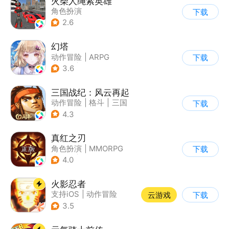
火柴人绳索英雄
角色扮演
下载
|
第三人称射击
2.6
|
火柴人
|
动作冒险
幻塔
动作冒险
|
ARPG
下载
|
奇幻
|
开放世界
3.6
三国战纪：风云再起
动作冒险
|
格斗
|
三国
下载
|
横版过关
4.3
真红之刃
角色扮演
|
MMORPG
下载
|
魔法
|
自由交易
4.0
火影忍者
支持iOS
|
动作冒险
云游戏
下载
|
格斗
|
动漫改编
3.5