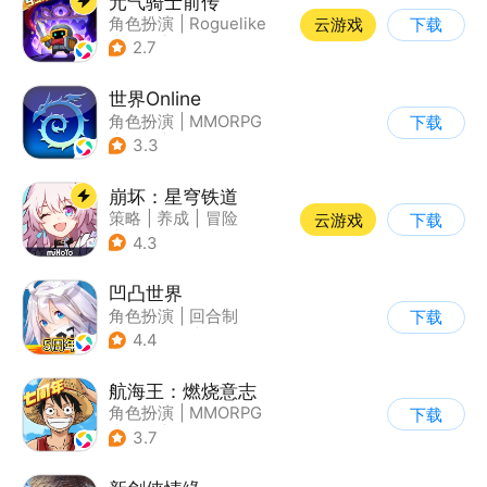
元气骑士前传
角色扮演
|
Roguelike
云游戏
下载
|
地牢
|
像素风
2.7
世界Online
角色扮演
|
MMORPG
下载
|
冒险
|
世界OL
3.3
崩坏：星穹铁道
策略
|
养成
|
冒险
云游戏
下载
|
崩坏
4.3
凹凸世界
角色扮演
|
回合制
下载
|
动漫改编
|
凹凸世界
4.4
航海王：燃烧意志
角色扮演
|
MMORPG
下载
|
奇幻
|
海贼王
3.7