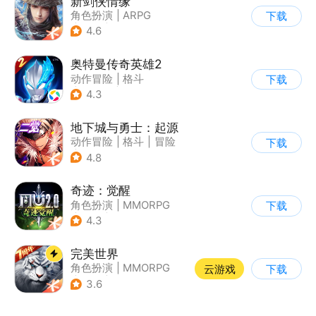
新剑侠情缘
角色扮演
|
ARPG
下载
|
武侠
|
剑侠情缘
4.6
奥特曼传奇英雄2
动作冒险
|
格斗
下载
|
奥特曼
|
卡通
4.3
地下城与勇士：起源
动作冒险
|
格斗
|
冒险
下载
|
地下城与勇士
4.8
奇迹：觉醒
角色扮演
|
MMORPG
下载
|
奇迹
|
奇迹MU
4.3
完美世界
角色扮演
|
MMORPG
云游戏
下载
|
奇幻
|
完美世界
3.6